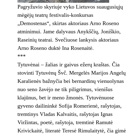
Pagryžuvio skyriuje vyko Lietuvos suaugusiųjų
mėgėjų teatrų festivalis-konkursas
„Demostenas“, skirtas aktoriaus Arno Roseno
atminimui. Jame dalyvaus Anykščių, Joniškio,
Raseinių teatrai. Svečiuose lankysis aktoriaus
Arno Roseno duktė Ina Rosenaitė.
***
Tytuvėnai – žalias ir gaivus ežerų kraštas. Čia
stovinti Tytuvėnų Švč. Mergelės Marijos Angelų
Karalienės bažnyčia bei bernardinų vienuolynas
nuo seno žavėjo ne tik piligrimus, vienišus
klajūnus, bet ir meno žmonės. Tytuvėnuose
gyveno dailininkė Sofija Romerienė, rašytojas,
tremtinys Vladas Kalvaitis, rašytojas Ignas
Viržintas, poetė, rašytoja, tremtinė Ramutė
Krivickaitė, literatė Teresė Rimulaitytė, čia gimė