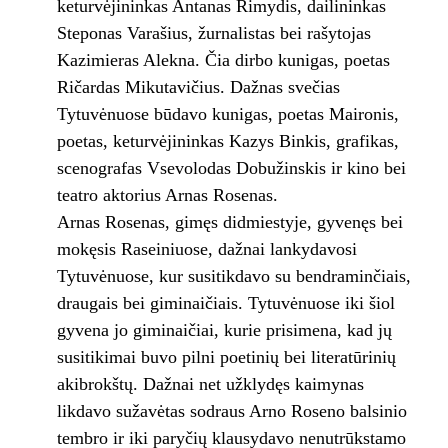
keturvėjininkas Antanas Rimydis, dailininkas
Steponas Varašius, žurnalistas bei rašytojas
Kazimieras Alekna. Čia dirbo kunigas, poetas
Ričardas Mikutavičius. Dažnas svečias
Tytuvėnuose būdavo kunigas, poetas Maironis,
poetas, keturvėjininkas Kazys Binkis, grafikas,
scenografas Vsevolodas Dobužinskis ir kino bei
teatro aktorius Arnas Rosenas.
Arnas Rosenas, gimęs didmiestyje, gyvenęs bei
mokęsis Raseiniuose, dažnai lankydavosi
Tytuvėnuose, kur susitikdavo su bendraminčiais,
draugais bei giminaičiais. Tytuvėnuose iki šiol
gyvena jo giminaičiai, kurie prisimena, kad jų
susitikimai buvo pilni poetinių bei literatūrinių
akibrokštų. Dažnai net užklydęs kaimynas
likdavo sužavėtas sodraus Arno Roseno balsinio
tembro ir iki paryčių klausydavo nenutrūkstamo