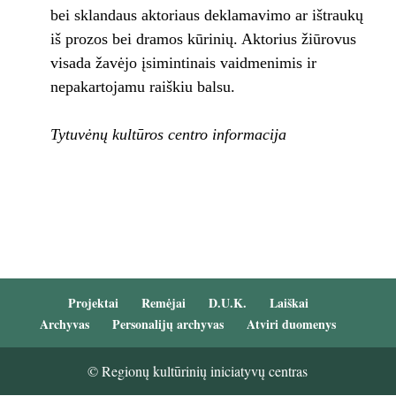
bei sklandaus aktoriaus deklamavimo ar ištraukų
iš prozos bei dramos kūrinių. Aktorius žiūrovus
visada žavėjo įsimintinais vaidmenimis ir
nepakartojamu raiškiu balsu.
Tytuvėnų kultūros centro informacija
Projektai
Remėjai
D.U.K.
Laiškai
Archyvas
Personalijų archyvas
Atviri duomenys
© Regionų kultūrinių iniciatyvų centras