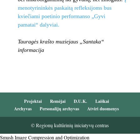
menotyrininkės paskaitą refleksijoms bus
kviečiami poetinio performanso
„Gyvi
pamatai“ dalyviai.
Tauragės krašto muziejaus „Santaka“
informacija
Projektai
Remėjai
D.U.K.
Laiškai
Archyvas
Personalijų archyvas
Atviri duomenys
© Regionų kultūrinių iniciatyvų centras
Smush Image Compression and Optimization