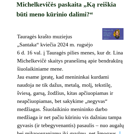
Michelkevičės paskaita „Ką reiškia
būti meno kūrinio dalimi?“
Tauragės krašto muziejus
„Santaka“ kviečia 2024 m. rugsėjo
6 d. 16 val. į Tauragės pilies menes, kur dr. Lina
Michelkevičė skaitys pranešimą apie bendrakūrą
šiuolaikiniame mene.
Jau esame įpratę, kad menininkai kurdami
naudoja ne tik dažus, metalą, molį, tekstilę,
šviesą, garsą, žodžius, kitas apčiuopiamas ir
neapčiuopiamas, bet sakykime „negyvas“
medžiagas. Šiuolaikinio menininko darbo
medžiaga ir net pačiu kūriniu vis dažniau tampa
gyvasis (ir tebegyvenantis) pasaulis – nuo augalų
bei mikroorganizmų iki gyvūnų, net žmogaus.
Į