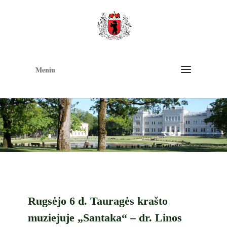
Op
too
Meniu
Rugsėjo 6 d. Tauragės krašto
muziejuje „Santaka“ – dr. Linos