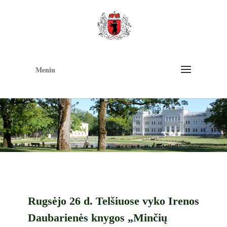
Op
too
Meniu
Rugsėjo 26 d. Telšiuose vyko Irenos
Daubarienės knygos „Minčių