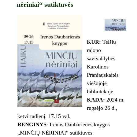
nėriniai“ sutiktuvės
KUR:
Telšių
rajono
savivaldybės
Karolinos
Praniauskaitės
viešojoje
bibliotekoje
KADA:
2024 m.
rugsėjo 26 d.,
ketvirtadienį, 17.15 val.
RENGINYS
: Irenos Daubarienės knygos
„MINČIŲ NĖRINIAI“ sutiktuvės.