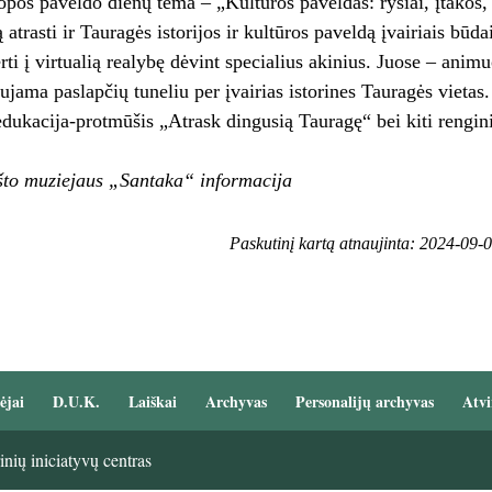
pos paveldo dienų tema – „Kultūros paveldas: ryšiai, įtakos,
 atrasti ir Tauragės istorijos ir kultūros paveldą įvairiais būd
rti į virtualią realybę dėvint specialius akinius. Juose – anim
ujama paslapčių tuneliu per įvairias istorines Tauragės vietas
dukacija-protmūšis „Atrask dingusią Tauragę“ bei kiti rengini
što muziejaus „Santaka“ informacija
Paskutinį kartą atnaujinta: 2024-09-
ėjai
D.U.K.
Laiškai
Archyvas
Personalijų archyvas
Atvi
nių iniciatyvų centras