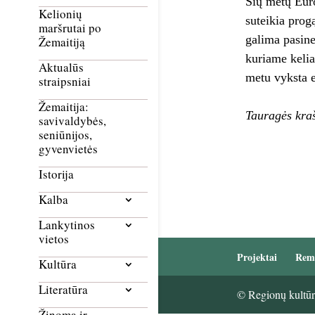
Šių metų Euro
Kelionių
suteikia progą
maršrutai po
galima pasine
Žemaitiją
kuriame kelia
Aktualūs
metu vyksta e
straipsniai
Žemaitija:
Tauragės kra
savivaldybės,
seniūnijos,
gyvenvietės
Istorija
Kalba
Lankytinos
vietos
Projektai
Rem
Kultūra
Literatūra
© Regionų kultūri
Žinoma ir