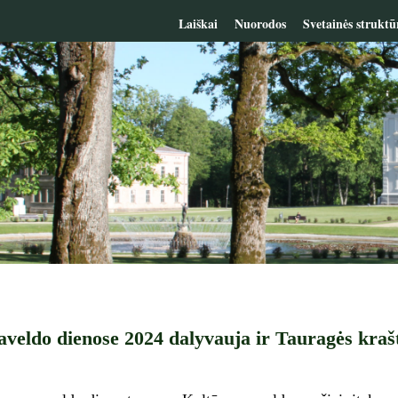
Laiškai
Nuorodos
Svetainės struktū
veldo dienose 2024 dalyvauja ir Tauragės kraš