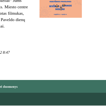
 keliai“ Jums
ais. Miesto centre
uotas filmukas,
. Paveldo dienų
ai.
02 8:47
ri duomenys