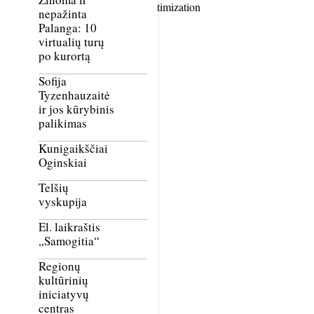
Smush Image Compression and Optimization
nepažinta
Palanga: 10
virtualių turų
po kurortą
Sofija
Tyzenhauzaitė
ir jos kūrybinis
palikimas
Kunigaikščiai
Oginskiai
Telšių
vyskupija
El. laikraštis
„Samogitia“
Regionų
kultūrinių
iniciatyvų
centras