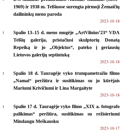
1969) ir 1938 m. Telšiuose surengta pirmoji Žemaičių
dailininkų meno paroda
2023-10-18
Spalio 13–15 d. meno mugėje „ArtVilnius’23“ VDA
Telšių galerija, pristačiusi skulptorių Donatą
Repeiką ir jo „Objektus“, pateko į geriausių
Lietuvos galerijų septintuką
2023-10-18
Spalio 18 d. Tauragėje vyko trumpametražio filmo
„Namai“ peržiūra ir susitikimas su jo kūrėjais
Mariumi Krivičiumi ir Lina Margaityte
2023-10-18
Spalio 17 d. Tauragėje vyko filmo „XIX a. fotografo
palikimas“ peržiūra, susitikimas su režisieriumi
Mindaugu Meškausku
2023-10-17