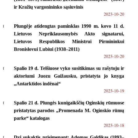
ir Kražių vargonininko sąsiuvinis
2023-10-20
Plungėje atidengtas paminklas 1990 m. kovo 11 d.
Lietuvos Nepriklausomybės Akto signatarui,
Lietuvos Respublikos Ministrui Pirmininkui
Bronislovui Lubiui (1938–2011)
2023-10-20
Spalio 19 d. Telšiuose vyko susitikimas su rašytoju ir
aktoriumi Juozu Gaižausku, pristatyta jo knyga
,,Antarktidos indėnai“
2023-10-19
Spalio 21 d. Plungės kunigaikščių Oginskių rūmuose
pristatytas parodos „Promenada M. Oginskio rūmų
parke“ katalogas
2023-10-18
Dvi sukaktis prisimenant: Adomas Galdikas (1893–