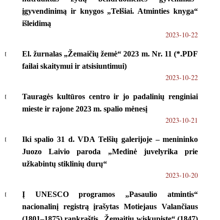
įgyvendinimą ir knygos „Telšiai. Atminties knyga“
išleidimą
2023-10-22
El. žurnalas „Žemaičių žemė“ 2023 m. Nr. 11 (*.PDF
failai skaitymui ir atsisiuntimui)
2023-10-22
Tauragės kultūros centro ir jo padalinių renginiai
mieste ir rajone 2023 m. spalio mėnesį
2023-10-21
Iki spalio 31 d. VDA Telšių galerijoje – menininko
Juozo Laivio paroda „Medinė juvelyrika prie
užkabintų stiklinių durų“
2023-10-20
Į UNESCO programos „Pasaulio atmintis“
nacionalinį registrą įrašytas Motiejaus Valančiaus
(1801–1875) rankraštis „Žemaitiu wiskupiste“ (1847)