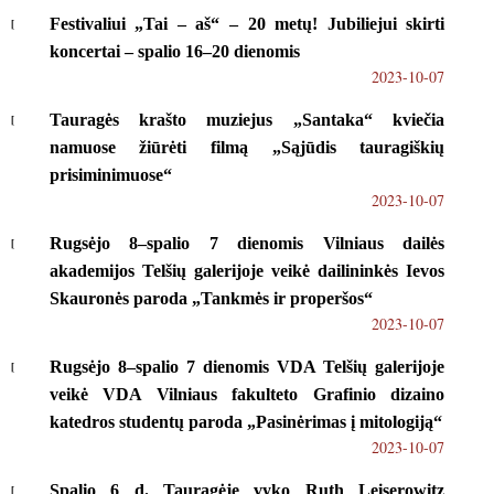
Festivaliui „Tai – aš“ – 20 metų! Jubiliejui skirti
koncertai – spalio 16–20 dienomis
2023-10-07
Tauragės krašto muziejus „Santaka“ kviečia
namuose žiūrėti filmą „Sąjūdis tauragiškių
prisiminimuose“
2023-10-07
Rugsėjo 8–spalio 7 dienomis Vilniaus dailės
akademijos Telšių galerijoje veikė dailininkės Ievos
Skauronės paroda „Tankmės ir properšos“
2023-10-07
Rugsėjo 8–spalio 7 dienomis VDA Telšių galerijoje
veikė VDA Vilniaus fakulteto Grafinio dizaino
katedros studentų paroda „Pasinėrimas į mitologiją“
2023-10-07
Spalio 6 d. Tauragėje vyko Ruth Leiserowitz