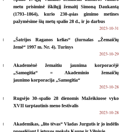
metu prisiminė iškilųjį žemaitį Simoną Daukantą
(1793–1864), kurio 230-ąsias gimimo metines
pažymėsime šių metų spalio 28 d., ir jo darbus
2023-10-31
„Šatrijos Raganos kelias“ (žurnalas „Žemaičių
žemė“ 1997 m. Nr. 4). Turinys
2023-10-29
Akademėnė žemaitiu jaunima korporacėjė
„Samogitia“ = Akademinio žemaičių
jaunimo korporacija „Samogitia“
2023-10-28
Rugsėjo 30–spalio 28 dienomis Mažeikiuose vyko
XVII tarptautinis meno festivalis
2023-10-28
Akademikas, „lito tėvas“ Vladas Jurgutis ir jo indėlis
puoselėjant Lietuvos mokslą Kaune ir Vilniuje