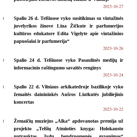
2023-10-27
Spalio 26 d. Telšiuose vyko susitikimas su vintažinės
juvelyrikos žinove Lina Žičkute ir parfumerijos
kultūros edukatore Edita Vigelyte apie vintažinius
papuošalai ir parfumerija“
2023-10-26
Spalio 24 d. Telšiuose vyko Pasaulinės medijų ir
informacinio raštingumo savaitės renginys
2023-10-24
Spalio 22 d. Vilniaus arkikatedroje bazilikoje vyko
žemaitės dainininkės Aušros Liutkutės jubiliejinis
koncertas
2023-10-22
Žemaičių muziejus „Alka“ apdovanotas premija už
projekto „Telšių Atminties knyga: Holokausto
nutrauktas žydų bendruomenės gyvenimas“