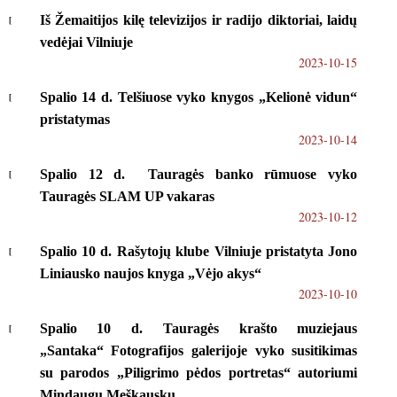
Iš Žemaitijos kilę televizijos ir radijo diktoriai, laidų
vedėjai Vilniuje
2023-10-15
Spalio 14 d. Telšiuose vyko knygos „Kelionė vidun“
pristatymas
2023-10-14
Spalio 12 d. Tauragės banko rūmuose vyko
Tauragės SLAM UP vakaras
2023-10-12
Spalio 10 d. Rašytojų klube Vilniuje pristatyta Jono
Liniausko naujos knyga „Vėjo akys“
2023-10-10
Spalio 10 d. Tauragės krašto muziejaus
„Santaka“ Fotografijos galerijoje vyko susitikimas
su parodos „Piligrimo pėdos portretas“ autoriumi
Mindaugu Meškausku