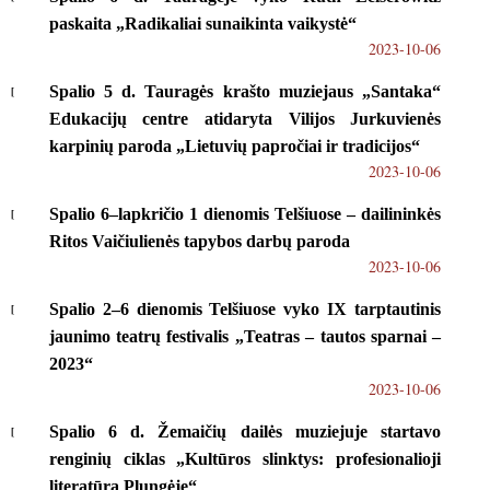
paskaita „Radikaliai sunaikinta vaikystė“
2023-10-06
Spalio 5 d. Tauragės krašto muziejaus „Santaka“
Edukacijų centre atidaryta Vilijos Jurkuvienės
karpinių paroda „Lietuvių papročiai ir tradicijos“
2023-10-06
Spalio 6–lapkričio 1 dienomis Telšiuose – dailininkės
Ritos Vaičiulienės tapybos darbų paroda
2023-10-06
Spalio 2–6 dienomis Telšiuose vyko IX tarptautinis
jaunimo teatrų festivalis „Teatras – tautos sparnai –
2023“
2023-10-06
Spalio 6 d. Žemaičių dailės muziejuje startavo
renginių ciklas „Kultūros slinktys: profesionalioji
literatūra Plungėje“