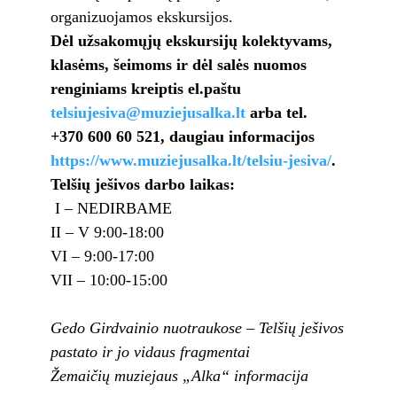
organizuojamos ekskursijos.
Dėl užsakomųjų ekskursijų kolektyvams,
klasėms, šeimoms ir dėl salės nuomos
renginiams kreiptis el.paštu
telsiujesiva@muziejusalka.lt
arba tel.
+370 600 60 521, daugiau informacijos
https://www.muziejusalka.lt/telsiu-jesiva/
.
Telšių ješivos darbo laikas:
I – NEDIRBAME
II – V 9:00-18:00
VI – 9:00-17:00
VII – 10:00-15:00
Gedo Girdvainio nuotraukose – Telšių ješivos
pastato ir jo vidaus fragmentai
Žemaičių muziejaus „Alka“ informacija