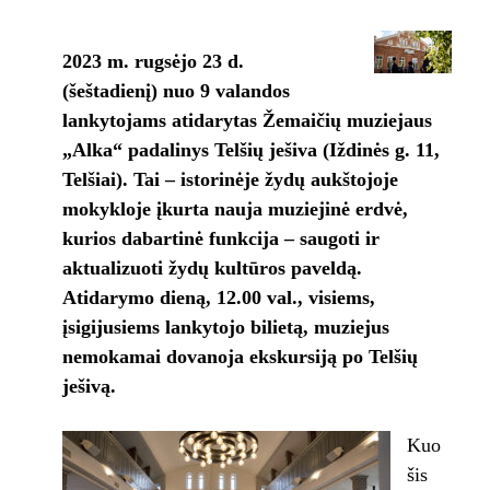
2023 m. rugsėjo 23 d.
(šeštadienį) nuo 9 valandos
lankytojams atidarytas Žemaičių muziejaus
„Alka“ padalinys Telšių ješiva (Iždinės g. 11,
Telšiai). Tai – istorinėje žydų aukštojoje
mokykloje įkurta nauja muziejinė erdvė,
kurios dabartinė funkcija – saugoti ir
aktualizuoti žydų kultūros paveldą.
Atidarymo dieną, 12.00 val., visiems,
įsigijusiems lankytojo bilietą, muziejus
nemokamai dovanoja ekskursiją po Telšių
ješivą.
Kuo
šis