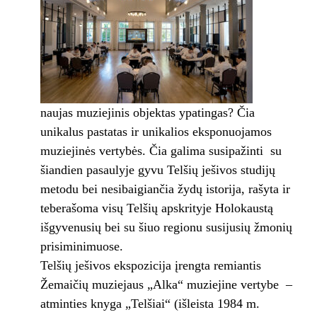
naujas muziejinis objektas ypatingas? Čia
unikalus pastatas ir unikalios eksponuojamos
muziejinės vertybės. Čia galima susipažinti su
šiandien pasaulyje gyvu Telšių ješivos studijų
metodu bei nesibaigiančia žydų istorija, rašyta ir
teberašoma visų Telšių apskrityje Holokaustą
išgyvenusių bei su šiuo regionu susijusių žmonių
prisiminimuose.
Telšių ješivos ekspozicija įrengta remiantis
Žemaičių muziejaus „Alka“ muziejine vertybe –
atminties knyga „Telšiai“ (išleista 1984 m.