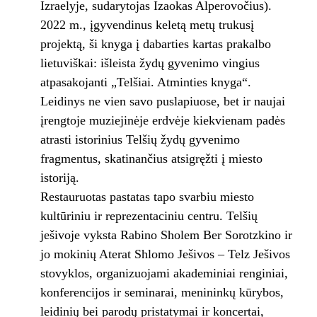
Izraelyje, sudarytojas Izaokas Alperovočius).
2022 m., įgyvendinus keletą metų trukusį
projektą, ši knyga į dabarties kartas prakalbo
lietuviškai: išleista žydų gyvenimo vingius
atpasakojanti „Telšiai. Atminties knyga“.
Leidinys ne vien savo puslapiuose, bet ir naujai
įrengtoje muziejinėje erdvėje kiekvienam padės
atrasti istorinius Telšių žydų gyvenimo
fragmentus, skatinančius atsigręžti į miesto
istoriją.
Restauruotas pastatas tapo svarbiu miesto
kultūriniu ir reprezentaciniu centru. Telšių
ješivoje vyksta Rabino Sholem Ber Sorotzkino ir
jo mokinių Aterat Shlomo Ješivos – Telz Ješivos
stovyklos, organizuojami akademiniai renginiai,
konferencijos ir seminarai, menininkų kūrybos,
leidinių bei parodų pristatymai ir koncertai,