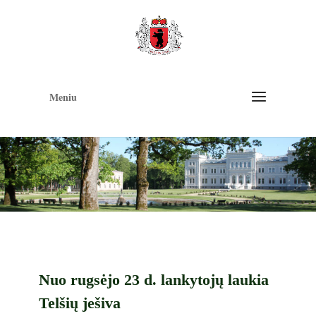
Op
too
Meniu
Nuo rugsėjo 23 d. lankytojų laukia
Telšių ješiva