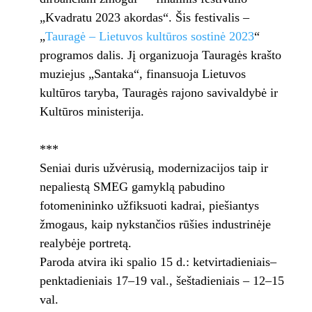
„Kvadratu 2023 akordas“. Šis festivalis –
„
Tauragė – Lietuvos kultūros sostinė 2023
“
programos dalis. Jį organizuoja Tauragės krašto
muziejus „Santaka“, finansuoja Lietuvos
kultūros taryba, Tauragės rajono savivaldybė ir
Kultūros ministerija.
***
Seniai duris užvėrusią, modernizacijos taip ir
nepaliestą SMEG gamyklą pabudino
fotomenininko užfiksuoti kadrai, piešiantys
žmogaus, kaip nykstančios rūšies industrinėje
realybėje portretą.
Paroda atvira iki spalio 15 d.: ketvirtadieniais–
penktadieniais 17–19 val., šeštadieniais – 12–15
val.