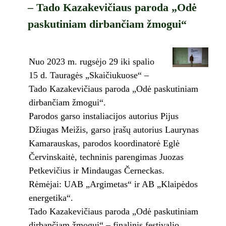
– Tado Kazakevičiaus paroda „Odė
paskutiniam dirbančiam žmogui“
Nuo 2023 m. rugsėjo 29 iki spalio
15 d. Tauragės „Skaičiukuose“ –
Tado Kazakevičiaus paroda „Odė paskutiniam
dirbančiam žmogui“.
Parodos garso instaliacijos autorius Pijus
Džiugas Meižis, garso įrašų autorius Laurynas
Kamarauskas, parodos koordinatorė Eglė
Červinskaitė, techninis parengimas Juozas
Petkevičius ir Mindaugas Černeckas.
Rėmėjai: UAB „Argimetas“ ir AB „Klaipėdos
energetika“.
Tado Kazakevičiaus paroda „Odė paskutiniam
dirbančiam žmogui“ – finalinis festivalio