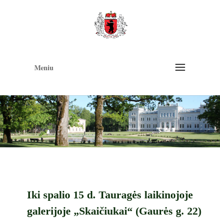
Op
too
Meniu
Iki spalio 15 d. Tauragės laikinojoje
galerijoje „Skaičiukai“ (Gaurės g. 22)