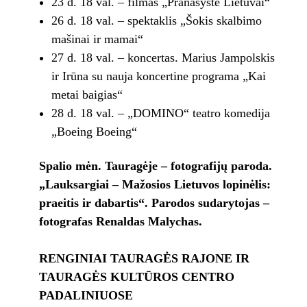
23 d. 18 val. – filmas „Pranašystė Lietuvai“
26 d. 18 val. – spektaklis „Šokis skalbimo
mašinai ir mamai“
27 d. 18 val. – koncertas. Marius Jampolskis
ir Irūna su nauja koncertine programa „Kai
metai baigias“
28 d. 18 val. – „DOMINO“ teatro komedija
„Boeing Boeing“
Spalio mėn. Tauragėje – fotografijų paroda.
„Lauksargiai – Mažosios Lietuvos lopinėlis:
praeitis ir dabartis“. Parodos sudarytojas –
fotografas Renaldas Malychas.
RENGINIAI TAURAGĖS RAJONE IR
TAURAGĖS KULTŪROS CENTRO
PADALINIUOSE