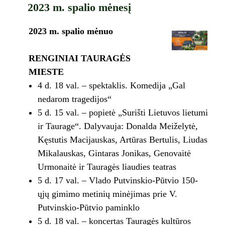
2023 m. spalio mėnesį
2023 m. spalio mėnuo
RENGINIAI TAURAGĖS
MIESTE
4 d. 18 val. – spektaklis. Komedija „Gal
nedarom tragedijos“
5 d. 15 val. – popietė „Surišti Lietuvos lietumi
ir Taurage“. Dalyvauja: Donalda Meiželytė,
Kęstutis Macijauskas, Artūras Bertulis, Liudas
Mikalauskas, Gintaras Jonikas, Genovaitė
Urmonaitė ir Tauragės liaudies teatras
5 d. 17 val. – Vlado Putvinskio-Pūtvio 150-
ųjų gimimo metinių minėjimas prie V.
Putvinskio-Pūtvio paminklo
5 d. 18 val. – koncertas Tauragės kultūros