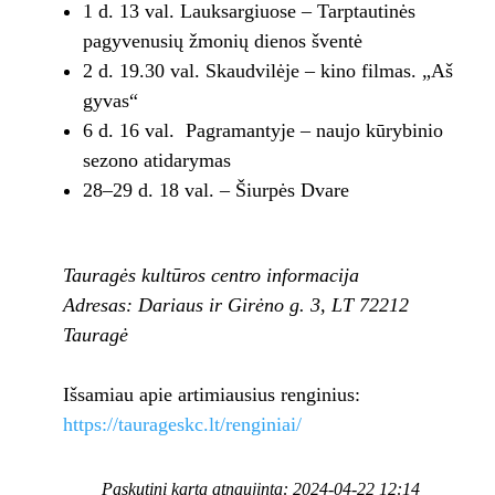
1 d. 13 val. Lauksargiuose – Tarptautinės
pagyvenusių žmonių dienos šventė
2 d. 19.30 val. Skaudvilėje – kino filmas. „Aš
gyvas“
6 d. 16 val. Pagramantyje – naujo kūrybinio
sezono atidarymas
28–29 d. 18 val. – Šiurpės Dvare
Tauragės kultūros centro informacija
Adresas:
Dariaus ir Girėno g. 3, LT 72212
Tauragė
Išsamiau apie artimiausius renginius:
https://taurageskc.lt/renginiai/
Paskutinį kartą atnaujinta: 2024-04-22 12:14