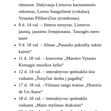
rūmuose. Dalyvauja Lietuvos kariuomenės
orkestras, Loreta Sungailienė (vokalas),
Vytautas Pilibavičius (trombonas)
8 d. 14 val. – fitneso turnyras. Lietuvos
jaunių, jaunimo čempionatas. Tauragės mero
taurė
9 d. 18 val. – filmas „Pasaulio pakrašty sukite
kairėn“
11 d. 18 val. – koncertas „Maestro Vytauto
Kernagio muzikos keliu“
12 d. 14 val. – interaktyvus spektaklis-šou
vaikams „Šunyčiai skuba į pagalbą“
17 d. 18 val. –Vilniaus tango teatras „Historia
de Un Amor“
18 d. 18 val. – interaktyvus spektaklis
vaikams „Mano mylimas drakonas“