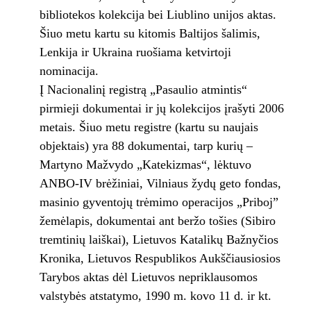
bibliotekos kolekcija bei Liublino unijos aktas.
Šiuo metu kartu su kitomis Baltijos šalimis,
Lenkija ir Ukraina ruošiama ketvirtoji
nominacija.
Į Nacionalinį registrą „Pasaulio atmintis“
pirmieji dokumentai ir jų kolekcijos įrašyti 2006
metais. Šiuo metu registre (kartu su naujais
objektais) yra 88 dokumentai, tarp kurių –
Martyno Mažvydo „Katekizmas“, lėktuvo
ANBO-IV brėžiniai, Vilniaus žydų geto fondas,
masinio gyventojų trėmimo operacijos „Priboj”
žemėlapis, dokumentai ant beržo tošies (Sibiro
tremtinių laiškai), Lietuvos Katalikų Bažnyčios
Kronika, Lietuvos Respublikos Aukščiausiosios
Tarybos aktas dėl Lietuvos nepriklausomos
valstybės atstatymo, 1990 m. kovo 11 d. ir kt.