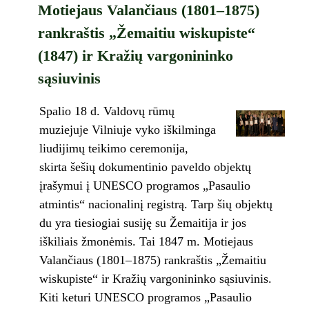
Motiejaus Valančiaus (1801–1875)
rankraštis „Žemaitiu wiskupiste“
(1847) ir Kražių vargonininko
sąsiuvinis
Spalio 18 d. Valdovų rūmų
muziejuje Vilniuje vyko iškilminga
liudijimų teikimo ceremonija,
skirta šešių dokumentinio paveldo objektų
įrašymui į UNESCO programos „Pasaulio
atmintis“ nacionalinį registrą. Tarp šių objektų
du yra tiesiogiai susiję su Žemaitija ir jos
iškiliais žmonėmis. Tai 1847 m. Motiejaus
Valančiaus (1801–1875) rankraštis „Žemaitiu
wiskupiste“ ir Kražių vargonininko sąsiuvinis.
Kiti keturi UNESCO programos „Pasaulio