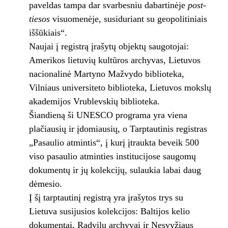
paveldas tampa dar svarbesniu dabartinėje
post-
tiesos
visuomenėje, susiduriant su geopolitiniais
iššūkiais“.
Naujai į registrą įrašytų objektų saugotojai:
Amerikos lietuvių kultūros archyvas, Lietuvos
nacionalinė Martyno Mažvydo biblioteka,
Vilniaus universiteto biblioteka, Lietuvos mokslų
akademijos Vrublevskių biblioteka.
Šiandieną ši UNESCO programa yra viena
plačiausių ir įdomiausių, o Tarptautinis registras
„Pasaulio atmintis“, į kurį įtraukta beveik 500
viso pasaulio atminties institucijose saugomų
dokumentų ir jų kolekcijų, sulaukia labai daug
dėmesio.
Į šį tarptautinį registrą yra įrašytos trys su
Lietuva susijusios kolekcijos: Baltijos kelio
dokumentai, Radvilų archyvai ir Nesvyžiaus