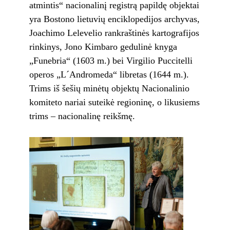
atmintis“ nacionalinį registrą papildę objektai
yra Bostono lietuvių enciklopedijos archyvas,
Joachimo Lelevelio rankraštinės kartografijos
rinkinys, Jono Kimbaro gedulinė knyga
„Funebria“ (1603 m.) bei Virgilio Puccitelli
operos „L´Andromeda“ libretas (1644 m.).
Trims iš šešių minėtų objektų Nacionalinio
komiteto nariai suteikė regioninę, o likusiems
trims – nacionalinę reikšmę.