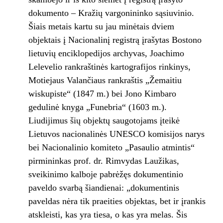
dokumento – Kražių vargonininko sąsiuvinio.
Šiais metais kartu su jau minėtais dviem
objektais į Nacionalinį registrą įrašytas Bostono
lietuvių enciklopedijos archyvas, Joachimo
Lelevelio rankraštinės kartografijos rinkinys,
Motiejaus Valančiaus rankraštis „Žemaitiu
wiskupiste“ (1847 m.) bei Jono Kimbaro
gedulinė knyga „Funebria“ (1603 m.).
Liudijimus šių objektų saugotojams įteikė
Lietuvos nacionalinės UNESCO komisijos narys
bei Nacionalinio komiteto „Pasaulio atmintis“
pirmininkas prof. dr. Rimvydas Laužikas,
sveikinimo kalboje pabrėžęs dokumentinio
paveldo svarbą šiandienai: „dokumentinis
paveldas nėra tik praeities objektas, bet ir įrankis
atskleisti, kas yra tiesa, o kas yra melas. Šis