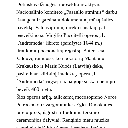
Dolinskas džiaugėsi nuosekliu ir aktyviu
Nacionalinio komiteto „Pasaulio atmintis“ darbu
išsaugant ir garsinant dokumentinį mūsų šalies
paveldą. Valdovų rūmų direktorius taip pat
pasveikino su Virgilio Puccitelli operos „L
´Andromeda“ libreto (parašytas 1644 m.)
įtraukimu į nacionalinį registrą. Būtent čia,
Valdovų rūmuose, kompozitorių Mantauto
Krukausko ir Māris Kupčs (Latvija) dėka,
pasitelkiant dirbtinį intelektą, opera „L
´Andromeda“ rugsėjo pabaigoje suskambėjo po
beveik 480 metų.
Šios operos ariją, atliekamą mecosoprano Noros
Petročenko ir vargonininkės Eglės Rudokaitės,
turėjo progą išgirsti ir liudijimų teikimo
ceremonijos dalyviai. Renginio metu muzika
skambėjo ir iš kito šiemet į registrą įrašyto