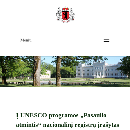
Op
too
Meniu
Į UNESCO programos „Pasaulio
atmintis“ nacionalinį registrą įrašytas