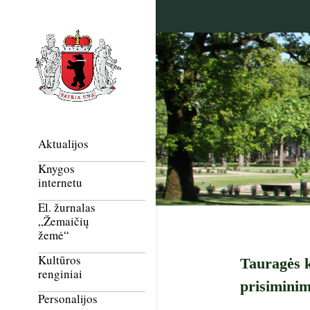
Aktualijos
Knygos
internetu
El. žurnalas
„Žemaičių
žemė“
Kultūros
Tauragės k
renginiai
prisimini
Personalijos