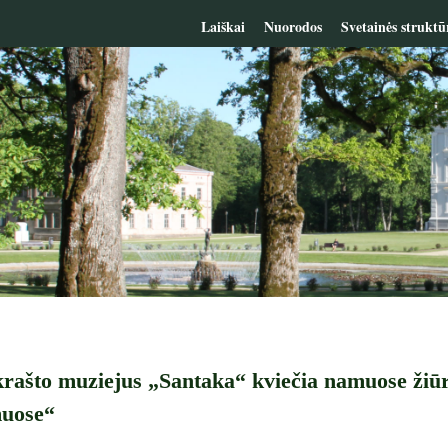
Laiškai
Nuorodos
Svetainės struktū
rašto muziejus „Santaka“ kviečia namuose žiūrė
muose“