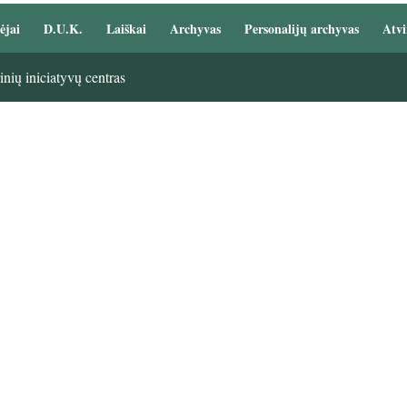
ėjai
D.U.K.
Laiškai
Archyvas
Personalijų archyvas
Atvi
nių iniciatyvų centras