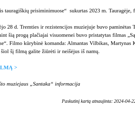
s tauragiškių prisiminimuose“ sukurtas 2023 m. Tauragėje, f
jo 28 d. Tremties ir rezistencijos muziejuje buvo paminėtas 
int šią progą plačiajai visuomenei buvo pristatytas filmas „Są
se“. Filmo kūrybinė komanda: Almantas Vilbikas, Martynas 
iol šį filmą galite žiūrėti ir neišėjus iš namų.
ILMĄ >
što muziejaus „Santaka“ informacija
Paskutinį kartą atnaujinta: 2024-04-2