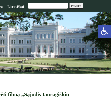
ra
Lietuviškai
Op
too
ti filmą „Sąjūdis tauragiškių