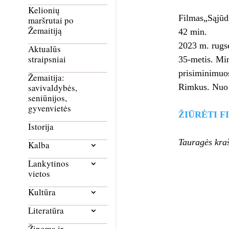
Kelionių
Filmas„Sąjūdi
maršrutai po
Žemaitiją
42 min.
2023 m. rugsė
Aktualūs
straipsniai
35-metis. Min
prisiminimuo
Žemaitija:
Rimkus. Nuo š
savivaldybės,
seniūnijos,
gyvenvietės
ŽIŪRĖTI F
Istorija
Tauragės kra
Kalba
Lankytinos
vietos
Kultūra
Literatūra
Žinoma ir