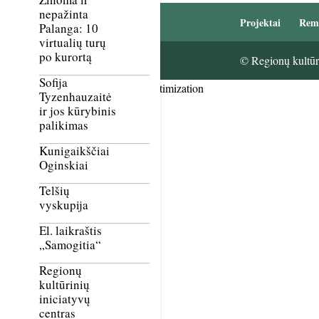
nepažinta
Projektai
Rem
Palanga: 10
virtualių turų
po kurortą
© Regionų kultūri
Sofija
Smush Image Compression and Optimization
Tyzenhauzaitė
ir jos kūrybinis
palikimas
Kunigaikščiai
Oginskiai
Telšių
vyskupija
El. laikraštis
„Samogitia“
Regionų
kultūrinių
iniciatyvų
centras