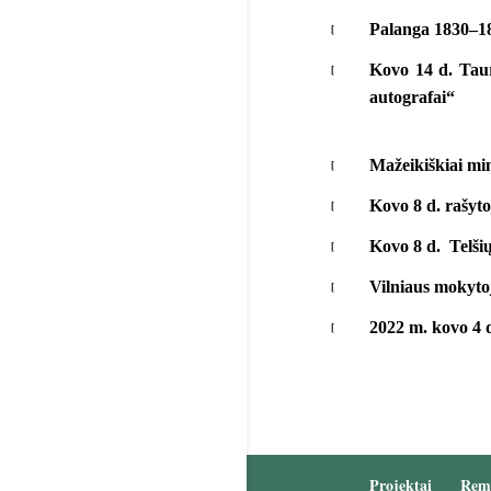
Palanga 1830–18
Kovo 14 d. Taur
autografai“
Mažeikiškiai mi
Kovo 8 d. rašyto
Kovo 8 d. Telši
Vilniaus mokytoj
2022 m. kovo 4 
Projektai
Rem