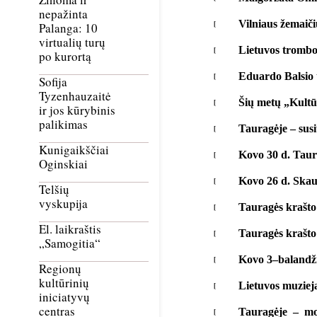
nepažinta
Vilniaus žemaič
Palanga: 10
virtualių turų
Lietuvos trombo
po kurortą
Eduardo Balsio t
Sofija
Tyzenhauzaitė
Šių metų „Kultū
ir jos kūrybinis
palikimas
Tauragėje – sus
Kunigaikščiai
Kovo 30 d. Taur
Oginskiai
Kovo 26 d. Skau
Telšių
vyskupija
Tauragės krašto
El. laikraštis
Tauragės krašto 
„Samogitia“
Kovo 3–balandži
Regionų
kultūrinių
Lietuvos muzieja
iniciatyvų
centras
Tauragėje – mok