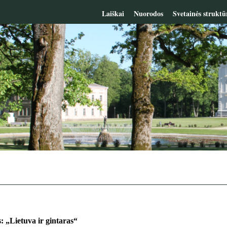
Laiškai
Nuorodos
Svetainės struktū
 „Lietuva ir gintaras“