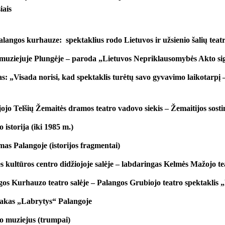
iais
angos kurhauze: spektaklius rodo Lietuvos ir užsienio šalių teatr
 muziejuje Plungėje – paroda „Lietuvos Nepriklausomybės Akto si
s: „Visada norisi, kad spektaklis turėtų savo gyvavimo laikotarp
ojo Telšių Žemaitės dramos teatro vadovo siekis – Žemaitijos sosti
 istorija (iki 1985 m.)
as Palangoje (istorijos fragmentai)
 kultūros centro didžiojoje salėje – labdaringas Kelmės Mažojo te
gos Kurhauzo teatro salėje – Palangos Grubiojo teatro spektaklis
akas „Labrytys“ Palangoje
o muziejus (trumpai)