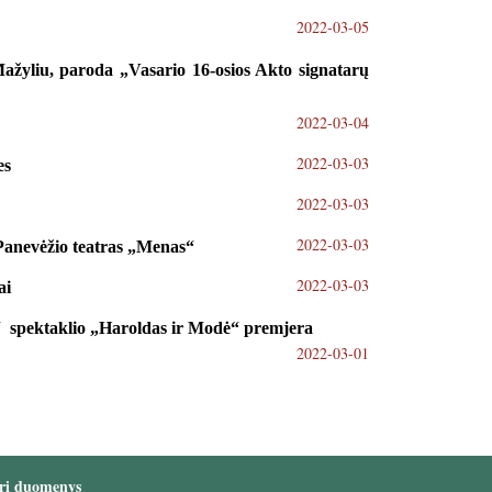
2022-03-05
ažyliu, paroda „Vasario 16-osios Akto signatarų
2022-03-04
2022-03-03
es
2022-03-03
2022-03-03
Panevėžio teatras „Menas“
2022-03-03
ai
s“ spektaklio „Haroldas ir Modė“ premjera
2022-03-01
ri duomenys