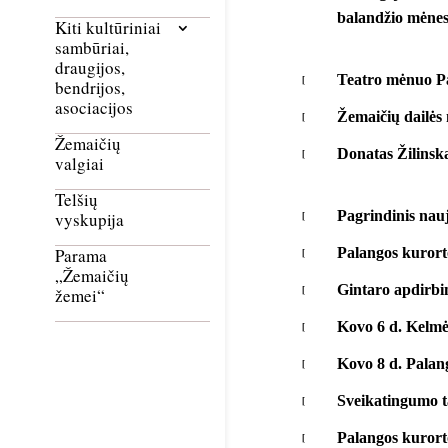
balandžio mėnes
Kiti kultūriniai
sambūriai,
draugijos,
Teatro mėnuo Pal
bendrijos,
asociacijos
Žemaičių dailės
Žemaičių
Donatas Žilinska
valgiai
Telšių
Pagrindinis nauj
vyskupija
Palangos kurorto
Parama
„Žemaičių
Gintaro apdirbim
žemei“
Kovo 6 d. Kelmės
Kovo 8 d. Palan
Sveikatingumo t
Palangos kurort