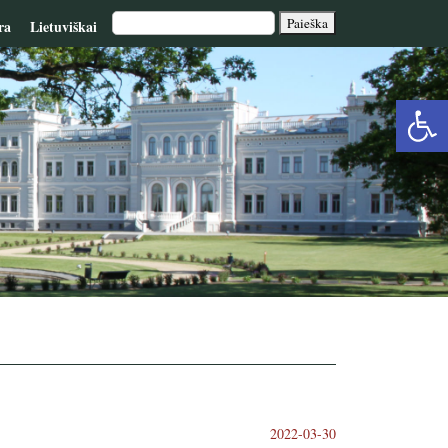
ra
Lietuviškai
Op
too
2022-03-30