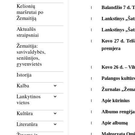
Kelionių
Balandžio 7 d. T
maršrutai po
Žemaitiją
Lankstinys „Šatr
Aktualūs
Lankstinys „Šat
straipsniai
Kovo 27 d. Telš
Žemaitija:
premjera
savivaldybės,
seniūnijos,
gyvenvietės
Kovo 26 d. – Vil
Istorija
Palangos kultūro
Kalba
Žurnalas „Žemaič
Lankytinos
Apie kūrinius
vietos
Albumo rengėjai
Kultūra
Apie albumą
Literatūra
Małgorzata Omil
Žinoma ir