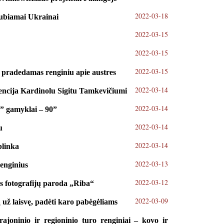
2022-03-18
aubiamai Ukrainai
2022-03-15
2022-03-15
2022-03-15
 pradedamas renginiu apie austres
2022-03-14
nencija Kardinolu Sigitu Tamkevičiumi
2022-03-14
” gamyklai – 90”
2022-03-14
u
2022-03-14
plinka
2022-03-13
renginius
2022-03-12
s fotografijų paroda „Riba“
2022-03-09
ą už laisvę, padėti karo pabėgėliams
ajoninio ir regioninio turo renginiai – kovo ir