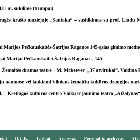
31 m. sukilime (trumpai)
agės krašto muziejuje „Santaka“ – susitikimas su prof. Liudu M
ni Marijos Pečkauskaitės-Šatrijos Raganos 145-ąsias gimimo metin
jai Marijai Pečkauskaitei-Šatrijos Raganai – 145
ų Žemaitės dramos teatre – M. Mckeever „37 atvirukai“. Vaidina 
ų namuose vėl laukiami Vilniaus žemaičių kultūros draugijos nari
d. – Kretingos kultūros centro Vaikų ir jaunimo teatro „Atžalyna
ėjai
D.U.K.
Laiškai
Archyvas
Personalijų archyvas
Atvi