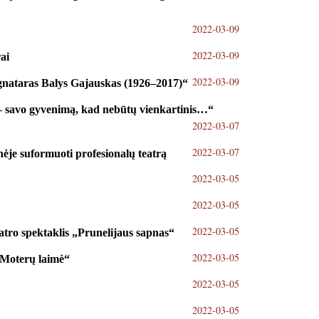
2022-03-09
2022-03-09
ai
2022-03-09
gnataras Balys Gajauskas (1926–2017)“
į – savo gyvenimą, kad nebūtų vienkartinis…“
2022-03-07
2022-03-07
nėje suformuoti profesionalų teatrą
2022-03-05
2022-03-05
2022-03-05
atro spektaklis „Prunelijaus sapnas“
2022-03-05
 „Moterų laimė“
2022-03-05
2022-03-05