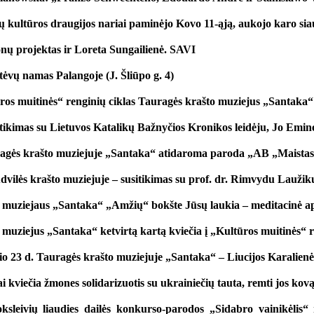
ių kultūros draugijos nariai paminėjo Kovo 11-ąją, aukojo karo si
nų projektas ir Loreta Sungailienė. SAVI
ėvų namas Palangoje (J. Šliūpo g. 4)
ros muitinės“ renginių ciklas Tauragės krašto muziejus „Santaka“
itikimas su Lietuvos Katalikų Bažnyčios Kronikos leidėju, Jo Emi
agės krašto muziejuje „Santaka“ atidaroma paroda „AB „Maistas
dvilės krašto muziejuje – susitikimas su prof. dr. Rimvydu Laužik
 muziejaus „Santaka“ „Amžių“ bokšte Jūsų laukia – meditacinė a
muziejus „Santaka“ ketvirtą kartą kviečia į „Kultūros muitinės“ 
o 23 d. Tauragės krašto muziejuje „Santaka“ – Liucijos Karalienė
i kviečia žmones solidarizuotis su ukrainiečių tauta, remti jos kov
sleivių liaudies dailės konkurso-parodos „Sidabro vainikėlis“ r