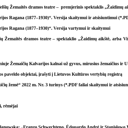
elšių Žemaitės dramos teatre – premjerinis spektaklis „Žaidimų aik
ijos Ragana (1877–1930)“. Versija skaitymui ir atsisiuntimui (*.PD
rijos Ragana (1877–1930)“. Versija vartymui ir skaitymui
ių Žemaitės dramos teatre – spektaklio „Žaidimų aikštė, arba Vis
niuje Žemaičių Kalvarijos kalnai už gyvus, mirusius žemaičius ir 
s paveldo objektai, įrašyti į Lietuvos Kultūros vertybių registrą
ių žemė“ 2022 m. Nr. 3 turinys (*.PDF failai skaitymui ir atsisiun
, rėmėjai
anowska: „Franzo Schwechteno, Édouardo André ir Stanisławo Wi