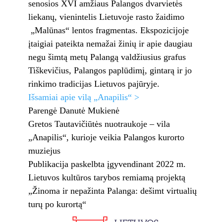
senosios XVI amžiaus Palangos dvarvietės
liekanų, vienintelis Lietuvoje rasto žaidimo
„Malūnas“ lentos fragmentas. Ekspozicijoje
įtaigiai pateikta nemažai žinių ir apie daugiau
negu šimtą metų Palangą valdžiusius grafus
Tiškevičius, Palangos paplūdimį, gintarą ir jo
rinkimo tradicijas Lietuvos pajūryje.
Išsamiai apie vilą „Anapilis“ >
Parengė Danutė Mukienė
Gretos Tautavičiūtės nuotraukoje – vila
„Anapilis“, kurioje veikia Palangos kurorto
muziejus
Publikacija paskelbta įgyvendinant 2022 m.
Lietuvos kultūros tarybos remiamą projektą
„Žinoma ir nepažinta Palanga: dešimt virtualių
turų po kurortą“