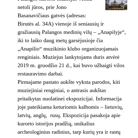
netoli jūros, prie Jono
Basanavičiaus gatvės (adresas:
Birutės al. 34A) vienoje iš seniausių ir
gražiausių Palangos medinių vilų – „Anapilyje“,
iki to laiko daug metų garsėjusioje čia
„Anapilio“ muzikinio klubo organizuojamais
renginiais. Muziejus lankytojams duris atvėrė
2019 m. gruodžio 21 d., kai buvo užbaigti vilos
restauravimo darbai.
Pirmajame pastato aukšte vyksta parodos, kiti
muziejiniai renginiai, o antrasis aukštas
pritaikytas nuolatinei ekspozicijai. Informacija
joje pateikiama keturiomis kalbomis – lietuvių,
latvių, anglų, rusų. Ekspozicija pasakoja apie
kurorto istorijos pradžią, unikalius
archeologinius radinius, tarp kurių yra ir rastų