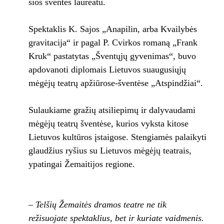
šios šventės laureatu.
Spektaklis K. Sajos „Anapilin, arba Kvailybės
gravitacija“ ir pagal P. Cvirkos romaną „Frank
Kruk“ pastatytas „Šventųjų gyvenimas“, buvo
apdovanoti diplomais Lietuvos suaugusiųjų
mėgėjų teatrų apžiūrose-šventėse „Atspindžiai“.
Sulaukiame gražių atsiliepimų ir dalyvaudami
mėgėjų teatrų šventėse, kurios vyksta kitose
Lietuvos kultūros įstaigose. Stengiamės palaikyti
glaudžius ryšius su Lietuvos mėgėjų teatrais,
ypatingai Žemaitijos regione.
– Telšių Žemaitės dramos teatre ne tik
režisuojate spektaklius, bet ir kuriate vaidmenis.