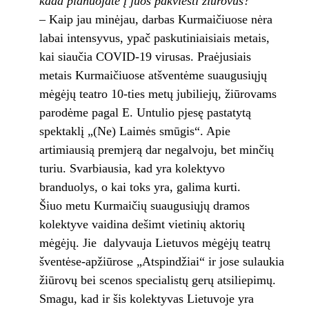
kada planuojate į juos pakviesti žiūrovus?
– Kaip jau minėjau, darbas Kurmaičiuose nėra
labai intensyvus, ypač paskutiniaisiais metais,
kai siaučia COVID-19 virusas. Praėjusiais
metais Kurmaičiuose atšventėme suaugusiųjų
mėgėjų teatro 10-ties metų jubiliejų, žiūrovams
parodėme pagal E. Untulio pjesę pastatytą
spektaklį „(Ne) Laimės smūgis“. Apie
artimiausią premjerą dar negalvoju, bet minčių
turiu. Svarbiausia, kad yra kolektyvo
branduolys, o kai toks yra, galima kurti.
Šiuo metu Kurmaičių suaugusiųjų dramos
kolektyve vaidina dešimt vietinių aktorių
mėgėjų. Jie dalyvauja Lietuvos mėgėjų teatrų
šventėse-apžiūrose „Atspindžiai“ ir jose sulaukia
žiūrovų bei scenos specialistų gerų atsiliepimų.
Smagu, kad ir šis kolektyvas Lietuvoje yra