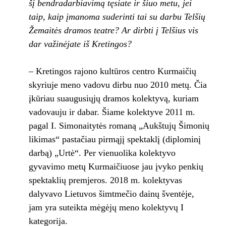
šį bendradarbiavimą tęsiate ir šiuo metu, jei
taip, kaip įmanoma suderinti tai su darbu Telšių
Žemaitės dramos teatre? Ar dirbti į Telšius vis
dar važinėjate iš Kretingos?
– Kretingos rajono kultūros centro Kurmaičių
skyriuje meno vadovu dirbu nuo 2010 metų. Čia
įkūriau suaugusiųjų dramos kolektyvą, kuriam
vadovauju ir dabar. Šiame kolektyve 2011 m.
pagal I. Simonaitytės romaną „Aukštujų Šimonių
likimas“ pastačiau pirmąjį spektaklį (diplominį
darbą) „Urtė“. Per vienuolika kolektyvo
gyvavimo metų Kurmaičiuose jau įvyko penkių
spektaklių premjeros. 2018 m. kolektyvas
dalyvavo Lietuvos šimtmečio dainų šventėje,
jam yra suteikta mėgėjų meno kolektyvų I
kategorija.