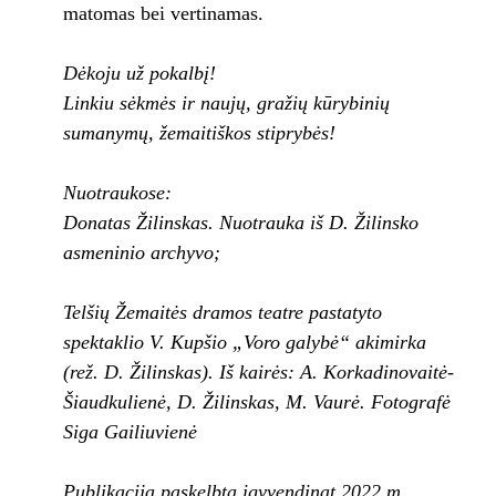
matomas bei vertinamas.
Dėkoju už pokalbį!
Linkiu sėkmės ir naujų, gražių kūrybinių
sumanymų, žemaitiškos stiprybės!
Nuotraukose:
Donatas Žilinskas. Nuotrauka iš D. Žilinsko
asmeninio archyvo;
Telšių Žemaitės dramos teatre pastatyto
spektaklio V. Kupšio „Voro galybė“ akimirka
(rež. D. Žilinskas).
Iš kairės: A. Korkadinovaitė-
Šiaudkulienė, D. Žilinskas, M. Vaurė.
Fotografė
Siga Gailiuvienė
Publikacija paskelbta įgyvendinat 2022 m.