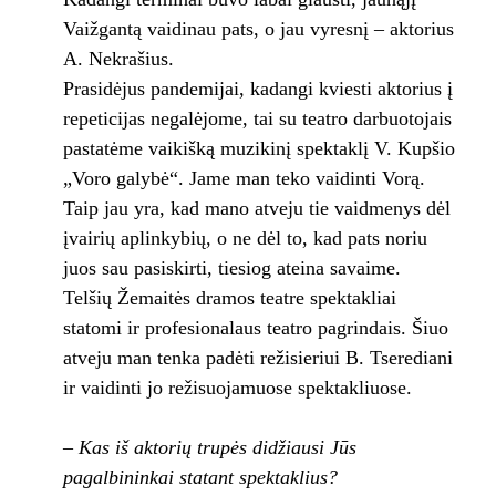
Vaižgantą vaidinau pats, o jau vyresnį – aktorius
A. Nekrašius.
Prasidėjus pandemijai, kadangi kviesti aktorius į
repeticijas negalėjome, tai su teatro darbuotojais
pastatėme vaikišką muzikinį spektaklį V. Kupšio
„Voro galybė“. Jame man teko vaidinti Vorą.
Taip jau yra, kad mano atveju tie vaidmenys dėl
įvairių aplinkybių, o ne dėl to, kad pats noriu
juos sau pasiskirti, tiesiog ateina savaime.
Telšių Žemaitės dramos teatre spektakliai
statomi ir profesionalaus teatro pagrindais. Šiuo
atveju man tenka padėti režisieriui B. Tserediani
ir vaidinti jo režisuojamuose spektakliuose.
– Kas iš aktorių trupės didžiausi Jūs
pagalbininkai statant spektaklius?