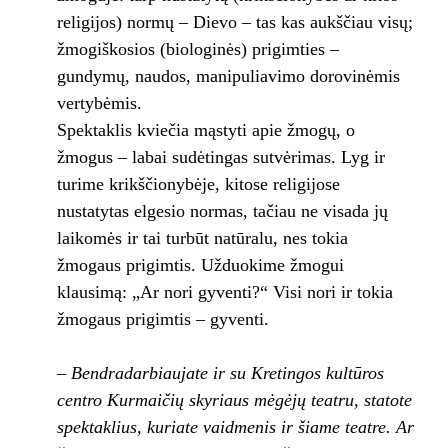
religijos) normų – Dievo – tas kas aukščiau visų;
žmogiškosios (biologinės) prigimties –
gundymų, naudos, manipuliavimo dorovinėmis
vertybėmis.
Spektaklis kviečia mąstyti apie žmogų, o
žmogus – labai sudėtingas sutvėrimas. Lyg ir
turime krikščionybėje, kitose religijose
nustatytas elgesio normas, tačiau ne visada jų
laikomės ir tai turbūt natūralu, nes tokia
žmogaus prigimtis. Užduokime žmogui
klausimą: „Ar nori gyventi?“ Visi nori ir tokia
žmogaus prigimtis – gyventi.
– Bendradarbiaujate ir su Kretingos kultūros
centro Kurmaičių skyriaus mėgėjų teatru, statote
spektaklius, kuriate vaidmenis ir šiame teatre. Ar