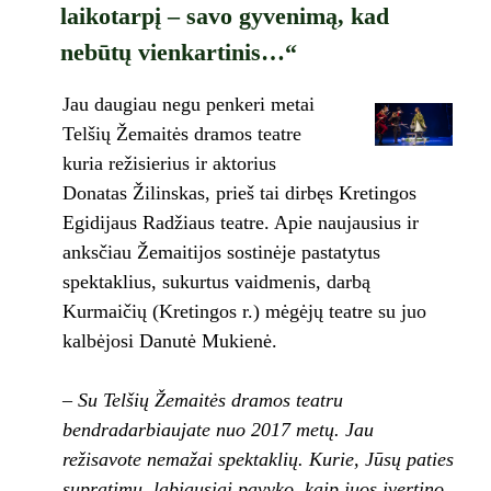
laikotarpį – savo gyvenimą, kad
nebūtų vienkartinis…“
Jau daugiau negu penkeri metai
Telšių Žemaitės dramos teatre
kuria režisierius ir aktorius
Donatas Žilinskas, prieš tai dirbęs Kretingos
Egidijaus Radžiaus teatre. Apie naujausius ir
anksčiau Žemaitijos sostinėje pastatytus
spektaklius, sukurtus vaidmenis, darbą
Kurmaičių (Kretingos r.) mėgėjų teatre su juo
kalbėjosi Danutė Mukienė.
– Su Telšių Žemaitės dramos teatru
bendradarbiaujate nuo 2017 metų. Jau
režisavote nemažai spektaklių. Kurie, Jūsų paties
supratimu, labiausiai pavyko, kaip juos įvertino