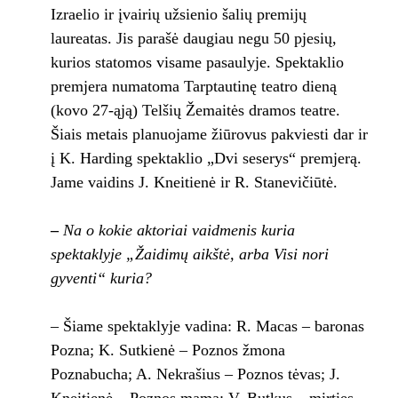
Izraelio ir įvairių užsienio šalių premijų
laureatas. Jis parašė daugiau negu 50 pjesių,
kurios statomos visame pasaulyje. Spektaklio
premjera numatoma Tarptautinę teatro dieną
(kovo 27-ąją) Telšių Žemaitės dramos teatre.
Šiais metais planuojame žiūrovus pakviesti dar ir
į K. Harding spektaklio „Dvi seserys“ premjerą.
Jame vaidins J. Kneitienė ir R. Stanevičiūtė.
–
Na o kokie
aktoriai vaidmenis kuria
spektaklyje „Žaidimų aikštė, arba Visi nori
gyventi“ kuria?
– Šiame spektaklyje vadina: R. Macas – baronas
Pozna; K. Sutkienė – Poznos žmona
Poznabucha; A. Nekrašius – Poznos tėvas; J.