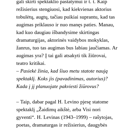
gali skirti spektaklio pastatymui ir t. t. Kaip
režisierius stengiuosi, kad kiekvienas aktorius
tobulėtų, augtų, tačiau puikiai suprantu, kad tas
augimas priklauso ir nuo manęs paties. Manau,
kad kuo daugiau išbandysime skirtingas
dramaturgijas, aktorinės vaidybos mokyklas,
žanrus, tuo tas augimas bus labiau jaučiamas. Ar
augimas yra? Į tai gali atsakyti tik žiūrovai,
teatro kritikai.
– Pasiekė žinia, kad šiuo metu statote naują
spektaklį. Koks jis (pavadinimas, autorius)?
Kada į jį planuojate pakviesti žiūrovus?
– Taip, dabar pagal H. Levino pjesę statome
spektaklį „Žaidimų aikštė, arba Visi nori
gyventi“. H. Levinas (1943–1999) – rašytojas,
poetas, dramaturgas ir režisierius, daugybės