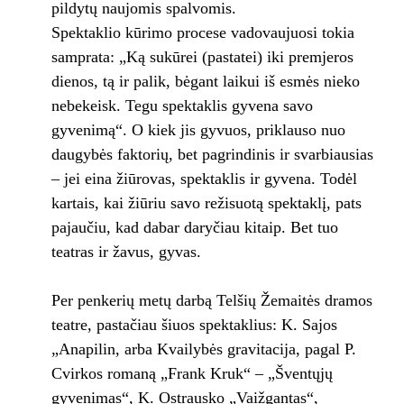
pildytų naujomis spalvomis.
Spektaklio kūrimo procese vadovaujuosi tokia
samprata: „Ką sukūrei (pastatei) iki premjeros
dienos, tą ir palik, bėgant laikui iš esmės nieko
nebekeisk. Tegu spektaklis gyvena savo
gyvenimą“. O kiek jis gyvuos, priklauso nuo
daugybės faktorių, bet pagrindinis ir svarbiausias
– jei eina žiūrovas, spektaklis ir gyvena. Todėl
kartais, kai žiūriu savo režisuotą spektaklį, pats
pajaučiu, kad dabar daryčiau kitaip. Bet tuo
teatras ir žavus, gyvas.
Per penkerių metų darbą Telšių Žemaitės dramos
teatre, pastačiau šiuos spektaklius: K. Sajos
„Anapilin, arba Kvailybės gravitacija, pagal P.
Cvirkos romaną „Frank Kruk“ – „Šventųjų
gyvenimas“, K. Ostrausko „Vaižgantas“,