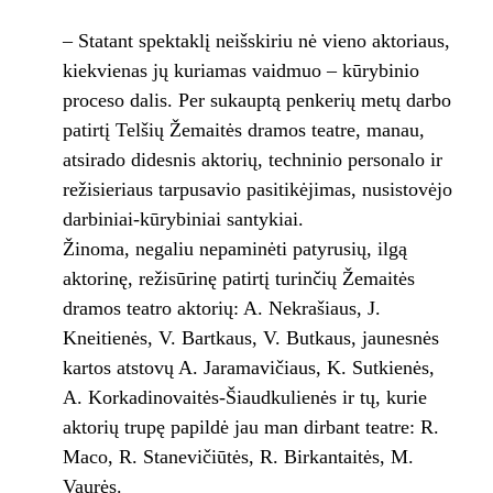
– Statant spektaklį neišskiriu nė vieno aktoriaus,
kiekvienas jų kuriamas vaidmuo – kūrybinio
proceso dalis. Per sukauptą penkerių metų darbo
patirtį Telšių Žemaitės dramos teatre, manau,
atsirado didesnis aktorių, techninio personalo ir
režisieriaus tarpusavio pasitikėjimas, nusistovėjo
darbiniai-kūrybiniai santykiai.
Žinoma, negaliu nepaminėti patyrusių, ilgą
aktorinę, režisūrinę patirtį turinčių Žemaitės
dramos teatro aktorių: A. Nekrašiaus, J.
Kneitienės, V. Bartkaus, V. Butkaus, jaunesnės
kartos atstovų A. Jaramavičiaus, K. Sutkienės,
A. Korkadinovaitės-Šiaudkulienės ir tų, kurie
aktorių trupę papildė jau man dirbant teatre: R.
Maco, R. Stanevičiūtės, R. Birkantaitės, M.
Vaurės.