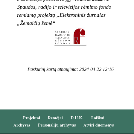
Spaudos, radijo ir televizijos rėmimo fondo
remiamą projektą „Elektroninis žurnalas
„Žemaičių žemė“
Paskutinį kartą atnaujinta: 2024-04-22 12:16
Projektai
Remėjai
D.U.K.
Laiškai
Archyvas
Personalijų archyvas
Atviri duomenys