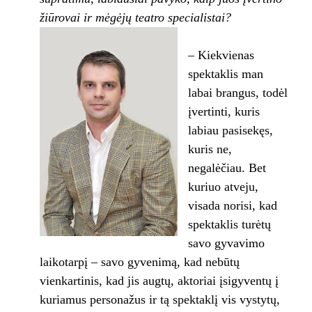
žiūrovai ir mėgėjų teatro specialistai?
– Kiekvienas
spektaklis man
labai brangus, todėl
įvertinti, kuris
labiau pasisekęs,
kuris ne,
negalėčiau. Bet
kuriuo atveju,
visada norisi, kad
spektaklis turėtų
savo gyvavimo
laikotarpį – savo gyvenimą, kad nebūtų
vienkartinis, kad jis augtų, aktoriai įsigyventų į
kuriamus personažus ir tą spektaklį vis vystytų,