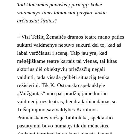
Tad klausimas panašus į pirmąjį: kokie
vaidmenys Jums labiausiai pavyko, kokie
arčiausiai širdies?
– Visi Telšių Žemaitės dramos teatre mano paties
sukurti vaidmenys nebuvo sukurti dėl to, kad aš
labai veržčiausi į sceną. Taip jau yra, kad
mėgėjiškame teatre kartais tai vienas, tai kitas
aktorius dėl objektyvių priežasčių negali
vaidinti, tada visada gelbėti situaciją tenka
režisieriui. Tik K. Ostrausko spektaklyje
„Vaižgantas“ nuo pat pradžių jame kūriau
vaidmenį, nes teatras, bendradarbiaudamas su
Telšių rajono savivaldybės Karolinos
Praniauskaitės viešąja biblioteka, spektaklio
pastatymui buvo numatęs tik du mėnesius.
Kadangi terminai buvo labai glausti, jaunąjį