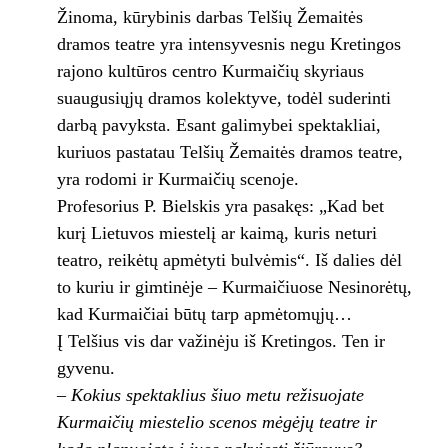
Žinoma, kūrybinis darbas Telšių Žemaitės
dramos teatre yra intensyvesnis negu Kretingos
rajono kultūros centro Kurmaičių skyriaus
suaugusiųjų dramos kolektyve, todėl suderinti
darbą pavyksta. Esant galimybei spektakliai,
kuriuos pastatau Telšių Žemaitės dramos teatre,
yra rodomi ir Kurmaičių scenoje.
Profesorius P. Bielskis yra pasakęs: „Kad bet
kurį Lietuvos miestelį ar kaimą, kuris neturi
teatro, reikėtų apmėtyti bulvėmis“. Iš dalies dėl
to kuriu ir gimtinėje – Kurmaičiuose Nesinorėtų,
kad Kurmaičiai būtų tarp apmėtomųjų…
Į Telšius vis dar važinėju iš Kretingos. Ten ir
gyvenu.
– Kokius spektaklius šiuo metu režisuojate
Kurmaičių miestelio scenos mėgėjų teatre ir