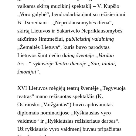
vaikams skirtą muzikinį spektaklį – V. Kupšio
„Voro galybė“, bendradarbiaujant su režisieriumi
B. Tserediani – „Nepriklausomybės diena“,
skirtą Lietuvos ir Sakartvelo Nepriklausomybės
atkūrimo šimtmečiui,
publicistinį vaidinimą
„Žemaitės Lietuva“, kuris buvo parodytas
Lietuvos šimtmečio d
ainų šventėje „Vardan
tos…“ vykusioje Teatro dienoje „Sau, tautai,
žmonijai“.
XVI Lietuvos mėgėjų teatrų šventėje „Tegyvuoja
teatras“ mano režisuotas spektaklis (K.
Ostrausko „Vaižgantas“) buvo apdovanotas
diplomais nominacijose „Ryškiausias vyro
vaidmuo“ ir „Ryškiausias režisieriaus darbas“.
Už ryškiausio vyro vaidmenį buvau pripažintas