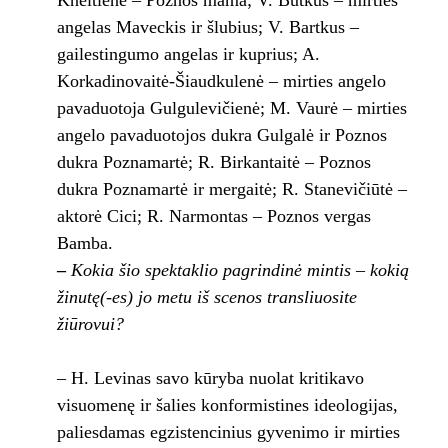
Kneitienė – Poznos mama; V. Butkus – mirties
angelas Maveckis ir šlubius; V. Bartkus –
gailestingumo angelas ir kuprius; A.
Korkadinovaitė-Šiaudkulenė – mirties angelo
pavaduotoja Gulgulevičienė; M. Vaurė – mirties
angelo pavaduotojos dukra Gulgalė ir Poznos
dukra Poznamartė; R. Birkantaitė – Poznos
dukra Poznamartė ir mergaitė; R. Stanevičiūtė –
aktorė Cici; R. Narmontas – Poznos vergas
Bamba.
–
Kokia šio spektaklio pagrindinė mintis – kokią
žinutę(-es) jo metu iš scenos transliuosite
žiūrovui?
– H. Levinas savo kūryba nuolat kritikavo
visuomenę ir šalies konformistines ideologijas,
paliesdamas egzistencinius gyvenimo ir mirties