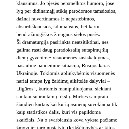
klausimus. Jo pjesės persmelktos humoro, jose
lyg per didinamąjį stiklą parodomos tamsiosios,
dažnai nuvertinamos ir nepastebimos,
absurdiškiausios, silpniausios, bet kartu
bendražmogiškos žmogaus sielos pusės.
Ši dramaturgija pasirinkta neatsitiktinai, nes
galima rasti daug paradoksalių sutapimų šių
dienų gyvenime: visuomenės susiskaldymas,
pasaulinė pandeminė situacija, Rusijos karas
Ukrainoje. Tokiomis aplinkybėmis visuomenės
nariai tampa lyg žaidimų aikštelės dalyviai –
„figūros“, kuriomis manipuliuojama, siekiant
sunkiai suprantamų tikslų. Mirties samprata
šiandien kartais kai kurių asmenų suvokiama tik
kaip statistikos dalis, kuri vis papildoma
skaičiais. Na o svarbiausia kova vyksta pačiame
žmoguje: tarp nustatytų (krikščionybės ar kitos