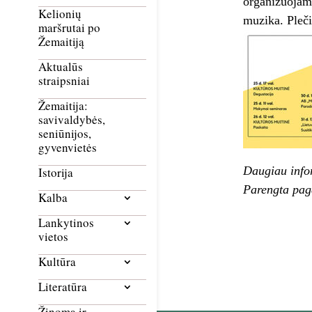
organizuojamu
Kelionių
muzika. Pleči
maršrutai po
Žemaitiją
Aktualūs
straipsniai
Žemaitija:
savivaldybės,
seniūnijos,
gyvenvietės
Daugiau info
Istorija
Parengta pag
Kalba
Lankytinos
vietos
Kultūra
Literatūra
Žinoma ir