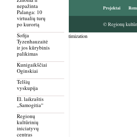
nepažinta
Projektai
Rem
Palanga: 10
virtualių turų
© Regionų kultūri
po kurortą
Sofija
Smush Image Compression and Optimization
Tyzenhauzaitė
ir jos kūrybinis
palikimas
Kunigaikščiai
Oginskiai
Telšių
vyskupija
El. laikraštis
„Samogitia“
Regionų
kultūrinių
iniciatyvų
centras