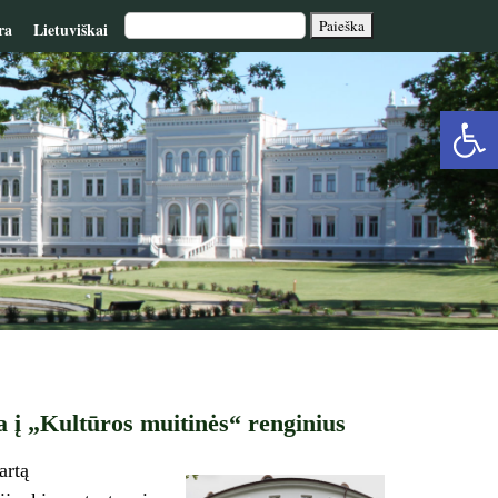
ra
Lietuviškai
Op
too
a į „Kultūros muitinės“ renginius
artą