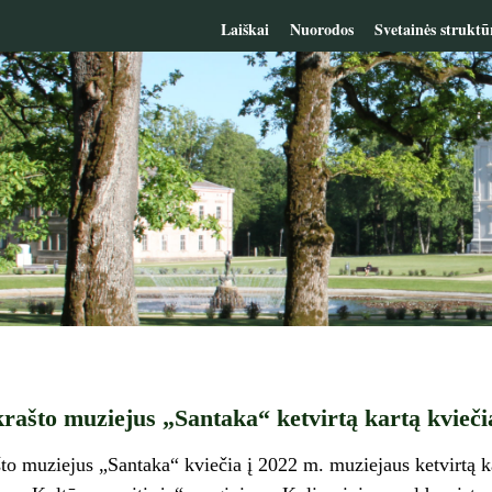
Laiškai
Nuorodos
Svetainės struktū
rašto muziejus „Santaka“ ketvirtą kartą kvieči
to muziejus „Santaka“ kviečia į 2022 m. muziejaus ketvirtą k