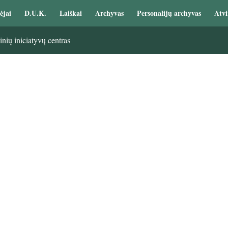
ėjai
D.U.K.
Laiškai
Archyvas
Personalijų archyvas
Atvi
nių iniciatyvų centras