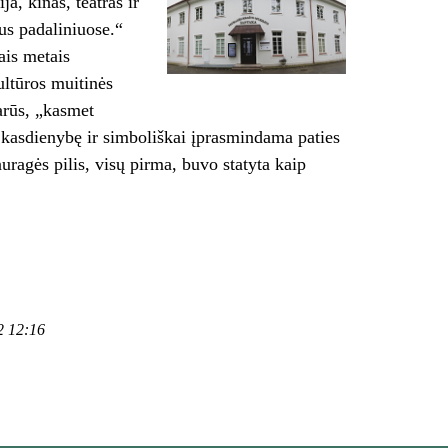
a, kinas, teatras ir
us padaliniuose.“
ais metais
ultūros muitinės
arūs, „kasmet
 kasdienybę ir simboliškai įprasmindama paties
uragės pilis, visų pirma, buvo statyta kaip
2 12:16