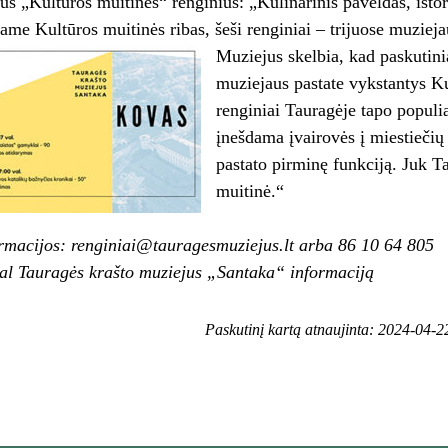
s „Kultūros muitinės“ renginius: „Kulinarinis paveldas, istorij
ame Kultūros muitinės ribas, šeši renginiai – trijuose muzieja
Muziejus skelbia, kad paskutini
muziejaus pastate vykstantys K
renginiai Tauragėje tapo populi
įnešdama įvairovės į miestiečių
pastato pirminę funkciją. Juk Ta
muitinė.“
rmacijos: renginiai@tauragesmuziejus.lt arba 86 10 64 805
al Tauragės krašto muziejus „Santaka“ informaciją
Paskutinį kartą atnaujinta: 2024-04-2