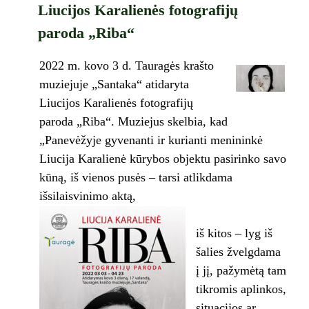
Liucijos Karalienės fotografijų
paroda „Riba“
2022 m. kovo 3 d. Tauragės krašto
muziejuje „Santaka“ atidaryta
Liucijos Karalienės fotografijų
paroda „Riba“. Muziejus skelbia, kad
„Panevėžyje gyvenanti ir kurianti menininkė
Liucija Karalienė kūrybos objektu pasirinko savo
kūną, iš vienos pusės – tarsi atlikdama
išsilaisvinimo aktą,
iš kitos – lyg iš
šalies žvelgdama
į jį, pažymėtą tam
tikromis aplinkos,
situacijos ar