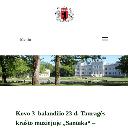
Op
too
Meniu
Kovo 3–balandžio 23 d. Tauragės
krašto muziejuje „Santaka“ –