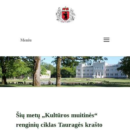
Op
too
Meniu
Šių metų „Kultūros muitinės“
renginių ciklas Tauragės krašto