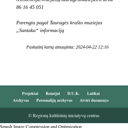
86 16 45 051
Parengta pagal Tauragės krašto muziejus
„Santaka“ informaciją
Paskutinį kartą atnaujinta: 2024-04-22 12:16
Projektai
Remėjai
D.U.K.
Laiškai
Archyvas
Personalijų archyvas
Atviri duomenys
© Regionų kultūrinių iniciatyvų centras
Smush Image Compression and Optimization