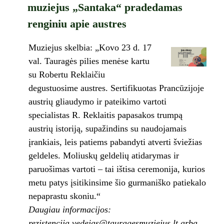
muziejus „Santaka“ pradedamas
renginiu apie austres
Muziejus skelbia: „Kovo 23 d. 17
val. Tauragės pilies menėse kartu
su Robertu Reklaičiu
degustuosime austres. Sertifikuotas Prancūzijoje
austrių gliaudymo ir pateikimo vartoti
specialistas R. Reklaitis papasakos trumpą
austrių istoriją, supažindins su naudojamais
įrankiais, leis patiems pabandyti atverti šviežias
geldeles. Moliuskų geldelių atidarymas ir
paruošimas vartoti – tai ištisa ceremonija, kurios
metu patys įsitikinsime šio gurmaniško patiekalo
nepaprastu skoniu.“
Daugiau informacijos:
rezistencija.vedejas@tauragesmuziejus.lt arba