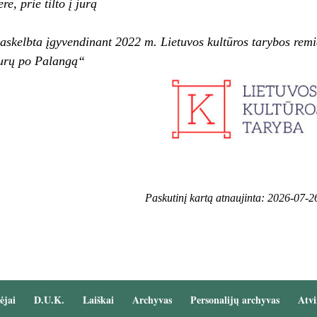
e, prie tilto į jūrą
askelbta įgyvendinant 2022 m. Lietuvos kultūros tarybos re
turų po Palangą“
Paskutinį kartą atnaujinta: 2026-07-2
ėjai
D.U.K.
Laiškai
Archyvas
Personalijų archyvas
Atvi