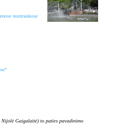
senose nuotraukose
ose“
 Nijolė Gaigalaitė) to paties pavadinimo