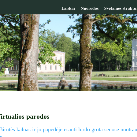
Laiškai
Nuorodos
Svetainės struktū
irtualios parodos
irutės kalnas ir jo
papėdėje esanti lurdo grota senose nuotra