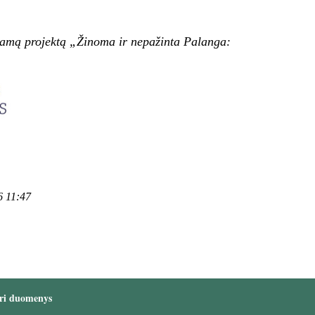
miamą projektą „Žinoma ir nepažinta Palanga:
6 11:47
ri duomenys