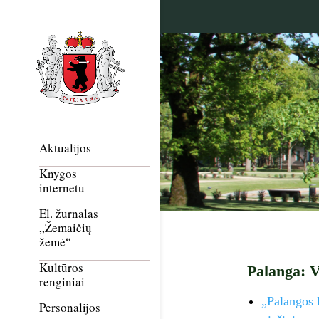
Aktualijos
Knygos
internetu
El. žurnalas
„Žemaičių
žemė“
Kultūros
Palanga: V
renginiai
„Palangos B
Personalijos