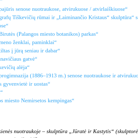
e“
ajūris senose nuotraukose, atvirukuose / atvirlaiškiuose“
grafų Tiškevičių rūmai ir „Laiminančio Kristaus“ skulptūra“ 
ose“
Birutės (Palangos miesto botanikos) parkas“
meno ženklai, paminklai“
iltas į jūrą seniau ir dabar“
navičiaus gatvė“
kevičių alėja“
progimnazija (1886–1913 m.) senose nuotraukose ir atviruku
s gyvenvietė ir uostas“
a“
os miesto Nemirsetos kempingas“
enės nuotraukoje – skulptūra „Jūratė ir Kastytis“ (skulptorė