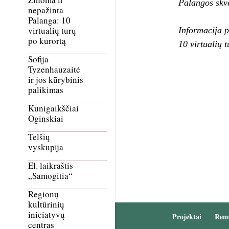
Palangos skver
nepažinta
Palanga: 10
virtualių turų
Informacija p
po kurortą
10 virtualių 
Sofija
Tyzenhauzaitė
ir jos kūrybinis
palikimas
Kunigaikščiai
Oginskiai
Telšių
vyskupija
El. laikraštis
„Samogitia“
Regionų
kultūrinių
iniciatyvų
Projektai
Rem
centras