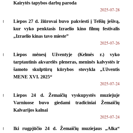
Kairytės tapybos darbų paroda
2025-07-28
Liepos 27 d. žiūrovai buvo pakviesti į Telšių ješivą,
kur vyko penktasis Izraelio kino filmų festivalis
„Izraelio kinas tavo mieste”
2025-07-26
Liepos mėnesį Užventyje (Kelmės r.) vyko
tarptautinis akvarelės pleneras, meninės kalvystės ir
šamoto skulptūrų kūrybos stovykla „Užventis
MENE XVI. 2025“
2025-07-24
Liepos 24 d. Žemaičių vyskupystės muziejuje
Varniuose buvo giedami tradiciniai Žemaičių
Kalvarijos kalnai
2025-07-24
Iki rugpjūčio 24 d. Žemaičių muziejaus „Alka“