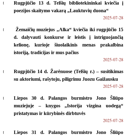
Rugpjūčio 13 d. Telšių bibliotekininkai kviečia į
poezijos skaitymo vakarą „Lauktuvių duona“
2025-07-28
Žemaičių muziejus „Alka“ kviečia iki rugpjūčio 15
d. dalyvauti konkurse ir leistis į intriguojančią
kelionę, kurioje šiuolaikinis menas prakalbina
istoriją, tradicijas ir mus pačius
2025-07-28
Rugpjūčio 14 d. Žarėnuose (Telšių r.) – susitikimas
su aktoriumi, rašytoju, piligrimu Juozu Gaižausku
2025-07-28
Liepos 30 d. Palangos burmistro Jono Šliūpo
muziejuje – knygos „Istorija vizgina uodegą“
pristatymas ir kūrybinės dirbtuvės
2025-07-28
Liepos 31 d. Palangos burmistro Jono Šliūpo