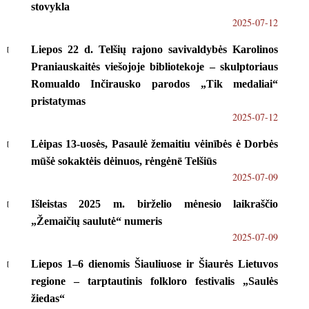
stovykla
2025-07-12
Liepos 22 d. Telšių rajono savivaldybės Karolinos
Praniauskaitės viešojoje bibliotekoje – skulptoriaus
Romualdo Inčirausko parodos „Tik medaliai“
pristatymas
2025-07-12
Lėipas 13-uosės, Pasaulė žemaitiu vėinībės ė Dorbės
mūšė sokaktėis dėinuos, rėngėnē Telšiūs
2025-07-09
Išleistas 2025 m. birželio mėnesio laikraščio
„Žemaičių saulutė“ numeris
2025-07-09
Liepos 1–6 dienomis Šiauliuose ir Šiaurės Lietuvos
regione – tarptautinis folkloro festivalis „Saulės
žiedas“