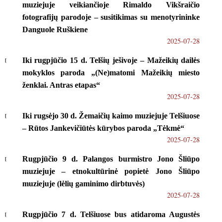
muziejuje veikiančioje Rimaldo Vikšraičio
fotografijų parodoje – susitikimas su menotyrininke
Danguole Ruškiene
2025-07-28
Iki rugpjūčio 15 d. Telšių ješivoje – Mažeikių dailės
mokyklos paroda „(Ne)matomi Mažeikių miesto
ženklai. Antras etapas“
2025-07-28
Iki rugsėjo 30 d. Žemaičių kaimo muziejuje Telšiuose
– Rūtos Jankevičiūtės kūrybos paroda „Tėkmė“
2025-07-28
Rugpjūčio 9 d. Palangos burmistro Jono Šliūpo
muziejuje – etnokultūrinė popietė Jono Šliūpo
muziejuje (lėlių gaminimo dirbtuvės)
2025-07-28
Rugpjūčio 7 d. Telšiuose bus atidaroma Augustės