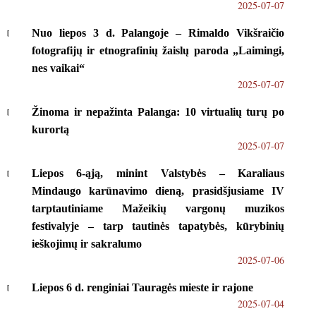
2025-07-07
Nuo liepos 3 d. Palangoje – Rimaldo Vikšraičio
fotografijų ir etnografinių žaislų paroda „Laimingi,
nes vaikai“
2025-07-07
Žinoma ir nepažinta Palanga: 10 virtualių turų po
kurortą
2025-07-07
Liepos 6-ąją, minint Valstybės – Karaliaus
Mindaugo karūnavimo dieną, prasidšjusiame IV
tarptautiniame Mažeikių vargonų muzikos
festivalyje – tarp tautinės tapatybės, kūrybinių
ieškojimų ir sakralumo
2025-07-06
Liepos 6 d. renginiai Tauragės mieste ir rajone
2025-07-04