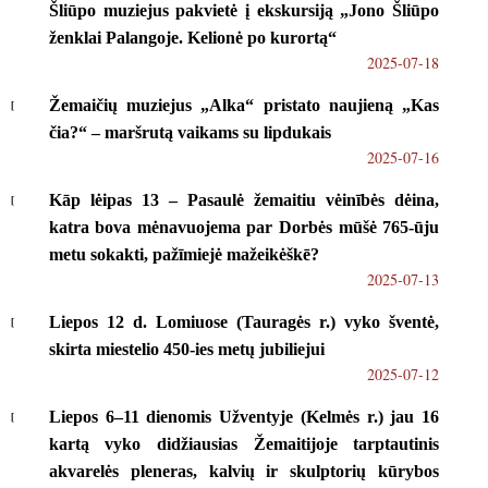
Šliūpo muziejus pakvietė į ekskursiją „Jono Šliūpo
ženklai Palangoje. Kelionė po kurortą“
2025-07-18
Žemaičių muziejus „Alka“ pristato naujieną „Kas
čia?“ – maršrutą vaikams su lipdukais
2025-07-16
Kāp lėipas 13 – Pasaulė žemaitiu vėinībės dėina,
katra bova mėnavuojema par Dorbės mūšė 765-ūju
metu sokakti, pažīmiejė mažeikėškē?
2025-07-13
Liepos 12 d. Lomiuose (Tauragės r.) vyko šventė,
skirta miestelio 450-ies metų jubiliejui
2025-07-12
Liepos 6–11 dienomis Užventyje (Kelmės r.) jau 16
kartą vyko didžiausias Žemaitijoje tarptautinis
akvarelės pleneras, kalvių ir skulptorių kūrybos