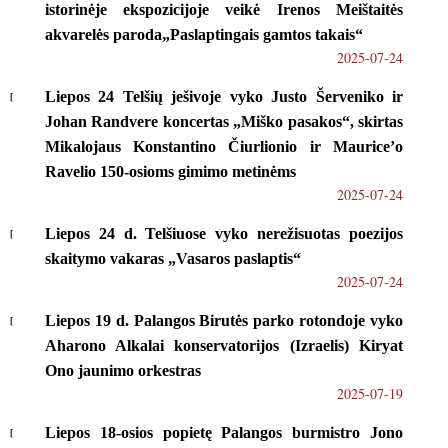
istorinėje ekspozicijoje veikė Irenos Meištaitės
akvarelės paroda„Paslaptingais gamtos takais“
2025-07-24
Liepos 24 Telšių ješivoje vyko Justo Šerveniko ir
Johan Randvere koncertas „Miško pasakos“, skirtas
Mikalojaus Konstantino Čiurlionio ir Maurice’o
Ravelio 150-osioms gimimo metinėms
2025-07-24
Liepos 24 d. Telšiuose vyko nerežisuotas poezijos
skaitymo vakaras „Vasaros paslaptis“
2025-07-24
Liepos 19 d. Palangos Birutės parko rotondoje vyko
Aharono Alkalai konservatorijos (Izraelis) Kiryat
Ono jaunimo orkestras
2025-07-19
Liepos 18-osios popietę Palangos burmistro Jono