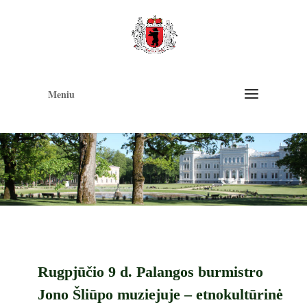
Op
too
Meniu
Rugpjūčio 9 d. Palangos burmistro
Jono Šliūpo muziejuje – etnokultūrinė