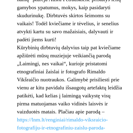
gamybos ypatumus, mokys, kaip pasidaryti
skudurinukę. Dirbtuvės skirtos šeimoms su
vaikais! Todėl kviečiame ir tėvelius, ir senelius
atvykti kartu su savo mažaisiais, dalyvauti ir
padėti jiems kurti!
Kūrybinių dirbtuvių dalyvius taip pat kviečiame
apžiūrėti mūsų muziejuje veikiančią parodą
„Laimingi, nes vaikai“, kurioje pristatomi
etnografiniai žaislai ir fotografo Rimaldo
Vikšraičio nuotraukos. Galimybė prisiliesti prie
vienu ar kitu pavidalu išsaugotų artefaktų leidžia
patikėti, kad kelias į laimingą vaikystę visų
pirma matuojamas vaiko vidinės laisvės ir
vaizduotės matais. Plačiau apie parodą –
https://lnm.lt/renginiai/rimaldo-viksraicio-
fotografiju-ir-etnografiniu-zaislu-paroda-