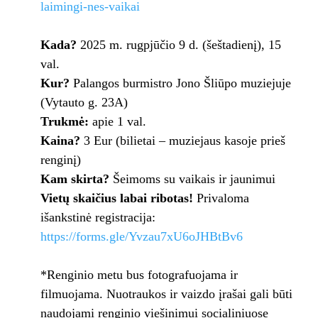
laimingi-nes-vaikai
Kada?
2025 m. rugpjūčio 9 d. (šeštadienį), 15
val.
Kur?
Palangos burmistro Jono Šliūpo muziejuje
(Vytauto g. 23A)
Trukmė:
apie 1 val.
Kaina?
3 Eur (bilietai – muziejaus kasoje prieš
renginį)
Kam skirta?
Šeimoms su vaikais ir jaunimui
Vietų skaičius labai ribotas!
Privaloma
išankstinė registracija:
https://forms.gle/Yvzau7xU6oJHBtBv6
*Renginio metu bus fotografuojama ir
filmuojama. Nuotraukos ir vaizdo įrašai gali būti
naudojami renginio viešinimui socialiniuose