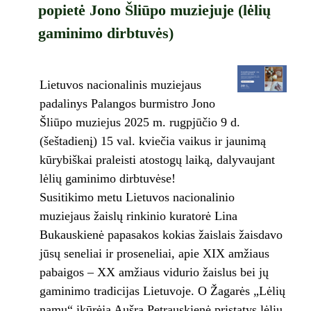
popietė Jono Šliūpo muziejuje (lėlių
gaminimo dirbtuvės)
Lietuvos nacionalinis muziejaus
padalinys Palangos burmistro Jono
Šliūpo muziejus 2025 m. rugpjūčio 9 d.
(šeštadienį) 15 val. kviečia vaikus ir jaunimą
kūrybiškai praleisti atostogų laiką, dalyvaujant
lėlių gaminimo dirbtuvėse!
Susitikimo metu Lietuvos nacionalinio
muziejaus žaislų rinkinio kuratorė Lina
Bukauskienė papasakos kokias žaislais žaisdavo
jūsų seneliai ir proseneliai, apie XIX amžiaus
pabaigos – XX amžiaus vidurio žaislus bei jų
gaminimo tradicijas Lietuvoje. O Žagarės „Lėlių
namų“ įkūrėja Aušra Petrauskienė pristatys lėlių