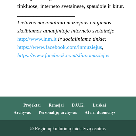
tinkluose, interneto svetainėse, spaudoje ir kitur.
_____________________
Lietuvos nacionalinio muziejaus naujienos
skelbiamos atnaujintoje interneto svetainėje
http://www.lnm.lt
ir
socialiniame tinkle:
https://www.facebook.com/lnmuziejus
,
https://www.facebook.com/sliupomuziejus
Projektai
Remėjai
D.U.K.
Laiškai
Archyvas
Personalijų archyvas
Atviri duomenys
© Regionų kultūrinių iniciatyvų centras