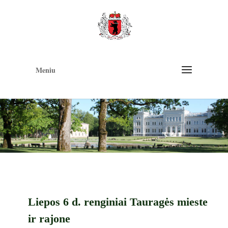
Op
too
Meniu
Liepos 6 d. renginiai Tauragės mieste
ir rajone