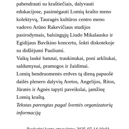
pabendrauti su kraštiečiais, dalyvauti
edukacijose, pasimėgauti Lomių krašto meno
kolektyvų, Tauragės kultūros centro meno
vadovo Arūno Rakevičiaus studijos
pasirodymais, balsingųjų Liudo Mikalausko ir
Egidijaus Bavikino koncertu, šokti diskotekoje
su didžėjumi Pauliumi.
Vaikų laukė batutai, traukinukai, poni arkliukai,
saldumynai, pramogos ir žaidimai.
Lomių bendruomenės erdves tą dieną papuošė
dailės plenero dalyvių Aretos, Angelijos, Ritos,
Jūratės ir Agnės tapyti paveikslai, įamžinę
Lomių kraštą.
Tekstas parengtas pagal šventės organizatorių
informaciją