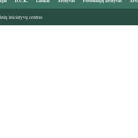
ėjai
D.U.K.
Laiškai
Archyvas
Personalijų archyvas
Atvi
nių iniciatyvų centras