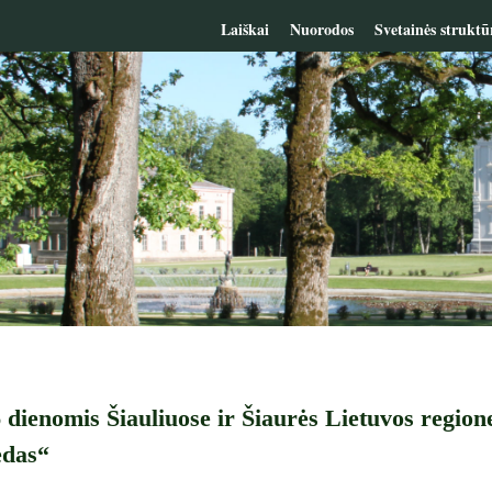
Laiškai
Nuorodos
Svetainės struktū
 dienomis Šiauliuose ir Šiaurės Lietuvos regione 
edas“