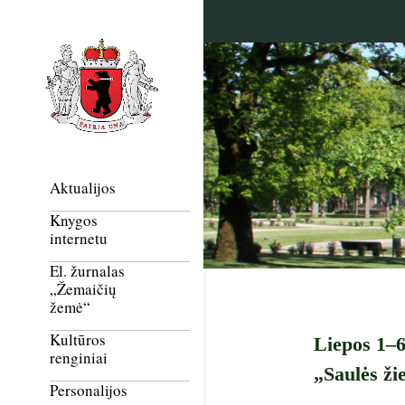
Aktualijos
Knygos
internetu
El. žurnalas
„Žemaičių
žemė“
Kultūros
Liepos 1–6
renginiai
„Saulės ži
Personalijos