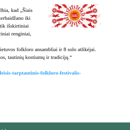
lbia, kad „Šiais
zerbaidžano iki
k išskirtiniai
niai renginiai,
etuvos folkloro ansambliai ir 8 solo atlikėjai.
s, tautinių kostiumų ir tradicijų.“
eisis-tarptautinis-folkloro-festivalis-