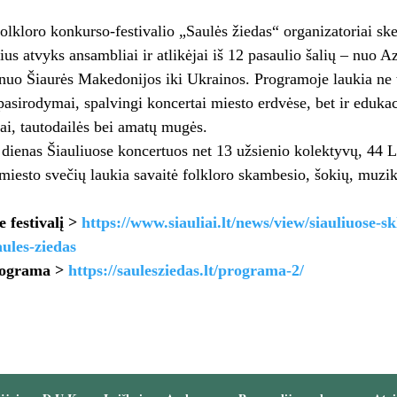
folkloro konkurso-festivalio „Saulės žiedas“ organizatoriai ske
lius atvyks ansambliai ir atlikėjai iš 12 pasaulio šalių – nuo A
 nuo Šiaurės Makedonijos iki Ukrainos. Programoje laukia ne ti
pasirodymai, spalvingi koncertai miesto erdvėse, bet ir edukaci
i, tautodailės bei amatų mugės.
o dienas Šiauliuose koncertuos net 13 užsienio kolektyvų, 44 Li
 miesto svečių laukia savaitė folkloro skambesio, šokių, muziko
e festivalį >
https://www.siauliai.lt/news/view/siauliuose-skl
ules-ziedas
programa >
https://saulesziedas.lt/programa-2/