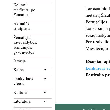
Kelionių
Tarptautinio 
maršrutai po
Žemaitiją
metais į Šiau
Portugalijos,
Aktualūs
straipsniai
konkursiniai 
šokių mokyma
Žemaitija:
Per festivali
savivaldybės,
seniūnijos,
Miestiečių ir
gyvenvietės
Istorija
Išsamiau api
konkursas-sa
Kalba
Festivalio 
Lankytinos
vietos
Kultūra
Literatūra
Žinoma ir