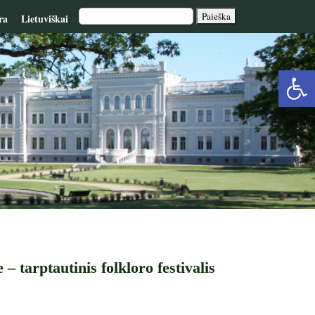
ra
Lietuviškai
Op
too
– tarptautinis folkloro festivalis