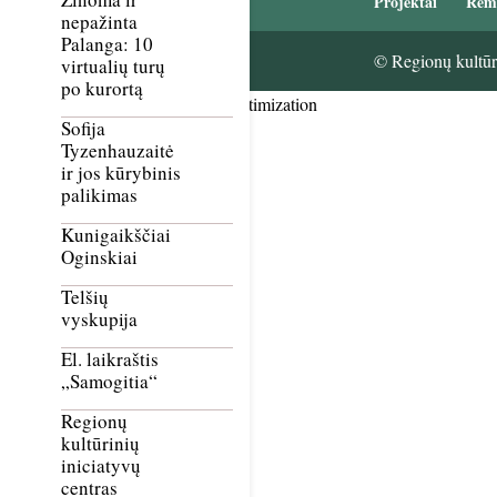
Projektai
Rem
nepažinta
Palanga: 10
© Regionų kultūri
virtualių turų
po kurortą
Smush Image Compression and Optimization
Sofija
Tyzenhauzaitė
ir jos kūrybinis
palikimas
Kunigaikščiai
Oginskiai
Telšių
vyskupija
El. laikraštis
„Samogitia“
Regionų
kultūrinių
iniciatyvų
centras