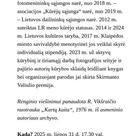
fotomenininkų sąjungos narė, nuo 2018 m. –
asociacijos „Kūrėjų sąjunga“ narė, nuo 2019 m.
– Lietuvos dailininkų sąjungos narė. 2012 m.
suteiktas LR meno kūrėjo statusas. 2014 ir 2024
m. Lietuvos kultūros taryba, 2017 m. Klaipėdos
miesto savivaldybė menotyrinei jos veiklai skyrė
individualią stipendiją. 2023 m. už aktyvų
kūrybinį ir tiriamąjį darbą fotografijos srityje ir
pajūrio autorių kūrybos sklaidą leidžiant knygas
bei organizuojant parodas jai skirta Skirmanto
Valiulio premija.
Renginio viešinimui panaudota R. Vikšraičio
nuotrauka „Kartų kaita“, 1976 m. iš asmeninio
autoriaus archyvo.
Kada?
2025 m. liepos 31 d. 17.30 val.