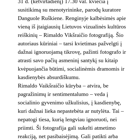
31 d. (ketvirtadienį) 17.30 val. kviečia į
susitikimą su menotyrininke, parodų kuratore
Danguole Ruškiene. Renginyje kalbėsimės apie
vieną iš įtaigiausių Lietuvos vizualinės kultūros
reiškinių – Rimaldo Vikšraičio fotografiją. Šio
autoriaus kūriniai – tarsi kvietimas pažvelgti į
dažnai ignoruojamą tikrovę, pažinti fotografo ir
atrasti savo pačių asmeninį santykį su kitaip
kvėpuojančia būtimi, socialinėmis dramomis ir
kasdienybės absurdiškumu.
Rimaldo Vaikšraičio kūryba – atvira, be
pagražinimų ir sentimentalumo – veda į
socialinio gyvenimo užkulisius, į kasdienybę,
kuri dažnai lieka nepastebėta ar nutylėta. Tai –
nepatogi tiesa, kurią lengviau ignoruoti, nei
priimti. Ši fotografija gali sukelti atmetimo
reakciją, net pasibaisėjimą. Gali patikti arba