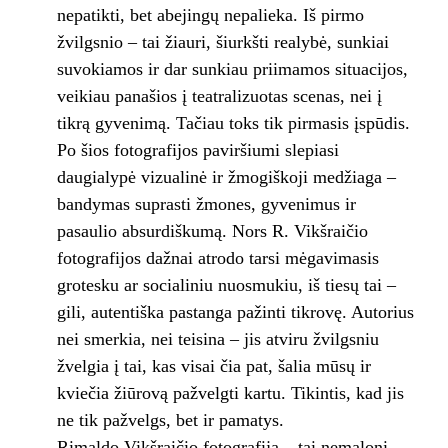
nepatikti, bet abejingų nepalieka. Iš pirmo
žvilgsnio – tai žiauri, šiurkšti realybė, sunkiai
suvokiamos ir dar sunkiau priimamos situacijos,
veikiau panašios į teatralizuotas scenas, nei į
tikrą gyvenimą. Tačiau toks tik pirmasis įspūdis.
Po šios fotografijos paviršiumi slepiasi
daugialypė vizualinė ir žmogiškoji medžiaga –
bandymas suprasti žmones, gyvenimus ir
pasaulio absurdiškumą. Nors R. Vikšraičio
fotografijos dažnai atrodo tarsi mėgavimasis
grotesku ar socialiniu nuosmukiu, iš tiesų tai –
gili, autentiška pastanga pažinti tikrovę. Autorius
nei smerkia, nei teisina – jis atviru žvilgsniu
žvelgia į tai, kas visai čia pat, šalia mūsų ir
kviečia žiūrovą pažvelgti kartu. Tikintis, kad jis
ne tik pažvelgs, bet ir pamatys.
Rimaldo Vikšraičio fotografija – tai nemaloni