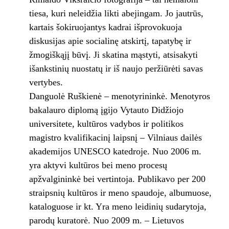
tiesa, kuri neleidžia likti abejingam. Jo jautrūs,
kartais šokiruojantys kadrai išprovokuoja
diskusijas apie socialinę atskirtį, tapatybę ir
žmogiškąjį būvį. Ji skatina mąstyti, atsisakyti
išankstinių nuostatų ir iš naujo peržiūrėti savas
vertybes.
Danguolė Ruškienė – menotyrininkė. Menotyros
bakalauro diplomą įgijo Vytauto Didžiojo
universitete, kultūros vadybos ir politikos
magistro kvalifikacinį laipsnį – Vilniaus dailės
akademijos UNESCO katedroje. Nuo 2006 m.
yra aktyvi kultūros bei meno procesų
apžvalgininkė bei vertintoja. Publikavo per 200
straipsnių kultūros ir meno spaudoje, albumuose,
kataloguose ir kt. Yra meno leidinių sudarytoja,
parodų kuratorė. Nuo 2009 m. – Lietuvos