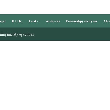
ėjai
D.U.K.
Laiškai
Archyvas
Personalijų archyvas
Atvi
nių iniciatyvų centras