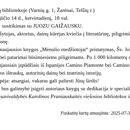
bibliotekoje (Varnių g. 1, Žarėnai, Telšių r.)
ūčio 14 d., ketvirtadienį, 18 val.
:
susitikimas su JUOZU GAIŽAUSKU.
šytojas, aktorius, dainų kūrėjas kviečia į literatūrinę, piligrimi
ionę.
naujausios knygos „Mėnulio medžiotojai“ pristatymas, Šv. Jok
 bei patarimai būsimiesiems piligrimams. Po 1 000 kilometrų 
ujausiais įspūdžiais iš Ispanijos Camino Piamonte bei Camino 
os ištraukų, autorinių dainų bei teatrinių istorijų.
ėja: atsargiai, vakaras gali paliesti Jūsų širdis!
 bus galimybė įsigyti autoriaus knygų su dedikacija ir speciali
 savivaldybės Karolinos Praniauskaitės viešosios bibliotekos 
Paskutinį kartą atnaujinta: 2025-07-