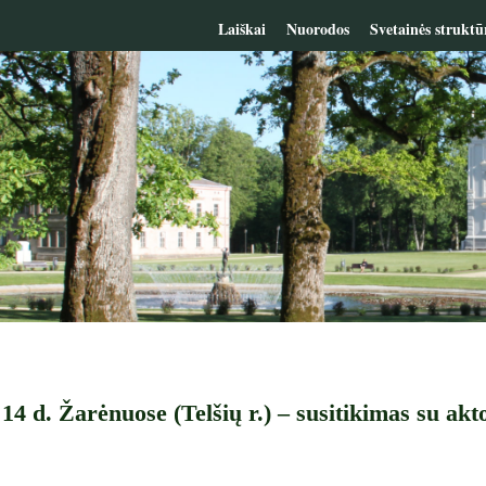
Laiškai
Nuorodos
Svetainės struktū
14 d. Žarėnuose (Telšių r.) – susitikimas su akt