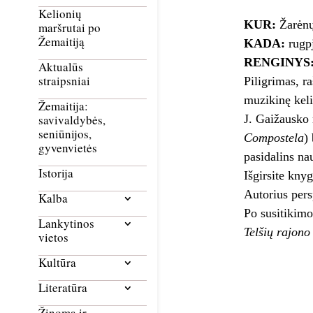
Kelionių
KUR:
Žarėnų 
maršrutai po
Žemaitiją
KADA:
rugpj
RENGINYS
Aktualūs
straipsniai
Piligrimas, ra
muzikinę kel
Žemaitija:
J. Gaižausko 
savivaldybės,
seniūnijos,
Compostela
)
gyvenvietės
pasidalins na
Istorija
Išgirsite knyg
Autorius persp
Kalba
Po susitikimo
Lankytinos
Telšių rajono
vietos
Kultūra
Literatūra
Žinoma ir