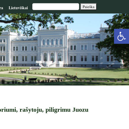
ra
Lietuviškai
Op
too
oriumi, rašytoju, piligrimu Juozu