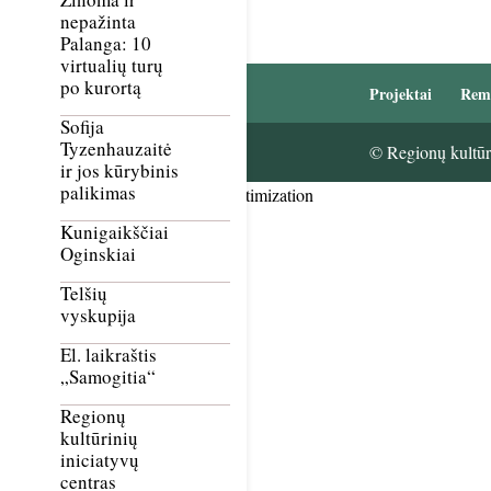
nepažinta
Palanga: 10
virtualių turų
po kurortą
Projektai
Rem
Sofija
Tyzenhauzaitė
© Regionų kultūri
ir jos kūrybinis
palikimas
Smush Image Compression and Optimization
Kunigaikščiai
Oginskiai
Telšių
vyskupija
El. laikraštis
„Samogitia“
Regionų
kultūrinių
iniciatyvų
centras