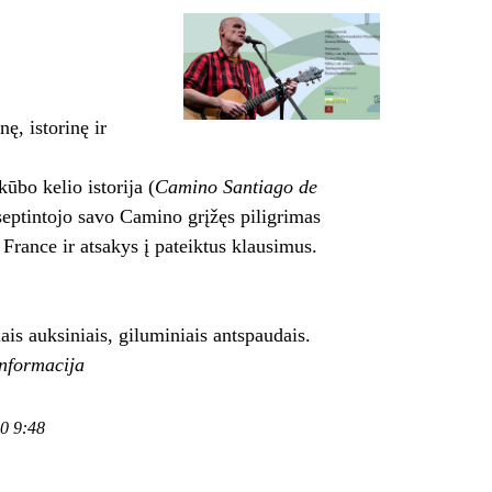
nę, istorinę ir
ūbo kelio istorija (
Camino Santiago de
septintojo savo Camino grįžęs piligrimas
France ir atsakys į pateiktus klausimus.
ais auksiniais, giluminiais antspaudais.
informacija
30 9:48