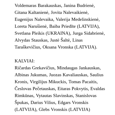
Voldemaras Barakauskas, Janina Budrienė,
Gitana Kaltanienė, Jovita Nalevaikienė,
Eugenijus Nalevaika, Valerija Medelinskienė,
Loreta Narušienė, Baiba Priedīte (LATVIJA),
Svetlana Pleikis (UKRAINA), Jurga Sidabrienė,
Alvydas Stauskas, Justė Šaltė, Linas
Taraškevičius, Oksana Vronska (LATVIJA).
KALVIAI:
Ričardas Grekavičius, Mindaugas Jankauskas,
Albinas Jukumas, Juozas Kavaliauskas, Saulius
Kronis, Virgilijus Mikuckis, Tomas Pacaitis,
Česlovas Pečetauskas, Eitaras Pokvytis, Evaldas
Rimkūnas, Vytautas Slavinskas, Stanislovas
Špukas, Darius Vilius, Edgars Vronskis
(LATVIJA), Glebs Vronskis (LATVIJA)