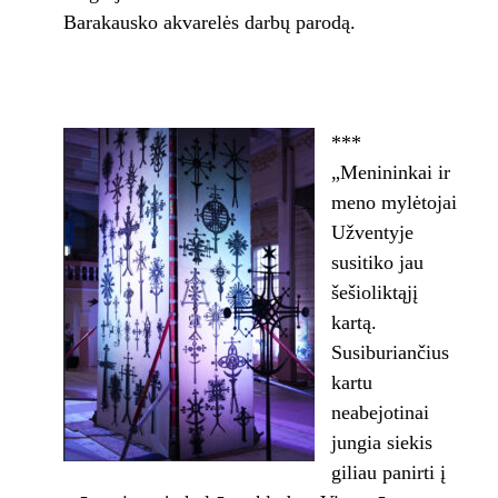
Barakausko akvarelės darbų parodą.
***
„Menininkai ir
meno mylėtojai
Užventyje
susitiko jau
šešioliktąjį
kartą.
Susiburiančius
kartu
neabejotinai
jungia siekis
giliau panirti į