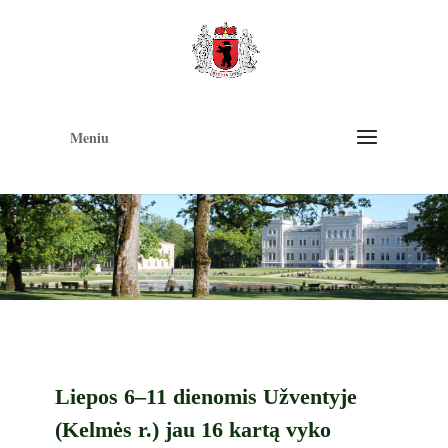
Op
too
Meniu
Liepos 6–11 dienomis Užventyje
(Kelmės r.) jau 16 kartą vyko