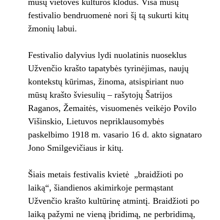
mūsų vietovės kultūros klodus. Visa mūsų
festivalio bendruomenė nori šį tą sukurti kitų
žmonių labui.
Festivalio dalyvius lydi nuolatinis nuoseklus
Užvenčio krašto tapatybės tyrinėjimas, naujų
kontekstų kūrimas, žinoma, atsispiriant nuo
mūsų krašto šviesulių – rašytojų Šatrijos
Raganos, Žemaitės, visuomenės veikėjo Povilo
Višinskio, Lietuvos nepriklausomybės
paskelbimo 1918 m. vasario 16 d. akto signataro
Jono Smilgevičiaus ir kitų.
Šiais metais festivalis kvietė „braidžioti po
laiką“, šiandienos akimirkoje permąstant
Užvenčio krašto kultūrinę atmintį. Braidžioti po
laiką pažymi ne vieną įbridimą, ne perbridimą,