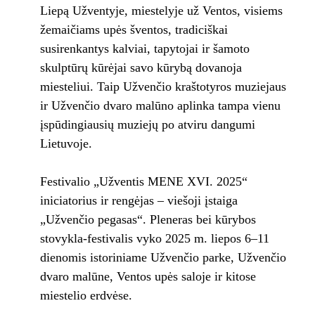
Liepą Užventyje, miestelyje už Ventos, visiems
žemaičiams upės šventos, tradiciškai
susirenkantys kalviai, tapytojai ir šamoto
skulptūrų kūrėjai savo kūrybą dovanoja
miesteliui. Taip Užvenčio kraštotyros muziejaus
ir Užvenčio dvaro malūno aplinka tampa vienu
įspūdingiausių muziejų po atviru dangumi
Lietuvoje.
Festivalio „Užventis MENE XVI. 2025“
iniciatorius ir rengėjas – viešoji įstaiga
„Užvenčio pegasas“. Pleneras bei kūrybos
stovykla-festivalis vyko 2025 m. liepos 6–11
dienomis istoriniame Užvenčio parke, Užvenčio
dvaro malūne, Ventos upės saloje ir kitose
miestelio erdvėse.