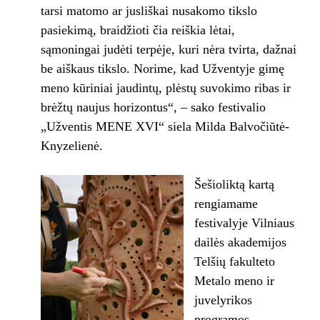
tarsi matomo ar jusliškai nusakomo tikslo
pasiekimą, braidžioti čia reiškia lėtai,
sąmoningai judėti terpėje, kuri nėra tvirta, dažnai
be aiškaus tikslo. Norime, kad Užventyje gimę
meno kūriniai jaudintų, plėstų suvokimo ribas ir
brėžtų naujus horizontus“, – sako festivalio
„Užventis MENE XVI“ siela Milda Balvočiūtė-
Knyzelienė.
Šešioliktą kartą
rengiamame
festivalyje Vilniaus
dailės akademijos
Telšių fakulteto
Metalo meno ir
juvelyrikos
programos