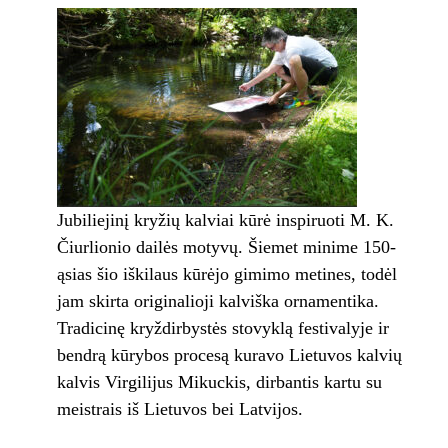
Jubiliejinį kryžių kalviai kūrė inspiruoti M. K.
Čiurlionio dailės motyvų. Šiemet minime 150-
ąsias šio iškilaus kūrėjo gimimo metines, todėl
jam skirta originalioji kalviška ornamentika.
Tradicinę kryždirbystės stovyklą festivalyje ir
bendrą kūrybos procesą kuravo Lietuvos kalvių
kalvis Virgilijus Mikuckis, dirbantis kartu su
meistrais iš Lietuvos bei Latvijos.