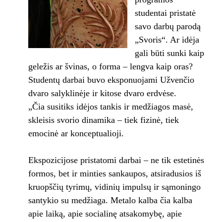
studentai pristatė
savo darbų parodą
„Svoris“. Ar idėja
gali būti sunki kaip
geležis ar švinas, o forma – lengva kaip oras?
Studentų darbai buvo eksponuojami Užvenčio
dvaro salyklinėje ir kitose dvaro erdvėse.
„Čia susitiks idėjos tankis ir medžiagos masė,
skleisis svorio dinamika – tiek fizinė, tiek
emocinė ar konceptualioji.
Ekspozicijose pristatomi darbai – ne tik estetinės
formos, bet ir minties sankaupos, atsiradusios iš
kruopščių tyrimų, vidinių impulsų ir sąmoningo
santykio su medžiaga. Metalo kalba čia kalba
apie laiką, apie socialinę atsakomybę, apie