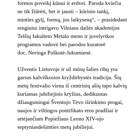
formos poveikį kūnui ir erdvei. Paroda kviečia
ne tik žiūrėti, bet ir jausti – kūrinio tankį,
minties gylį, formą, jos laikyseną“, – prasidedant
renginiui intrigavo Vilniaus dailės akademijos
Telšių fakulteto Metalo meno ir juvelyrikos
programos vadovė bei parodos kuratorė
doc. Neringa Poškutė-Jukumienė.
Užventis Lietuvoje ir už mūsų šalies ribų yra
garsus kalviškosios kryždirbystės tradicija. Šių
metų festivalio viena iš centrinių ašių tapo kalvių
kuriamas jubiliejinis kryžius, dedikuotas
džiaugsmingai Šventojo Tėvo išrinkimo progai,
naujos ir viltingos pontifikato eros pradžiai ir
artėjančiam Popiežiaus Leono XIV-ojo
septyniasdešimties metų jubiliejui.