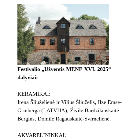
Festivalio „Užventis MENE XVI. 2025“
dalyviai:
KERAMIKAI:
Irena Šliuželienė ir Vilius Šliuželis, Ilze Emse-
Grīnberga (LATVIJA), Živilė Bardzilauskaitė-
Bergins, Domilė Ragauskaitė-Svirnelienė.
AKVARELININKAI: