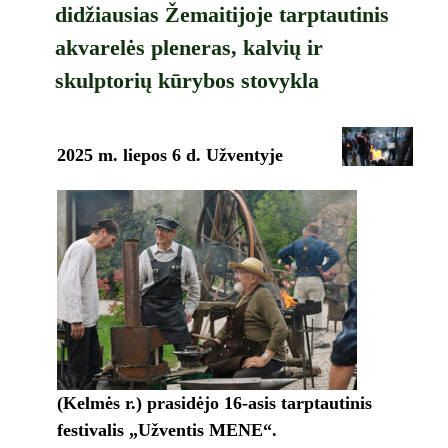
didžiausias Žemaitijoje tarptautinis
akvarelės pleneras, kalvių ir
skulptorių kūrybos stovykla
2025 m. l
iepos 6 d. Užventyje
(Kelmės r.) prasidėjo 16-asis tarptautinis
festivalis
„Užventis MENE“.