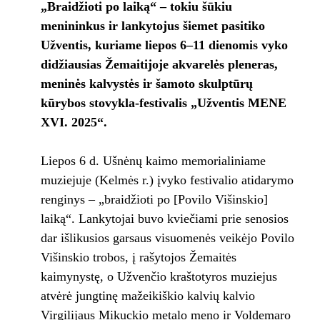
„Braidžioti po laiką“ – tokiu šūkiu
menininkus ir lankytojus šiemet pasitiko
Užventis, kuriame liepos 6–11 dienomis vyko
didžiausias Žemaitijoje akvarelės pleneras,
meninės kalvystės ir šamoto skulptūrų
kūrybos stovykla-festivalis „Užventis MENE
XVI. 2025“.
Liepos 6 d. Ušnėnų kaimo memorialiniame
muziejuje (Kelmės r.) įvyko festivalio atidarymo
renginys – „braidžioti po [Povilo Višinskio]
laiką“. Lankytojai buvo kviečiami prie senosios
dar išlikusios garsaus visuomenės veikėjo Povilo
Višinskio trobos, į rašytojos Žemaitės
kaimynystę, o Užvenčio kraštotyros muziejus
atvėrė jungtinę mažeikiškio kalvių kalvio
Virgilijaus Mikuckio metalo meno ir Voldemaro