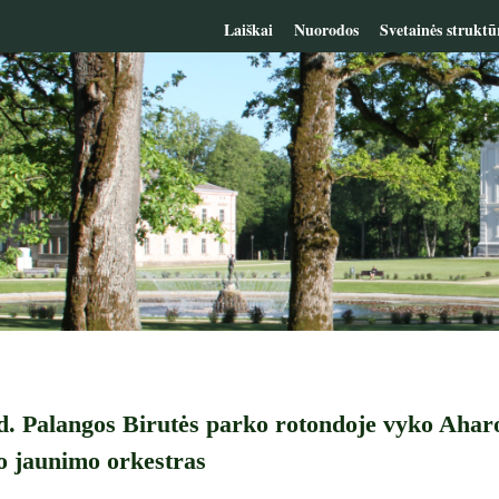
Laiškai
Nuorodos
Svetainės struktū
d. Palangos Birutės parko rotondoje vyko Aharon
o jaunimo orkestras