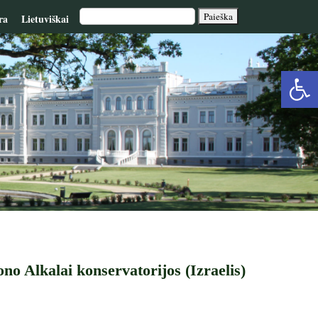
ra
Lietuviškai
Op
too
o Alkalai konservatorijos (Izraelis)