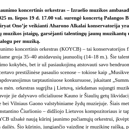
aunimo koncertinis orkestras – Izraelio muzikos ambasado
025 m. liepos 19 d. 17.00 val. surengė koncertą Palangos 
iryat Ono’je veikianti Aharono Alkalai konservatorija yra 
 muzikos įstaigų, garsėjanti talentingų jaunų muzikantų
ialogu per muziką.
aunimo koncertinis orkestras (KOYCB) – tai konservatorijos
riame groja 35–40 atsidavusių jaunuolių (14–18 m.). Šie talent
imo kokybės, bet ir už pasiaukojimą atstovauti savo bendruomen
tavo prestižinėse pasaulio scenose – tokiose kaip „Musikve
 apdovanojimus tarptautiniuose konkursuose, įskaitant „Summ
s mėn. orkestras sugrįžta į Lietuvą, siekdamas sujungti muzik
voje jie dalyvavo oficialiuose Kauno ir Šiaulių getų likvida
e bei Vilniaus Gaono valstybiniame žydų muziejuje. Šiais met
stantino Čiurlionio – didžiojo Lietuvos kompozitoriaus ir ta
B užsakė naują kūrinį jaunimo pučiamųjų orkestrui, įkvėptą 
s dailės. Šio kūrinio, jungiančio vaizdinę ir muzikinę raišką,