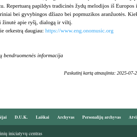
u. Repertuarą papildys tradicinės žydų melodijos iš Europos i
iniai bei gyvybingos džiazo bei popmuzikos aranžuotės. Kiekv
 žinutė apie ryšį, dialogą ir viltį.
ie orkestrą daugiau:
https://www.eng.onomusic.org
ų bendruomenės informacija
Paskutinį kartą atnaujinta: 2025-07-
ėjai
D.U.K.
Laiškai
Archyvas
Personalijų archyvas
Atvi
nių iniciatyvų centras