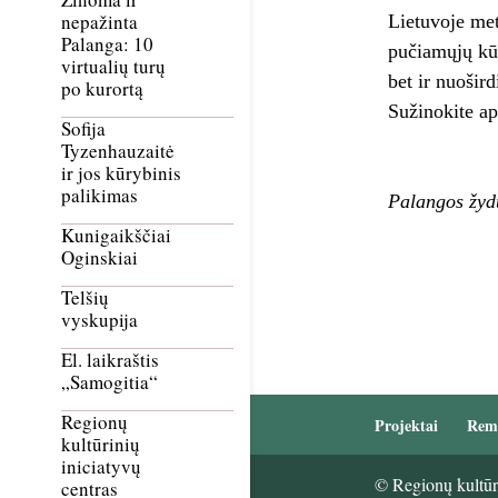
nepažinta
Lietuvoje met
Palanga: 10
pučiamųjų kūr
virtualių turų
bet ir nuoširdi
po kurortą
Sužinokite ap
Sofija
Tyzenhauzaitė
ir jos kūrybinis
palikimas
Palangos žyd
Kunigaikščiai
Oginskiai
Telšių
vyskupija
El. laikraštis
„Samogitia“
Regionų
Projektai
Rem
kultūrinių
iniciatyvų
© Regionų kultūri
centras