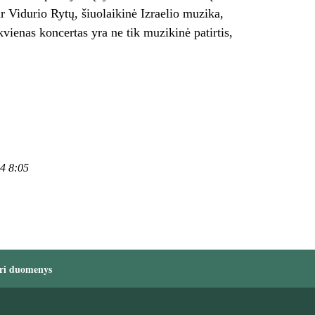
r Vidurio Rytų, šiuolaikinė Izraelio muzika,
ienas koncertas yra ne tik muzikinė patirtis,
24 8:05
ri duomenys