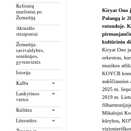
Kelionių
Kiryat Ono j
maršrutai po
Žemaitiją
Palangą ir 2
rotondoje. K
Aktualūs
straipsniai
pirmaujančių
kultūriniu d
Žemaitija:
Kiryat Ono j
savivaldybės,
seniūnijos,
orkestras, ku
gyvenvietės
muzikos atlik
Istorija
KOYCB koncer
aukščiausius
Kalba
2025 m. liepo
Lankytinos
2019 m. Lietu
vietos
filharmonijoj
Kultūra
Mikalojui Kon
Literatūra
kūrybos, KOYC
vizionieriško
Žinoma ir