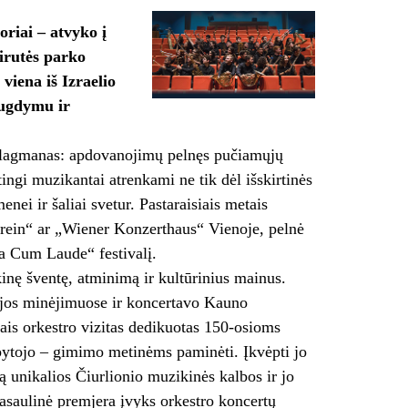
riai – atvyko į
Birutės parko
viena iš Izraelio
 ugdymu ir
 flagmanas: apdovanojimų pelnęs pučiamųjų
ingi muzikantai atrenkami ne tik dėl išskirtinės
ei ir šaliai svetur. Pastaraisiais metais
rein“ ar „Wiener Konzerthaus“ Vienoje, pelnė
a Cum Laude“ festivalį.
inę šventę, atminimą ir kultūrinius mainus.
cijos minėjimuose ir koncertavo Kauno
ais orkestro vizitas dedikuotas 150‑osioms
pytojo – gimimo metinėms paminėti. Įkvėpti jo
unikalios Čiurlionio muzikinės kalbos ir jo
 pasaulinė premjera įvyks orkestro koncertų