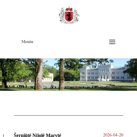
Op
too
Meniu
2026-04-20
Šerniūtė Nijolė Marytė