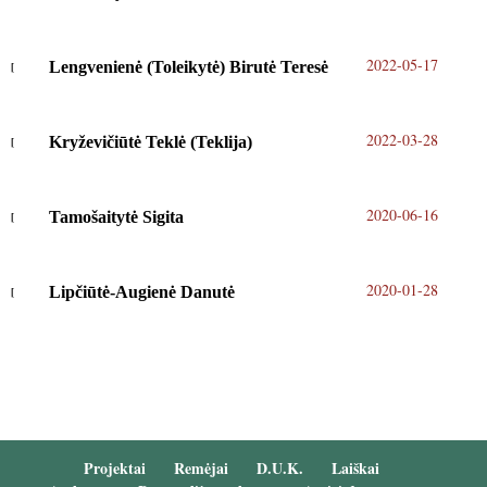
2022-05-17
Lengvenienė (Toleikytė) Birutė Teresė
2022-03-28
Kryževičiūtė Teklė (Teklija)
2020-06-16
Tamošaitytė Sigita
2020-01-28
Lipčiūtė-Augienė Danutė
Projektai
Remėjai
D.U.K.
Laiškai