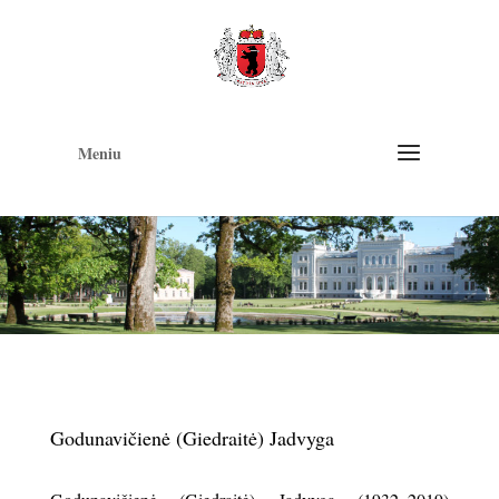
Op
too
Meniu
Godunavičienė (Giedraitė) Jadvyga