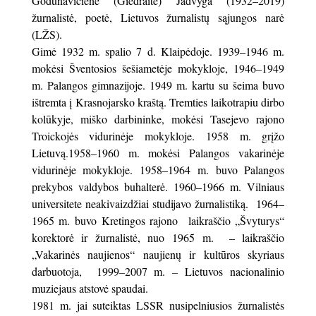
Godunavičienė (Giedraitė) Jadvyga (1932–2019)
žurnalistė, poetė, Lietuvos žurnalistų sąjungos narė
(LŽS).
Gimė 1932 m. spalio 7 d. Klaipėdoje. 1939–1946 m.
mokėsi Šventosios šešiametėje mokykloje, 1946–1949
m. Palangos gimnazijoje. 1949 m. kartu su šeima buvo
ištremta į Krasnojarsko kraštą. Tremties laikotrapiu dirbo
kolūkyje, miško darbininke, mokėsi Tasejevo rajono
Troickojės vidurinėje mokykloje. 1958 m. grįžo
Lietuvą.1958–1960 m. mokėsi Palangos vakarinėje
vidurinėje mokykloje. 1958–1964 m. buvo Palangos
prekybos valdybos buhalterė. 1960–1966 m. Vilniaus
universitete neakivaizdžiai studijavo žurnalistiką. 1964–
1965 m. buvo Kretingos rajono laikraščio „Švyturys“
korektorė ir žurnalistė, nuo 1965 m. – laikraščio
„Vakarinės naujienos“ naujienų ir kultūros skyriaus
darbuotoja, 1999–2007 m. – Lietuvos nacionalinio
muziejaus atstovė spaudai.
1981 m. jai suteiktas LSSR nusipelniusios žurnalistės