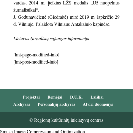
vardas, 2014 m. įteiktas LŽS medalis „Už nuopelnus
žurnalistikai“.
J. Godunavičienė (Giedraitė) mirė 2019 m. lapkričio 29
d. Vilniuje. Palaidota Vilniaus Antakalnio kapinėse.
Lietuvos žurnalistų sąjungos informacija
[lmt-page-modified-info]
[lmt-post-modified-info]
Projektai
Remėjai
D.U.K.
Laiškai
Archyvas
Personalijų archyvas
Atviri duomenys
© Regionų kultūrinių iniciatyvų centras
Smush Image Compression and Optimization