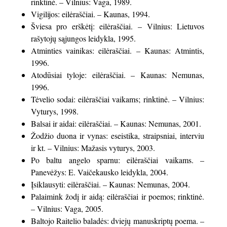
rinktinė. – Vilnius: Vaga, 1989.
Vigilijos: eilėraščiai. – Kaunas, 1994.
Šviesa pro erškėtį: eilėraščiai. – Vilnius: Lietuvos
rašytojų sąjungos leidykla, 1995.
Atminties vainikas: eilėraščiai. – Kaunas: Atmintis,
1996.
Atodūsiai tyloje: eilėraščiai. – Kaunas: Nemunas,
1996.
Tėvelio sodai: eilėraščiai vaikams; rinktinė. – Vilnius:
Vyturys, 1998.
Balsai ir aidai: eilėraščiai. – Kaunas: Nemunas, 2001.
Žodžio duona ir vynas: eseistika, straipsniai, interviu
ir kt. – Vilnius: Mažasis vyturys, 2003.
Po baltu angelo sparnu: eilėraščiai vaikams. –
Panevėžys: E. Vaičekausko leidykla, 2004.
Įsiklausyti: eilėraščiai. – Kaunas: Nemunas, 2004.
Palaimink žodį ir aidą: eilėraščiai ir poemos; rinktinė.
– Vilnius: Vaga, 2005.
Baltojo Raitelio baladės: dviejų manuskriptų poema. –