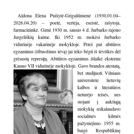
Aldona Elena Puišytė-Grigaliūnienė (1930.01.04–
2026.04.20) – poetė, vertėja, eseistė, rašytoja,
farmacininkė. Gimė 1930 m. sausio 4 d. Jurbarko rajono
Jurgeliškių kaime. Iki 1952 m. mokėsi Jurbarko
vidurinėje vakarinėje mokykloje. Prieš pat abitūros
egzaminus (išbuožinus tėvą) jai teko bėgti iš tėviškės dėl
grėsusių represijų. Abitūros egzaminus išlaikė eksternu
Kauno VII vidurinėje mokykloje.
Gavo brandos atestatą,
bet studijuoti Vilniaus
universitete lietuvių
kalbos ir literatūros
neturėjo teisės, nes
stojant į aukštąją
mokyklą reikalaudavo
socialinės kilmės
pažymėjimo. 1955 m.
baigė Respublikinę