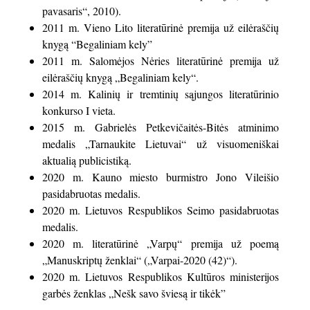
pavasaris“, 2010).
2011 m. Vieno Lito literatūrinė premija už eilėraščių
knygą “Begaliniam kely”
2011 m. Salomėjos Nėries literatūrinė premija už
eilėraščių knygą „Begaliniam kely“.
2014 m. Kalinių ir tremtinių sąjungos literatūrinio
konkurso I vieta.
2015 m. Gabrielės Petkevičaitės-Bitės atminimo
medalis „Tarnaukite Lietuvai“ už visuomeniškai
aktualią publicistiką.
2020 m. Kauno miesto burmistro Jono Vileišio
pasidabruotas medalis.
2020 m. Lietuvos Respublikos Seimo pasidabruotas
medalis.
2020 m. literatūrinė „Varpų“ premija už poemą
„Manuskriptų ženklai“ („Varpai-2020 (42)“).
2020 m. Lietuvos Respublikos Kultūros ministerijos
garbės ženklas „Nešk savo šviesą ir tikėk”