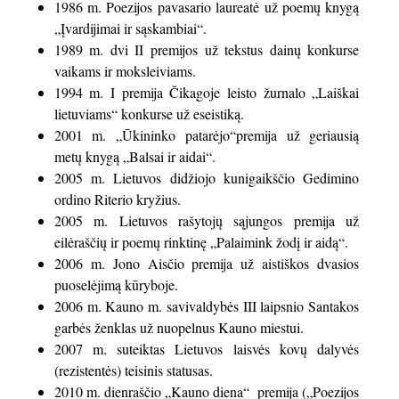
1986 m. Poezijos pavasario laureatė už poemų knygą
„Įvardijimai ir sąskambiai“.
1989 m. dvi II premijos už tekstus dainų konkurse
vaikams ir moksleiviams.
1994 m. I premija Čikagoje leisto žurnalo „Laiškai
lietuviams“ konkurse už eseistiką.
2001 m. „Ūkininko patarėjo“premija už geriausią
metų knygą „Balsai ir aidai“.
2005 m. Lietuvos didžiojo kunigaikščio Gedimino
ordino Riterio kryžius.
2005 m. Lietuvos rašytojų sąjungos premija už
eilėraščių ir poemų rinktinę „Palaimink žodį ir aidą“.
2006 m. Jono Aisčio premija už aistiškos dvasios
puoselėjimą kūryboje.
2006 m. Kauno m. savivaldybės III laipsnio Santakos
garbės ženklas už nuopelnus Kauno miestui.
2007 m. suteiktas Lietuvos laisvės kovų dalyvės
(rezistentės) teisinis statusas.
2010 m. dienraščio „Kauno diena“ premija („Poezijos