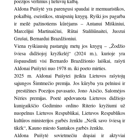
poezijos vertimus į lietuvių kalbą.
Aldona Puišytė yra parengusi spaudai ir memuaristikos,
pokalbių, eseistikos, straipsnių knygų. Ryški jos pagarba
ir meilė pažinotiems kūrėjams – Antanui Miškiniui,
Marcelijui Martinaičiui, Rūtai Staliliūnaitei, Juozui
Grušui, Bernardui Brazdžioniui.
Viena ryškiausių pastarųjų metų jos knygų – „Žodžio
šviesa didžiojoj kryžkelėj“ (2024 m.), kurioje yra
išspausdinti visi Bernardo Brazdžionio laiškai, rašyti
Aldonai Puišytei nuo 1978 m. iki poeto mirties.
2025 m. Aldonai Puišytei įteikta Lietuvos rašytojų
sąjungos Šimtmečio premija. Jos kūryba yra pelniusi ir
prestižines Poezijos pavasario, Jono Aisčio, Salomėjos
Nėries premijas. Poetė apdovanota Lietuvos didžiojo
kunigaikščio Gedimino ordino Riterio kryžiumi už
nuopelnus Lietuvos Respublikai, Lietuvos Respublikos
kultūros ministerijos garbės ženklu „Nešk savo šviesą ir
tikėk“, Kauno miesto Santakos garbės ženklu.
Aldona Puišytė sovietmečiu drąsiai ir aktyviai