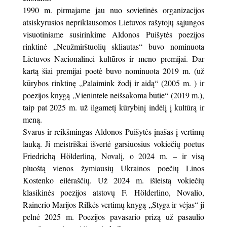
1990 m. pirmajame jau nuo sovietinės organizacijos
atsiskyrusios nepriklausomos Lietuvos rašytojų sąjungos
visuotiniame susirinkime Aldonos Puišytės poezijos
rinktinė „Neužmirštuolių skliautas“ buvo nominuota
Lietuvos Nacionalinei kultūros ir meno premijai. Dar
kartą šiai premijai poetė buvo nominuota 2019 m. (už
kūrybos rinktinę „Palaimink žodį ir aidą“ (2005 m. ) ir
poezijos knygą „Vienintele neišsakoma būtie“ (2019 m.),
taip pat 2025 m. už ilgametį kūrybinį indėlį į kultūrą ir
meną.
Svarus ir reikšmingas Aldonos Puišytės įnašas į vertimų
lauką. Ji meistriškai išvertė garsiuosius vokiečių poetus
Friedrichą Hölderliną, Novalį, o 2024 m. – ir visą
pluoštą vienos žymiausių Ukrainos poečių Linos
Kostenko eilėraščių. Už 2024 m. išleistą vokiečių
klasikinės poezijos atstovų F. Hölderlino, Novalio,
Rainerio Marijos Rilkės vertimų knygą „Styga ir vėjas“ ji
pelnė 2025 m. Poezijos pavasario prizą už pasaulio