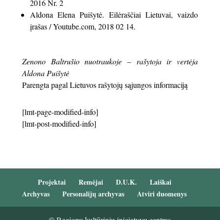
2016 Nr. 2
Aldona Elena Puišytė. Eilėraščiai Lietuvai, vaizdo
įrašas / Youtube.com, 2018 02 14.
Zenono Baltrušio nuotraukoje – rašytoja ir vertėja
Aldona Puišytė
Parengta pagal Lietuvos rašytojų sąjungos informaciją
[lmt-page-modified-info]
[lmt-post-modified-info]
Projektai
Remėjai
D.U.K.
Laiškai
Archyvas
Personalijų archyvas
Atviri duomenys
© Regionų kultūrinių iniciatyvų centras