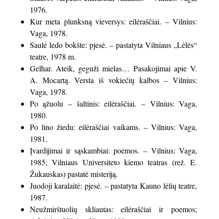
1976.
Kur meta plunksną vieversys: eilėraščiai. – Vilnius:
Vaga, 1978.
Saulė ledo bokšte: pjesė. – pastatyta Vilniaus „Lėlės“
teatre, 1978 m.
Gelhar. Ateik, geguži mielas… Pasakojimai apie V.
A. Mocartą. Versta iš vokiečių kalbos – Vilnius:
Vaga, 1978.
Po ąžuolu – šaltinis: eilėraščiai. – Vilnius: Vaga,
1980.
Po lino žiedu: eilėraščiai vaikams. – Vilnius: Vaga,
1981.
Įvardijimai ir sąskambiai: poemos. – Vilnius: Vaga,
1985; Vilniaus Universiteto kiemo teatras (rež. E.
Žukauskas) pastatė misteriją.
Juodoji karalaitė: pjesė. – pastatyta Kauno lėlių teatre,
1987.
Neužmirštuolių skliautas: eilėraščiai ir poemos;