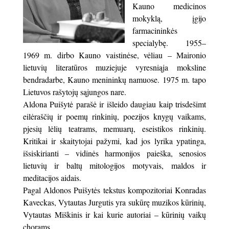
Kauno medicinos
mokyklą, įgijo
farmacininkės
specialybę. 1955–
1969 m. dirbo Kauno vaistinėse, vėliau – Maironio
lietuvių literatūros muziejuje vyresniąja moksline
bendradarbe, Kauno menininkų namuose. 1975 m. tapo
Lietuvos rašytojų sąjungos nare.
Aldona Puišytė parašė ir išleido daugiau kaip trisdešimt
eilėraščių ir poemų rinkinių, poezijos knygų vaikams,
pjesių lėlių teatrams, memuarų, eseistikos rinkinių.
Kritikai ir skaitytojai pažymi, kad jos lyrika ypatinga,
išsiskirianti – vidinės harmonijos paieška, senosios
lietuvių ir baltų mitologijos motyvais, maldos ir
meditacijos aidais.
Pagal Aldonos Puišytės tekstus kompozitoriai Konradas
Kaveckas, Vytautas Jurgutis yra sukūrę muzikos kūrinių,
Vytautas Miškinis ir kai kurie autoriai – kūrinių vaikų
chorams.