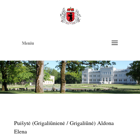
Op
too
Meniu
Puišytė (Grigaliūnienė / Grigaliūnė) Aldona
Elena