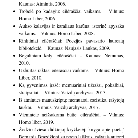
Kaunas: Atmintis, 2006.
Trobelė po kadagiu: eilėraščiai vaikams. – Vilnius:
Homo Liber, 2006.
Aukso kalavijas ir karaliaus karūna: istorinė apysaka
vaikams. – Vilnius: Homo Liber, 2008.
Rinktiniai eilėraščiai: Poezijos pavasario laureatų
bibliotekėlė. – Kaunas: Naujasis Lankas, 2009.
Begaliniam kely: eilėraščiai. – Kaunas: Nemunas,
2010.
Užburtas raktas: eilėraščiai vaikams. – Vilnius: Homo
Liber, 2010.
Ką gyvenimas įrašė: memuariniai užrašai, pokalbiai,
straipsniai. – Vilnius: Vaizdų archyvas, 2013.
Iš atminties manuskriptų: memuarai, eseistika, rašytojų
laiškai. – Vilnius: Vaizdų archyvas, 2017.
Vienintele neišsakoma būtie: eilėraščiai. – Vilnius:
Homo liber, 2019.
Žodžio šviesa didžiojoj kryžkelėj: knyga apie poetą`
Bernardą Brazdžionį su poeto laiškais, rašytais autorei