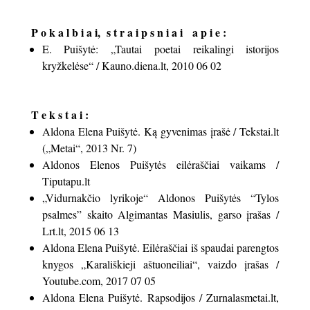
P o k a l b i a i, s t r a i p s n i a i a p i e :
E. Puišytė: „Tautai poetai reikalingi istorijos
kryžkelėse“ / Kauno.diena.lt, 2010 06 02
T e k s t a i :
Aldona Elena Puišytė. Ką gyvenimas įrašė / Tekstai.lt
(„Metai“, 2013 Nr. 7)
Aldonos Elenos Puišytės eilėraščiai vaikams /
Tiputapu.lt
„Vidurnakčio lyrikoje“ Aldonos Puišytės “Tylos
psalmes” skaito Algimantas Masiulis, garso įrašas /
Lrt.lt, 2015 06 13
Aldona Elena Puišytė. Eilėraščiai iš spaudai parengtos
knygos „Karališkieji aštuoneiliai“, vaizdo įrašas /
Youtube.com, 2017 07 05
Aldona Elena Puišytė. Rapsodijos / Zurnalasmetai.lt,