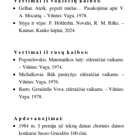
V e r t i m a i i š v o k i e č i ų k a l b o s:
Gelhar. Ateik, geguži mielas… Pasakojimai apie V.
A. Mocartą. – Vilnius: Vaga, 1978.
Styga ir vėjas: F. Hölderlin, Novalis, R. M. Rilke. –
Kaunas: Kauko laiptai, 2024.
V e r t i m a i i š r u s ų k a l b o s:
Pogorelovskis. Matematikos šaly: eilėraščiai vaikams.
– Vilnius: Vaga, 1974.
Michalkovas. Būk pasiryžęs: eilėraščiai vaikams. –
Vilnius: Vaga, 1976.
Barto. Geraširdis Vova: eilėraščiai vaikams. – Vilnius:
Vaga, 1978.
A p d o v a n o j i m a i:
1984 m. I premija už tekstą dainai chorinės dainos
konkurse Juozo Gruodžio 100-čiui.