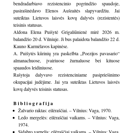
bendradarbiavo rezistencinio pogrindžio spaudoje,
pasirašinėdavo Elenos Aušraitės slapyvardžiu. Jai
suteiktas Lietuvos laisvės kovų dalyvės (rezistentės)
teisinis statusas.
Aldona Elena Puišytė Grigaliūnienė mirė 2026 m.
balandžio 20 d. Vilniuje. Ji bus palaidota balandžio 22 d.
Kauno Karmėlavos kapinėse.
A. Puišytės kūrinių yra paskelbta „Poezijos pavasario“
almanachuose, įvairiuose žurnaluose bei kituose
spaaudos leidiniuose.
Rašytoja dalyvavo rezistenciniame pasipriešinimo
okupacijai judėjime. Jai yra suteiktas Lietuvos laisvės
kovų dalyvės teisinis statusas.
B i b l i o g r a f i j a
Žalvario raktas: eilėraščiai. – Vilnius: Vaga, 1970.
Ledo mergelės: eilėraščiai vaikams. – Vilnius: Vaga,
1974.
Sidabro varpelis: eilėraščiai vaikams. – Vilnius: Vaga,