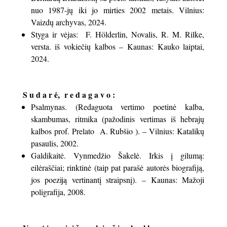
nuo 1987-jų iki jo mirties 2002 metais. Vilnius:
Vaizdų archyvas, 2024.
Styga ir vėjas: F. Hölderlin, Novalis, R. M. Rilke,
versta. iš vokiečių kalbos – Kaunas: Kauko laiptai,
2024.
S u d a r ė, r e d a g a v o :
Psalmynas. (Redaguota vertimo poetinė kalba,
skambumas, ritmika (pažodinis vertimas iš hebrajų
kalbos prof. Prelato A. Rubšio ). – Vilnius: Katalikų
pasaulis, 2002.
Galdikaitė. Vynmedžio Šakelė. Irkis į gilumą:
eilėraščiai; rinktinė (taip pat parašė autorės biografiją,
jos poeziją vertinantį straipsnį). – Kaunas: Mažoji
poligrafija, 2008.