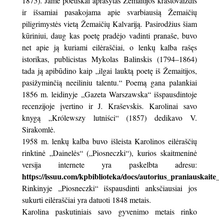
1875). Jame poetiškai aprašytas Žemaitijos kraštovaizdis
ir išsamiai pasakojama apie svarbiausią Žemaičių
piligrimystės vietą Žemaičių Kalvariją. Pasirodžius šiam
kūriniui, daug kas poetę pradėjo vadinti pranaše, buvo
net apie ją kuriami eilėraščiai, o lenkų kalba rašęs
istorikas, publicistas Mykolas Balinskis (1794–1864)
tada ją apibūdino kaip „ilgai lauktą poetę iš Žemaitijos,
pasižyminčią neeiliniu talentu.“ Poemą gana palankiai
1856 m. leidinyje „Gazeta Warszawska“ išspausdintoje
recenzijoje įvertino ir J. Kraševskis. Karolinai savo
knygą „Królewszy lutniści“ (1857) dedikavo V.
Sirakomlė.
1958 m. lenkų kalba buvo išleista Karolinos eilėraščių
rinktinė „Dainelės“ („Piosneczki“), kurios skaitmeninė
versija internete yra paskelbta adresu:
https://issuu.com/kpbiblioteka/docs/autorius_praniauskait
Rinkinyje „Piosneczki“ išspausdinti anksčiausiai jos
sukurti eilėraščiai yra datuoti 1848 metais.
Karolina paskutiniais savo gyvenimo metais rinko