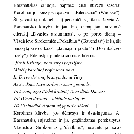
Baranauskas eiliuoja, paprašė leisti nuvežti seseriai
Karolinai jo poezijos sąsiuvinį „Eilėraščiai“ (Wiersze“).
Ši, gavusi tą rinkinėlį ir jį perskaičiusi, liko sužavėta A.
Baranausko kūryba ir jau kitą dieną jam nusiuntė
eilėraštį „Dvasios atsiuntimas“, o po poros dienų –
Vladislovo Sirokomlės „Pokalbius“ (Gavendas“) ir ką tik
parašytą savo eilėraštį „Jaunajam poetui“ („Do młodego
poety“). Eilėraštį ji pradėjo šiomis eilutėmis:
„
Broli Kristuje, nors tavęs nepažįstu,
Minčių karalijoj regiu tavo sielą
Ir, Dievo dovaną brangindama Tavy,
Aš sveikinu Tave širdim ir savo giesmele.
Tą šventą ugnį įžiebė krūtinėj Tavo didis Dievas:
Tai Dievo dovana – didžiulė paslaptis,
Tik Viešpačiui vienam už ją turiu dėkoti
[…].“
Karolinos kūryba, jos dėmesys ir dvasingumas A.
Baranauską sujaudino ir jis, grąžindamas perskaitytus
Vladislovo Sirokomlės „Pokalbius“, nusiuntė jai savo