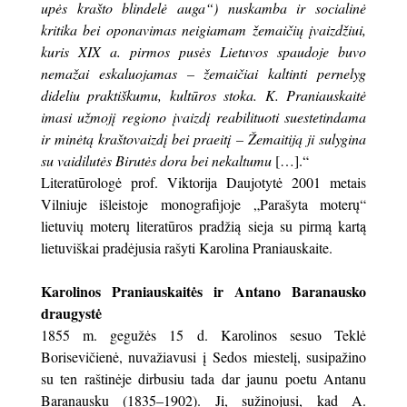
upės krašto blindelė auga“) nuskamba ir socialinė
kritika bei oponavimas neigiamam žemaičių įvaizdžiui,
kuris XIX a. pirmos pusės Lietuvos spaudoje buvo
nemažai eskaluojamas – žemaičiai kaltinti pernelyg
dideliu praktiškumu, kultūros stoka. K. Praniauskaitė
imasi užmojį regiono įvaizdį reabilituoti suestetindama
ir minėtą kraštovaizdį bei praeitį – Žemaitiją ji sulygina
su vaidilutės Birutės dora bei nekaltumu
[…].“
Literatūrologė prof. Viktorija Daujotytė 2001 metais
Vilniuje išleistoje monografijoje „Parašyta moterų“
lietuvių moterų literatūros pradžią sieja su pirmą kartą
lietuviškai pradėjusia rašyti Karolina Praniauskaite.
Karolinos Praniauskaitės ir Antano Baranausko
draugystė
1855 m. gegužės 15 d. Karolinos sesuo Teklė
Borisevičienė, nuvažiavusi į Sedos miestelį, susipažino
su ten raštinėje dirbusiu tada dar jaunu poetu Antanu
Baranausku (1835–1902). Ji, sužinojusi, kad A.