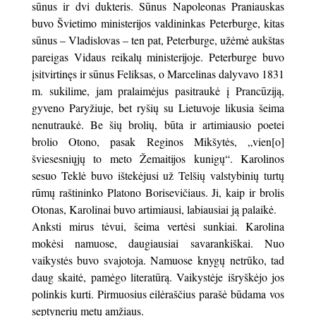
sūnus ir dvi dukteris. Sūnus Napoleonas Praniauskas
buvo Švietimo ministerijos valdininkas Peterburge, kitas
sūnus – Vladislovas – ten pat, Peterburge, užėmė aukštas
pareigas Vidaus reikalų ministerijoje. Peterburge buvo
įsitvirtinęs ir sūnus Feliksas, o Marcelinas dalyvavo 1831
m. sukilime, jam pralaimėjus pasitraukė į Prancūziją,
gyveno Paryžiuje, bet ryšių su Lietuvoje likusia šeima
nenutraukė. Be šių brolių, būta ir artimiausio poetei
brolio Otono, pasak Reginos Mikšytės, „vien[o]
šviesesniųjų to meto Žemaitijos kunigų“. Karolinos
sesuo Teklė buvo ištekėjusi už Telšių valstybinių turtų
rūmų raštininko Platono Borisevičiaus. Ji, kaip ir brolis
Otonas, Karolinai buvo artimiausi, labiausiai ją palaikė.
Anksti mirus tėvui, šeima vertėsi sunkiai. Karolina
mokėsi namuose, daugiausiai savarankiškai. Nuo
vaikystės buvo svajotoja. Namuose knygų netrūko, tad
daug skaitė, pamėgo literatūrą. Vaikystėje išryškėjo jos
polinkis kurti. Pirmuosius eilėraščius parašė būdama vos
septynerių metų amžiaus.