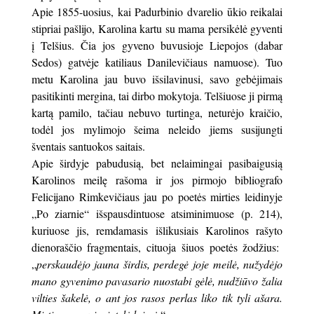
Apie 1855-uosius, kai Padurbinio dvarelio ūkio reikalai
stipriai pašlijo, Karolina kartu su mama persikėlė gyventi
į Telšius. Čia jos gyveno buvusioje Liepojos (dabar
Sedos) gatvėje katiliaus Danilevičiaus namuose). Tuo
metu Karolina jau buvo išsilavinusi, savo gebėjimais
pasitikinti mergina, tai dirbo mokytoja. Telšiuose ji pirmą
kartą pamilo, tačiau nebuvo turtinga, neturėjo kraičio,
todėl jos mylimojo šeima neleido jiems susijungti
šventais santuokos saitais.
Apie širdyje pabudusią, bet nelaimingai pasibaigusią
Karolinos meilę rašoma ir jos pirmojo bibliografo
Felicijano Rimkevičiaus jau po poetės mirties leidinyje
„Po ziarnie“ išspausdintuose atsiminimuose (p. 214),
kuriuose jis, remdamasis išlikusiais Karolinos rašyto
dienoraščio fragmentais, cituoja šiuos poetės žodžius:
„
perskaudėjo jauna širdis, perdegė joje meilė, nužydėjo
mano gyvenimo pavasario nuostabi gėlė, nudžiūvo žalia
vilties šakelė, o ant jos rasos perlas liko tik tyli ašara.