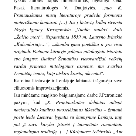
ryškus autorės trapus moteriškumas, ilgesinga siela.
Pasak literatūrologės V. Daujotytės, „
nuo K.
Praniauskaitės mūsų literatūroje pradeda formuotis
moteriškumo kontūrai. […] Jos į lietuvių kalbą išversta
Józefo Ignacy Kraszewskio „Vitolio raudos“ dalis
„Žalčio motė“, išspausdinta 1859 m. Lauryno Ivinskio
„Kalendoriuje…“, „skamba gana poetiškai ir yra visai
originali. Pačiame kūrinyje galimos mitologinio istorinio
epo jungtys: išlaikyti Žemaitijos vietovardžiai, veikėjų
vardai primena mitologinius asmenis, itin svarbūs
Žemaičių žemės, kaip atskiro krašto, akcentai
“.
Karolina Lietuvoje ir Lenkijoje labiausiai išgarsėjo savo
eiliuotomis improvizacijomis.
Jau minėtame magistro baigiamajame darbe J.Petronienė
pažymi, kad „
K. Praniauskaitės debiutas atliepė
nacionalinės kultūros puoselėjamus lūkesčius – žemaitė
poetė leido Lietuvai lygintis su kaimynine Lenkija, taip
pat ji savo kūryba įsirašė į tuometinio romantinio
regionalizmo tradiciją. […] Kūriniuose (eilėraštis „Ant