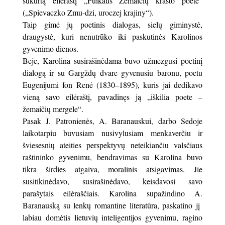
sukurtą eilėraštį „Puikaus Žemaičių krašto poetė“
(„Spievaczko Zmu-dzi, uroczej krajiny“).
Taip gimė jų poetinis dialogas, sielų giminystė,
draugystė, kuri nenutrūko iki paskutinės Karolinos
gyvenimo dienos.
Beje, Karolina susirašinėdama buvo užmezgusi poetinį
dialogą ir su Gargždų dvare gyvenusiu baronu, poetu
Eugenijumi fon Renė (1830–1895), kuris jai dedikavo
vieną savo eilėraštį, pavadinęs ją „iškilia poete –
žemaičių mergele“.
Pasak J. Patronienės, A. Baranauskui, darbo Sedoje
laikotarpiu buvusiam nusivylusiam menkaverčiu ir
šviesesnių ateities perspektyvų neteikiančiu valsčiaus
raštininko gyvenimu, bendravimas su Karolina buvo
tikra širdies atgaiva, moralinis atsigavimas. Jie
susitikinėdavo, susirašinėdavo, keisdavosi savo
parašytais eilėraščiais. Karolina supažindino A.
Baranauską su lenkų romantine literatūra, paskatino jį
labiau domėtis lietuvių inteligentijos gyvenimu, ragino