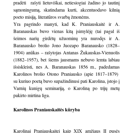
pradėti rašyti lietuviškai, netiesiogiai žadino jo tautinį
sąmoningumą, skatindama kurti, akcentuodavo kilnią
poeto misiją, literatūros svarbą žmonėms.
Yra pagrindo manyti, kad K. Praniauskaitė ir A.
Baranauskas buvo vienas kitą įsimylėję (tai pagal iš
šeimos narių girdėtų užuominų yra nurodęs ir A.
Baranausko brolio Jono Juozapo Baranausko (1828–
1904) anūkas – rašytojas Antanas Žukauskas-Vienuolis
(1882–1957), bet šiems jausmams nebuvo lemta labiau
išsiskleisti, nes A. Baranauskas 1856 m., padedamas
Karolinos brolio Otono Praniausko (apie 1817–1879)
su kuriuo poetą buvo supažindinusi pati Karolina, įstojo į
Varnių kunigų seminariją, o Karoliną po trijų metų
pakirto mirtina liga.
Karolinos Praniauskaitės kūryba
Karolinai Praniauskaitei kaip XIX amžiaus II pusės