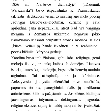
1856 m. „Varšuvos dienraštyje“ („Dziennik
Warszawski“) buvo išspausdintas K. Praniauskaitės
eilėraštis, dedikuotas vienai žymiausių ano meto poečių
Jadvygai Luščevskai-Deotimai, kuriame ji save
apibūdina gana nepatraukliai, atseit kad yra varginga
mergina iš Žemaitijos užkampio, negavusi jokio
išsilavinimo ir esanti prispausta tironės motinos. Iš šios
„klišės“ vėliau ją bandė išvaduoti, t. y. reabilituoti,
poetės bičiuliai, kūrybos gerbėjai.
Karolina buvo imli žinioms, gabi, labai religinga, gerai
mokėjo lietuvių ir lenkų kalbas. Ji domėjosi Lietuvos
istorija, tautosaka, mitologija, bręstančiu lietuvių tautiniu
atgimimu. Tai atsispindėjo ir jos kūriniuose.
Ankstyvosios jaunystės eilėraščiai buvo nuoširdūs,
paprastos formos, panegiriniai, dalis jų dedikuota
artimiesiems, kitiems pažįstamiems. Jos eilėms būdingas
jausmingumas, intymumas, dėkingumas, paguoda,
religinė ekstazė, sapnų ir maldų motyvai bei įvaizdžiai,