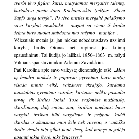
svarbi tėvo figūra, kuris, matydamas mergaitės talentą,
kartodavo poeto Jano Kochanovskio žodžius „Slavų
Sapfo auga tavyje“. Po tėvo mirties mergaitė palaikymo
savo kūrybai nesulaukė – augant su vieno iš brolių
šeima buvo nuolat stabdoma nuo rašymo „manijos
“.
Vėlesniais metais jai jau niekas nebedrausdavo užsiimti
kūryba, brolis Otonas net rūpinosi jos kūinių
spausdinimu. Tai liudija jo laiškai, 1856–1863 m. rašyti
Vilniaus spaustuvininkui Adomui Zavadskiui.
Pati Karolina apie savo vaikystę dienoraštyje rašė: „
Man
tų bendrų mokslų ir paprasto gyvenimo buvo maža;
visada mintis veikė, vaizduotė skrajojo, kurdama
nuostabius gyvenimo vaizdus, kuriuose neliko pasaulio
tur-tų, tik širdies lobiai. Tose svajonėse mažiausią,
skurdžiausią dalį ėmiau sau; širdžiai mieliausi buvo
vargšai, troškau būti vargdiene, ir nežinau, kodėl
skurdas ir skausmas man kėlė tiek žavesio, o vaikiška
širdis visada taip giliai jautė tiesą, kad manęs negalėjo
apgauti jokia išorė, joks žvilgesys
.“