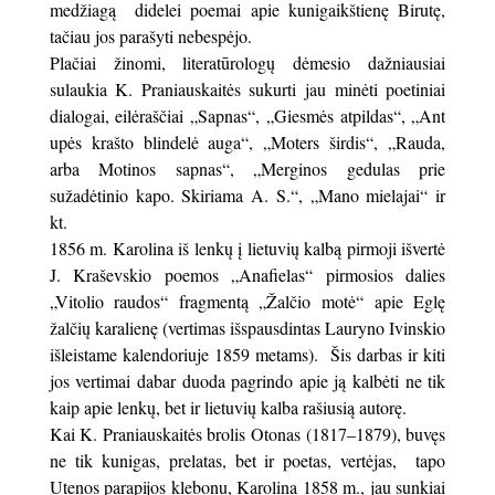
medžiagą didelei poemai apie kunigaikštienę Birutę,
tačiau jos parašyti nebespėjo.
Plačiai žinomi, literatūrologų dėmesio dažniausiai
sulaukia K. Praniauskaitės sukurti jau minėti poetiniai
dialogai, eilėraščiai „Sapnas“, „Giesmės atpildas“, „Ant
upės krašto blindelė auga“, „Moters širdis“, „Rauda,
arba Motinos sapnas“, „Merginos gedulas prie
sužadėtinio kapo. Skiriama A. S.“, „Mano mielajai“ ir
kt.
1856 m. Karolina iš lenkų į lietuvių kalbą pirmoji išvertė
J. Kraševskio poemos „Anafielas“ pirmosios dalies
„Vitolio raudos“ fragmentą „Žalčio motė“ apie Eglę
žalčių karalienę (vertimas išspausdintas Lauryno Ivinskio
išleistame kalendoriuje 1859 metams). Šis darbas ir kiti
jos vertimai dabar duoda pagrindo apie ją kalbėti ne tik
kaip apie lenkų, bet ir lietuvių kalba rašiusią autorę.
Kai K. Praniauskaitės brolis Otonas (1817–1879), buvęs
ne tik kunigas, prelatas, bet ir poetas, vertėjas, tapo
Utenos parapijos klebonu, Karolina 1858 m., jau sunkiai