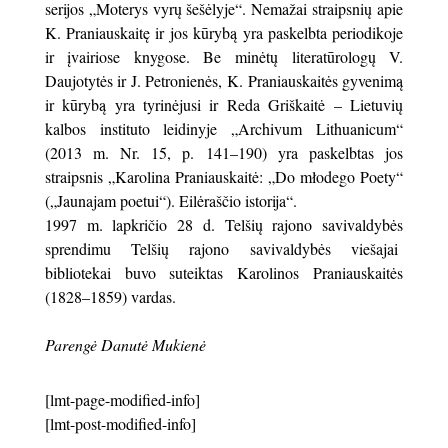
serijos „Moterys vyrų šešėlyje“. Nemažai straipsnių apie
K. Praniauskaitę ir jos kūrybą yra paskelbta periodikoje
ir įvairiose knygose. Be minėtų literatūrologų V.
Daujotytės ir J. Petronienės, K. Praniauskaitės gyvenimą
ir kūrybą yra tyrinėjusi ir Reda Griškaitė – Lietuvių
kalbos instituto leidinyje „Archivum Lithuanicum“
(2013 m. Nr. 15, p. 141–190) yra paskelbtas jos
straipsnis „Karolina Praniauskaitė: „Do młodego Poety“
(„Jaunajam poetui“). Eilėraščio istorija“.
1997 m. lapkričio 28 d. Telšių rajono savivaldybės
sprendimu Telšių rajono savivaldybės viešajai
bibliotekai buvo suteiktas Karolinos Praniauskaitės
(1828–1859) vardas.
Parengė Danutė Mukienė
[lmt-page-modified-info]
[lmt-post-modified-info]