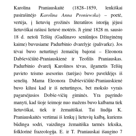
Karolina Praniauskaitė (1828–1859, lenkiškai
pasirašinėjo
Karolina Anna Proniewska
) – poetė,
vertėja, į lietuvių grožinės literatūros istoriją įėjusi
lietuviškai rašiusi lietuvė motėris. Ji gimė 1828 m. sausio
18 d. netoli Telšių (Gadūnavo seniūnijos Džiuginėnų
kaime) buvusiame Padurbinio dvarelyje (palivarke). Jos
tėvai buvo neturtingi žemaičių bajorai – Eleonora
Dabševičiūtė-Praniauskienė ir Teofilis Praniauskas.
Padurbinio dvarelį Karolinos tėvas, ilgametis Telšių
pavieto teismo asesorius (tarėjas) buvo paveldėjęs iš
senelių. Mama Eleonora Dabševičiūtė-Praniauskienė
buvo kilusi kad ir iš neturtingos, bet mokslo vyrais
pagarsėjusios Dobše-vičių giminės. Yra pagrindo
manyti, kad šioje šeimoje nuo mažens buvo kalbama tiek
lietuviškai, tiek ir žemaitiškai. Tai liudija K.
Praniauskaitės vertimai iš lenkų į lietuvių kalbą, kuriems
būdinga sodri, vaizdinga žemaitiška tarmės leksika,
folklorinė frazeologija. E. ir T. Praniauskai išaugino 7