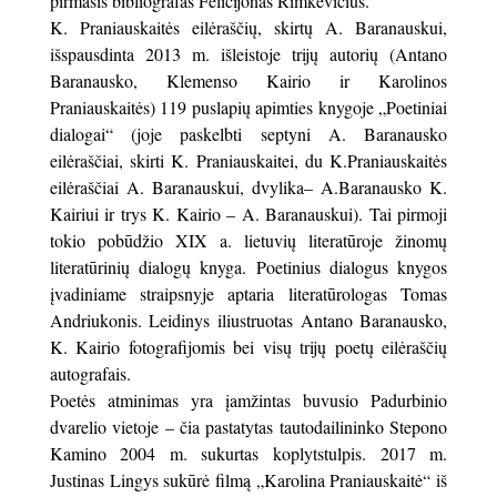
pirmasis bibliografas Felicijonas Rimkevičius.
K. Praniauskaitės eilėraščių, skirtų A. Baranauskui,
išspausdinta 2013 m. išleistoje trijų autorių (Antano
Baranausko, Klemenso Kairio ir Karolinos
Praniauskaitės) 119 puslapių apimties knygoje „Poetiniai
dialogai“ (joje paskelbti septyni A. Baranausko
eilėraščiai, skirti K. Praniauskaitei, du K.Praniauskaitės
eilėraščiai A. Baranauskui, dvylika– A.Baranausko K.
Kairiui ir trys K. Kairio – A. Baranauskui). Tai pirmoji
tokio pobūdžio XIX a. lietuvių literatūroje žinomų
literatūrinių dialogų knyga. Poetinius dialogus knygos
įvadiniame straipsnyje aptaria literatūrologas Tomas
Andriukonis. Leidinys iliustruotas Antano Baranausko,
K. Kairio fotografijomis bei visų trijų poetų eilėraščių
autografais.
Poetės atminimas yra įamžintas buvusio Padurbinio
dvarelio vietoje – čia pastatytas tautodailininko Stepono
Kamino 2004 m. sukurtas koplytstulpis. 2017 m.
Justinas Lingys sukūrė filmą „Karolina Praniauskaitė“ iš