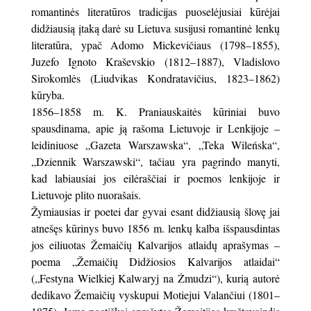
romantinės literatūros tradicijas puoselėjusiai kūrėjai
didžiausią įtaką darė su Lietuva susijusi romantinė lenkų
literatūra, ypač Adomo Mickevičiaus (1798–1855),
Juzefo Ignoto Kraševskio (1812–1887), Vladislovo
Sirokomlės (Liudvikas Kondratavičius, 1823–1862)
kūryba.
1856–1858 m. K. Praniauskaitės kūriniai buvo
spausdinama, apie ją rašoma Lietuvoje ir Lenkijoje –
leidiniuose „Gazeta Warszawska“, „Teka Wileńska“,
„Dziennik Warszawski“, tačiau yra pagrindo manyti,
kad labiausiai jos eilėraščiai ir poemos lenkijoje ir
Lietuvoje plito nuorašais.
Žymiausias ir poetei dar gyvai esant didžiausią šlovę jai
atnešęs kūrinys buvo 1856 m. lenkų kalba išspausdintas
jos eiliuotas Žemaičių Kalvarijos atlaidų aprašymas –
poema „Žemaičių Didžiosios Kalvarijos atlaidai“
(„Festyna Wielkiej Kalwaryj na Żmudzi“), kurią autorė
dedikavo Žemaičių vyskupui Motiejui Valančiui (1801–