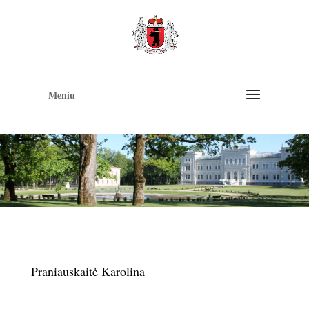
Op
too
Meniu
Praniauskaitė Karolina