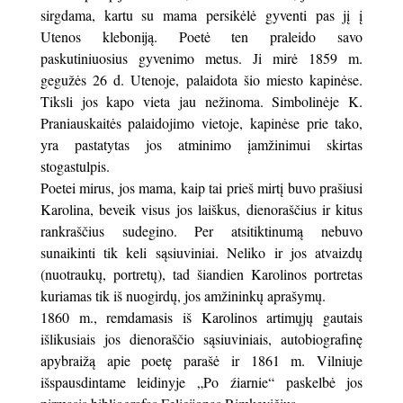
sirgdama, kartu su mama persikėlė gyventi pas jį į
Utenos kleboniją. Poetė ten praleido savo
paskutiniuosius gyvenimo metus. Ji mirė 1859 m.
gegužės 26 d. Utenoje, palaidota šio miesto kapinėse.
Tiksli jos kapo vieta jau nežinoma. Simbolinėje K.
Praniauskaitės palaidojimo vietoje, kapinėse prie tako,
yra pastatytas jos atminimo įamžinimui skirtas
stogastulpis.
Poetei mirus, jos mama, kaip tai prieš mirtį buvo prašiusi
Karolina, beveik visus jos laiškus, dienoraščius ir kitus
rankraščius sudegino. Per atsitiktinumą nebuvo
sunaikinti tik keli sąsiuviniai. Neliko ir jos atvaizdų
(nuotraukų, portretų), tad šiandien Karolinos portretas
kuriamas tik iš nuogirdų, jos amžininkų aprašymų.
1860 m., remdamasis iš Karolinos artimųjų gautais
išlikusiais jos dienoraščio sąsiuviniais, autobiografinę
apybraižą apie poetę parašė ir 1861 m. Vilniuje
išspausdintame leidinyje „Po źiarnie“ paskelbė jos