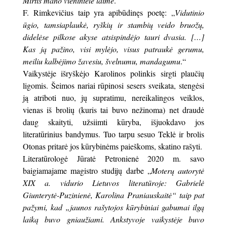
Mirtis mano vienintelė laimė
.“
F. Rimkevičius taip yra apibūdinęs poetę: „
Vidutinio
ūgio, tamsiaplaukė, ryškių ir stambių veido bruožų,
didelėse pilkose akyse atsispindėjo tauri dvasia. […]
Kas ją pažino, visi mylėjo, visus patraukė gerumu,
meiliu kalbėjimo žavesiu, švelnumu, mandagumu
.“
Vaikystėje išryškėjo Karolinos polinkis sirgti plaučių
ligomis. Šeimos nariai rūpinosi sesers sveikata, stengėsi
ją atriboti nuo, jų supratimu, nereikalingos veiklos,
vienas iš brolių (kuris tai buvo nežinoma) net draudė
daug skaityti, užsiimti kūryba, išjuokdavo jos
literatūrinius bandymus. Tuo tarpu sesuo Teklė ir brolis
Otonas pritarė jos kūrybinėms paieškoms, skatino rašyti.
Literatūrologė Jūratė Petronienė 2020 m. savo
baigiamajame magistro studijų darbe „
Moterų autorytė
XIX a. vidurio Lietuvos literatūroje: Gabrielė
Giunterytė-Puzinienė, Karolina Praniauskaitė“ taip pat
pažymi, kad „jaunos rašytojos kūrybiniai gabumai ilgą
laiką buvo gniaužiami. Ankstyvoje vaikystėje buvo