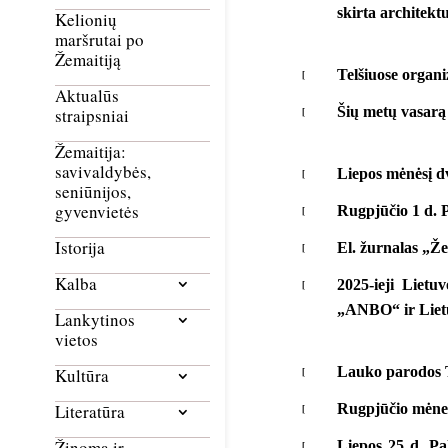
skirta architekt
Kelionių
maršrutai po
Žemaitiją
Telšiuose organi
Aktualūs
Šių metų vasarą
straipsniai
Žemaitija:
savivaldybės,
Liepos mėnėsį dv
seniūnijos,
gyvenvietės
Rugpjūčio 1 d. 
Istorija
El. žurnalas „Že
Kalba
2025-ieji Lietu
„ANBO“ ir Lietu
Lankytinos
vietos
Lauko parodos T
Kultūra
Rugpjūčio mėnes
Literatūra
Žinoma ir
Liepos 25 d. Pa