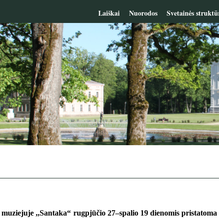
Laiškai
Nuorodos
Svetainės struktū
 muziejuje ,,Santaka“ rugpjūčio 27–spalio 19 dienomis pristat