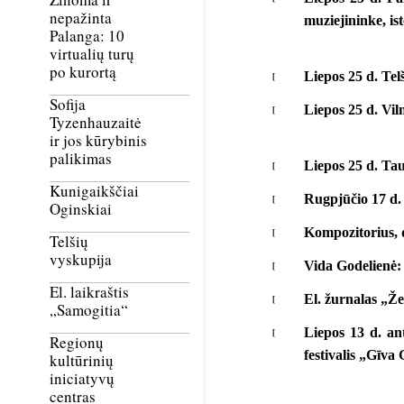
nepažinta
muziejininke, is
Palanga: 10
virtualių turų
po kurortą
Liepos 25 d. Tel
Sofija
Liepos 25 d. Vil
Tyzenhauzaitė
ir jos kūrybinis
palikimas
Liepos 25 d. Ta
Kunigaikščiai
Rugpjūčio 17 d.
Oginskiai
Kompozitorius, d
Telšių
vyskupija
Vida Godelienė:
El. laikraštis
El. žurnalas „Že
„Samogitia“
Liepos 13 d. ant
Regionų
festivalis „Gīva
kultūrinių
iniciatyvų
centras