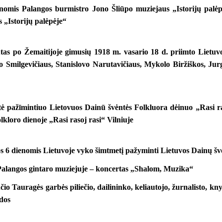
nomis Palangos burmistro Jono Šliūpo muziejaus „Istorijų palėp
 „Istorijų palėpėje“
tas po Žemaitijoje gimusių 1918 m. vasario 18 d. priimto Lietu
o Smilgevičiaus, Stanislovo Narutavičiaus, Mykolo Biržiškos, Jur
ė pažīmintiuo Lietovuos Dainū švėntės Folkluora dėinuo „Rasi ra
lkloro dienoje „Rasi rasoj rasi“ Vilniuje
os 6 dienomis Lietuvoje vyko šimtmetį pažyminti Lietuvos Dainų šv
Palangos gintaro muziejuje – koncertas „Shalom, Muzika“
io Tauragės garbės piliečio, dailininko, keliautojo, žurnalisto, kn
odos