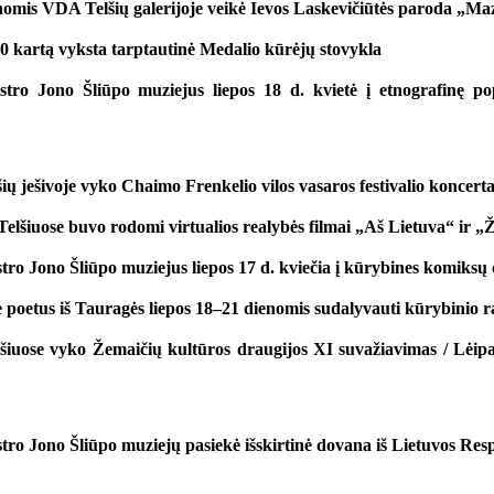
nomis VDA Telšių galerijoje veikė Ievos Laskevičiūtės paroda „Ma
40 kartą vyksta tarptautinė Medalio kūrėjų stovykla
stro Jono Šliūpo muziejus liepos 18 d. kvietė į etnografinę 
šių ješivoje vyko Chaimo Frenkelio vilos vasaros festivalio koncert
elšiuose buvo rodomi virtualios realybės filmai „Aš Lietuva“ ir „
ro Jono Šliūpo muziejus liepos 17 d. kviečia į kūrybines komiksų 
 poetus iš Tauragės liepos 18–21 dienomis sudalyvauti kūrybinio 
lšiuose vyko Žemaičių kultūros draugijos XI suvažiavimas / Lėipa
tro Jono Šliūpo muziejų pasiekė išskirtinė dovana iš Lietuvos Res