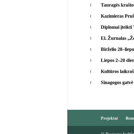
Tauragės krašto
Kazimieras Pruši
Diplomai įteikt
El. Žurnalas „Že
Birželio 28–liep
Liepos 2–20 die
Kultūros laikraš
Sinagogos gatvė 
Projektai
Rem
© Regionų kultūri