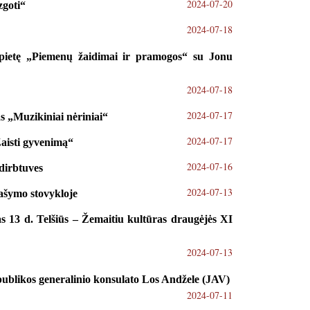
2024-07-20
zgoti“
2024-07-18
popietę „Piemenų žaidimai ir pramogos“ su Jonu
2024-07-18
2024-07-17
as „Muzikiniai nėriniai“
2024-07-17
Žaisti gyvenimą“
2024-07-16
dirbtuves
2024-07-13
rašymo stovykloje
s 13 d. Telšiūs – Žemaitiu kultūras draugėjės XI
2024-07-13
publikos generalinio konsulato Los Andžele (JAV)
2024-07-11