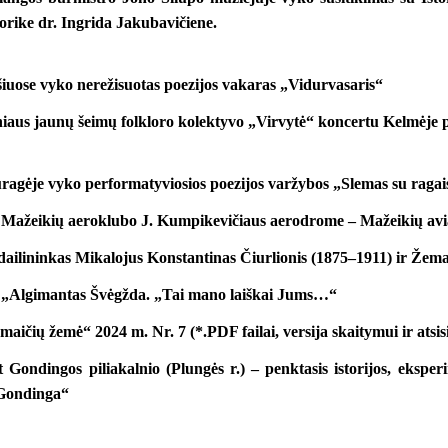
torike dr. Ingrida Jakubavičiene.
šiuose vyko nerežisuotas poezijos vakaras „Vidurvasaris“
niaus jaunų šeimų folkloro kolektyvo „Virvytė“ koncertu Kelmėje pra
uragėje vyko performatyviosios poezijos varžybos „Slemas su ragai
 Mažeikių aeroklubo J. Kumpikevičiaus aerodrome – Mažeikių avia
ailininkas Mikalojus Konstantinas Čiurlionis (1875–1911) ir Žema
 „Algimantas Švėgžda. „Tai mano laiškai Jums…“
maičių žemė“ 2024 m. Nr. 7 (*.PDF failai, versija skaitymui ir atsi
 Gondingos piliakalnio (Plungės r.) – penktasis istorijos, eksper
 Gondinga“