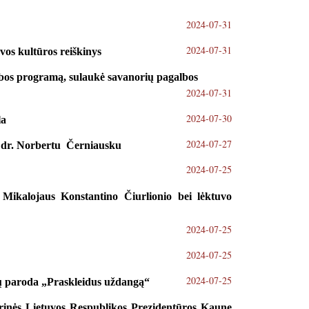
2024-07-31
2024-07-31
uvos kultūros reiškinys
ybos programą, sulaukė savanorių pagalbos
2024-07-31
2024-07-30
la
2024-07-27
ku dr. Norbertu Černiausku
2024-07-25
, Mikalojaus Konstantino Čiurlionio bei lėktuvo
2024-07-25
2024-07-25
2024-07-25
bų paroda „Praskleidus uždangą“
orinės Lietuvos Respublikos Prezidentūros Kaune