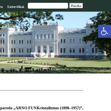
ra
Lietuviškai
Op
too
oma paroda „ARNO FUNKcionalizmas (1898–1957)”,