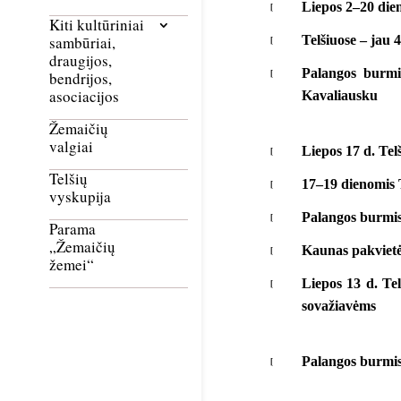
Liepos 2–20 die
Kiti kultūriniai
Telšiuose – jau 
sambūriai,
draugijos,
Palangos burmi
bendrijos,
asociacijos
Kavaliausku
Žemaičių
valgiai
Liepos 17 d. Tel
Telšių
17–19 dienomis T
vyskupija
Palangos burmist
Parama
„Žemaičių
Kaunas pakvietė
žemei“
Liepos 13 d. Te
sovažiavėms
Palangos burmis