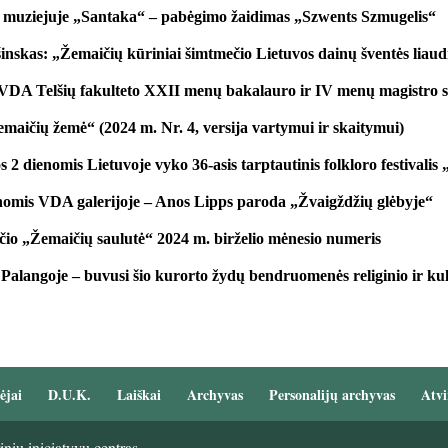
 muziejuje „Santaka“ – pabėgimo žaidimas „Szwents Szmugelis“
nskas: „Žemaičių kūriniai šimtmečio Lietuvos dainų šventės liaudi
i VDA Telšių fakulteto XXII menų bakalauro ir IV menų magistro s
maičių žemė“ (2024 m. Nr. 4, versija vartymui ir skaitymui)
os 2 dienomis Lietuvoje vyko 36-asis tarptautinis folkloro festivali
nomis VDA galerijoje – Anos Lipps paroda „Žvaigždžių glėbyje“
čio „Žemaičių saulutė“ 2024 m. birželio mėnesio numeris
Palangoje – buvusi šio kurorto žydų bendruomenės religinio ir kul
ėjai
D.U.K.
Laiškai
Archyvas
Personalijų archyvas
Atvi
nių iniciatyvų centras