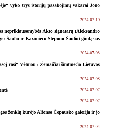
ėje“ vyko trys istorijų pasakojimų vakarai Jono
2024-07-10
vos nepriklausomybės Akto signatarų (Aleksandro
gio Šaulio ir Kazimiero Stepono Šaulio) gimtąsias
2024-07-08
soj rasi“ Vėlniou / Žemaičiai šimtmečio Lietuvos
2024-07-08
2024-07-07
entė
2024-07-07
ygos ženklų kūrėjo Alfonso Čepausko galerija ir jo
2024-07-04