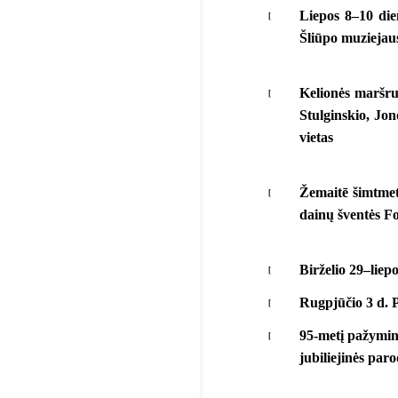
Liepos 8–10 die
Šliūpo muziejaus
Kelionės maršru
Stulginskio, Jon
vietas
Žemaitē šimtmet
dainų šventės Fo
Birželio 29–liep
Rugpjūčio 3 d. 
95-metį pažyminč
jubiliejinės par