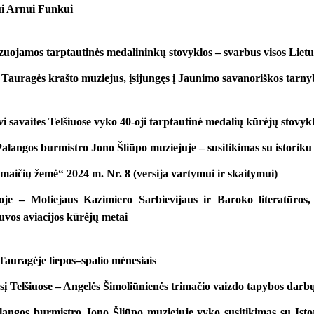
ui Arnui Funkui
zuojamos tarptautinės medalininkų stovyklos – svarbus visos Liet
 Tauragės krašto muziejus, įsijungęs į Jaunimo savanoriškos tarn
i savaites Telšiuose vyko 40-oji tarptautinė medalių kūrėjų stovyk
Palangos burmistro Jono Šliūpo muziejuje – susitikimas su istori
maičių žemė“ 2024 m. Nr. 8 (versija vartymui ir skaitymui)
voje – Motiejaus Kazimiero Sarbievijaus ir Baroko literatūros
vos aviacijos kūrėjų metai
auragėje liepos–spalio mėnesiais
į Telšiuose – Angelės Šimoliūnienės trimačio vaizdo tapybos dar
langos burmistro Jono Šliūpo muziejuje vyko susitikimas su Ist