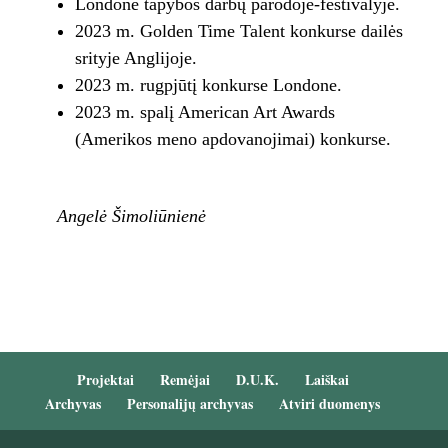
Londone tapybos darbų parodoje-festivalyje.
2023 m. Golden Time Talent konkurse dailės
srityje Anglijoje.
2023 m. rugpjūtį konkurse Londone.
2023 m. spalį American Art Awards
(Amerikos meno apdovanojimai) konkurse.
Angelė Šimoliūnienė
Projektai
Remėjai
D.U.K.
Laiškai
Archyvas
Personalijų archyvas
Atviri duomenys