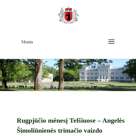
Op
too
Meniu
Rugpjūčio mėnesį Telšiuose – Angelės
Šimoliūnienės trimačio vaizdo