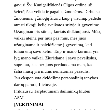
gavusi Šv. Kunigaikštienės Olgos ordiną už
švietėjišką veiklą ir pagalbą žmonėms. Dirbu su
žmonėmis, į žmogų žiūriu kaip į visumą, padedu
atrasti tikrąjį kelią sveikatos srityje ir gyvenime.
Užauginau tris sūnus, kuriais didžiuojuosi. Mūsų
vaikai ateina per mus pas mus, mes juos
užauginame ir paleidžiame į gyvenimą, kad
toliau eitų savo keliu. Taip ir mano kūriniai yra
lyg mano vaikai. Žiūrėdama į savo paveikslus,
supratau, kas per juos perduodama man, kad
šalia mūsų yra mums nematomas pasaulis.
Jau eksponuota dvidešimt personalinių tapybos
darbų parodų Lietuvoje.
Priklausau Tarptautiniam dailininkų klubui
ASM.
ĮVERTINIMAI