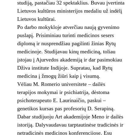
studiją, pastačiau 32 spektaklius. Buvau įvertinta
Lietuvos kultūros ministerijos medaliu už indėlį
Lietuvos kultūrai.
Po darbo mokykloje atverčiau naują gyvenimo
puslapį. Prisiminiau turinti medicinos sesers
diplomą ir nusprendžiau pagilinti žinias Rytų
medicinoje. Studijavau kinų mediciną, toliau
įstojau į Ajurvedos akademiją ir dar pasimokiau
Dživa institute Indijoje. Supratau, kad Rytų
medicina į žmogų žiūri kaip į visumą.
Vėliau M. Romerio universitete – dailės
terapijos mokymai ir psichiatrija, dėstoma
psichoterapeuto E. Laurinaičio, paskui –
genetikos kursas pas profesorių D. Serapiną.
Dabar studijuoju Art akademijoje Meno ir dailės
istoriją. Dalyvaudavau tarptautinėse tradicinės ir
netradicinės medicinos konferencijose. Esu