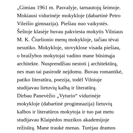
„Gimiau 1961 m. Pasvalyje, tarnautojų šeimoje.
Mokiausi vidurinėje mokykloje (dabartinė Petro
Vileišio gimnazija). Piešiau nuo vaikystės.
Šeštoje klasėje buvau pakviesta mokytis Vilniaus
M. K. Čiurlionio menų mokykloje, tačiau tėvai
nesutiko. Mokykloje, stovyklose visada piešiau,
o braižybos mokytojai vadino mane būsimąja
architekte. Nusprendžiau nestoti į architektūrą,
nes man tai pasirodė neįdomu. Buvau romantikė,
patiko literatūra, poezija, todėl Vilniuje
studijavau lietuvių kalbą ir literatūrą.
Dirbau Panevėžio „Vyturio“ vidurinėje
mokykloje (dabartinė progimnazija) lietuvių
kalbos ir literatūros mokytoja ir tuo pat metu
studijavau Klaipėdos muzikos akademijoje
režisūrą. Mane traukė menas. Turėjau dramos