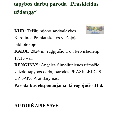
tapybos darbų paroda „Praskleidus
uždangą“
KUR:
Telšių rajono savivaldybės
Karolinos Praniauskaitės viešojoje
bibliotekoje
KADA:
2024 m. rugpjūčio 1 d., ketvirtadienį,
17.15 val.
RENGINYS:
Angelės Šimoliūnienės trimačio
vaizdo tapybos darbų parodos PRASKLEIDUS
UŽDANGĄ atidarymas.
Paroda bus eksponuojama iki rugpjūčio 31 d.
AUTORĖ APIE SAVE