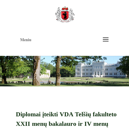
Op
too
Meniu
Diplomai įteikti VDA Telšių fakulteto
XXII menų bakalauro ir IV menų