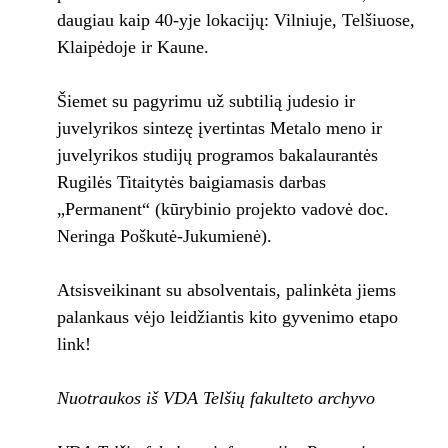
daugiau kaip 40-yje lokacijų: Vilniuje, Telšiuose,
Klaipėdoje ir Kaune.
Šiemet su pagyrimu už subtilią judesio ir
juvelyrikos sintezę įvertintas Metalo meno ir
juvelyrikos studijų programos bakalaurantės
Rugilės Titaitytės baigiamasis darbas
„Permanent“ (kūrybinio projekto vadovė doc.
Neringa Poškutė-Jukumienė).
Atsisveikinant su absolventais, palinkėta jiems
palankaus vėjo leidžiantis kito gyvenimo etapo
link!
Nuotraukos iš VDA Telšių fakulteto archyvo