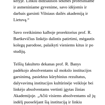
kelyje. Linkiu didžiausios sėkmės profesiniame
ir asmeniniame gyvenime, savo idėjomis ir
darbais garsinti Vilniaus dailės akademiją ir
Lietuvą.“
Savo sveikinimo kalboje prorektorius prof. R.
Bartkevičius linkėjo dalintis patirtimi, mėgautis
kolegų parodose, palaikyti vieniems kitus ir po
studijų.
Telšių fakulteto dekanas prof. R. Banys
padėkojo absolventams už mokslo institucijos
garsinimą, pasiektus kūrybinius rezultatus,
dalyvavimą institucijos kultūrinėje veikloje bei
linkėjo absolventams vertinti įgytas žinias
Akademijoje. „Ačiū visiems absolventams už jų
indėlį puoselėjant šią instituciją ir linkiu