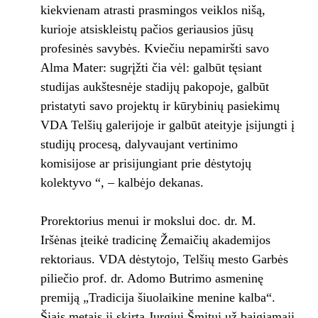
kiekvienam atrasti prasmingos veiklos nišą,
kurioje atsiskleistų pačios geriausios jūsų
profesinės savybės. Kviečiu nepamiršti savo
Alma Mater: sugrįžti čia vėl: galbūt tęsiant
studijas aukštesnėje stadijų pakopoje, galbūt
pristatyti savo projektų ir kūrybinių pasiekimų
VDA Telšių galerijoje ir galbūt ateityje įsijungti į
studijų procesą, dalyvaujant vertinimo
komisijose ar prisijungiant prie dėstytojų
kolektyvo “, – kalbėjo dekanas.
Prorektorius menui ir mokslui doc. dr. M.
Iršėnas įteikė tradicinę Žemaičių akademijos
rektoriaus. VDA dėstytojo, Telšių mesto Garbės
piliečio prof. dr. Adomo Butrimo asmeninę
premiją „Tradicija šiuolaikine menine kalba“.
Šiais metais ji skirta Jurgiui Šmitui už baigiamąjį