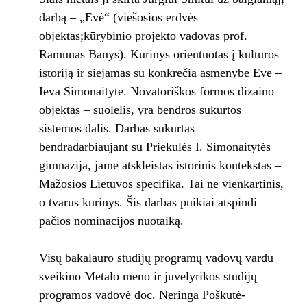
darbą – „Evė“ (viešosios erdvės
objektas;kūrybinio projekto vadovas prof.
Ramūnas Banys). Kūrinys orientuotas į kultūros
istoriją ir siejamas su konkrečia asmenybe Eve –
Ieva Simonaityte. Novatoriškos formos dizaino
objektas – suolelis, yra bendros sukurtos
sistemos dalis. Darbas sukurtas
bendradarbiaujant su Priekulės I. Simonaitytės
gimnazija, jame atskleistas istorinis kontekstas –
Mažosios Lietuvos specifika. Tai ne vienkartinis,
o tvarus kūrinys. Šis darbas puikiai atspindi
pačios nominacijos nuotaiką.
Visų bakalauro studijų programų vadovų vardu
sveikino Metalo meno ir juvelyrikos studijų
programos vadovė doc. Neringa Poškutė-