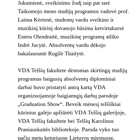
Jukumienė, sveikinimo žodį taip pat tarė
Taikomojo meno studijų programos vadovė prof.
Laima Kėrienė, studentų vardu sveikino ir
muzikinį kūrinį dovanojo būsima ketvirtakursė
Estera Olendraitė, muzikinę programą atliko
Indrė Jucytė. Absolventų vardu dėkojo
bakalaurantė Rugilė Titaitytė.
VDA Telšių fakultete dėstomas skirtingų studijų
programas baigusių absolventų diplominiai
darbai buvo pristatyti antrą kartą VDA
organizuojamoje baigiamųjų darbų parodoje
„Graduation Show“. Beveik mėnesį telšiškiai
kūrinius galėjo apžiūrėti VDA Telšių galerijoje,
VDA Telšių fakultete bei Telšių Karolinos
Praniauskaitės bibliotekoje. Paroda vyko tuo
pačiu metu keturiuose Lietuvos miestuose,