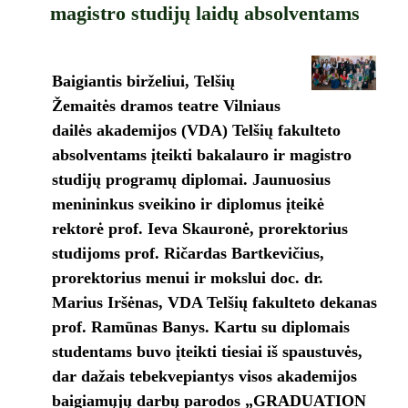
magistro studijų laidų absolventams
Baigiantis birželiui, Telšių
Žemaitės dramos teatre Vilniaus
dailės akademijos (VDA) Telšių fakulteto
absolventams įteikti bakalauro ir magistro
studijų programų diplomai. Jaunuosius
menininkus sveikino ir diplomus įteikė
rektorė prof. Ieva Skauronė, prorektorius
studijoms prof. Ričardas Bartkevičius,
prorektorius menui ir mokslui doc. dr.
Marius Iršėnas, VDA Telšių fakulteto dekanas
prof. Ramūnas Banys. Kartu su diplomais
studentams buvo įteikti tiesiai iš spaustuvės,
dar dažais tebekvepiantys visos akademijos
baigiamųjų darbų parodos „GRADUATION