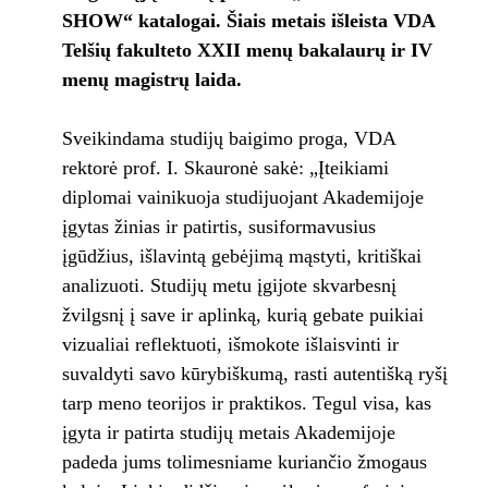
SHOW“ katalogai. Šiais metais išleista VDA
Telšių fakulteto XXII menų bakalaurų ir IV
menų magistrų laida.
Sveikindama studijų baigimo proga, VDA
rektorė prof. I. Skauronė sakė: „Įteikiami
diplomai vainikuoja studijuojant Akademijoje
įgytas žinias ir patirtis, susiformavusius
įgūdžius, išlavintą gebėjimą mąstyti, kritiškai
analizuoti. Studijų metu įgijote skvarbesnį
žvilgsnį į save ir aplinką, kurią gebate puikiai
vizualiai reflektuoti, išmokote išlaisvinti ir
suvaldyti savo kūrybiškumą, rasti autentišką ryšį
tarp meno teorijos ir praktikos. Tegul visa, kas
įgyta ir patirta studijų metais Akademijoje
padeda jums tolimesniame kuriančio žmogaus