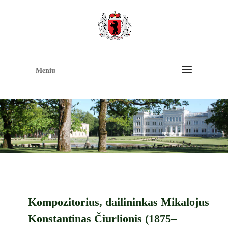
Op
too
Meniu
Kompozitorius, dailininkas Mikalojus
Konstantinas Čiurlionis (1875–