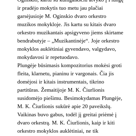
ir pradėjo mokytis tuo metu jau plačiai
garsėjusioje M. Oginskio dvaro orkestro
muzikos mokykloje. Jis kartu su kitais dvaro
orkestro muzikantais apsigyveno jiems skirtame
bendrabutyje – „Muzikantinėje“. Joje orkestro
mokyklos auklėtiniai gyvendavo, valgydavo,
mokydavosi ir repetuodavo.
Plungėje būsimasis kompozitorius mokėsi groti
fleita, klarnetu, pianinu ir vargonais. Čia jis
domėjosi ir kitais instrumentais, tikrino
partitūras. Žemaitijoje M. K. Čiurlionis
susidomėjo piešimu. Besimokydamas Plungėje,
M. K. Čiurlionis sukūrė apie 20 paveikslų.
Vaikinas buvo gabus, todėl jį greitai priėmė į
dvaro orkestrą. M. K. Čiurlionis, kaip ir kiti
orkestro mokyklos auklėtiniai, ne tik