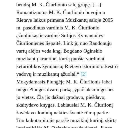
bendrą M. K. Čiurlionio salų grupę. […]
Romantizuotus M. K. Čiurlionio buvojimo
Rietave laikus primena Muzikantų saloje 2005
m. pasodintas vardinis M. K. Čiurlionio
ąžuoliukas ir vardinė Sofijos Kymantaitės-
Čiurlionienės liepaitė. Link jų nuo Raudonųjų
vartų alėjos veda kng. Bogdano Oginskio
muzikantų krantinė, kurią puošia vardiniai
keturiolikos žymiausių Rietavo istorinio orkestro
vadovų ir muzikantų ąžuolai.“
[2]
Mokydamasis Plungėje M. K. Čiurlionis labai
mėgo Plungės dvaro parką, ypač ūksmingesnes
jo vietas. Čia jis dažnai grodavo, piešdavo,
skaitydavo knygas. Labiausiai M. K. Čiurlionį
žavėdavo Joninių nakties šventė rūmų parke.
Tuo laikotarpiu jis parašė muzikinį kūrinį, skirtą