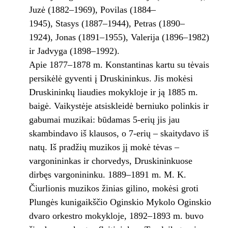
Juzė (1882–1969), Povilas (1884–
1945), Stasys (1887–1944), Petras (1890–
1924), Jonas (1891–1955), Valerija (1896–1982)
ir Jadvyga (1898–1992).
Apie 1877–1878 m. Konstantinas kartu su tėvais
persikėlė gyventi į Druskininkus. Jis mokėsi
Druskininkų liaudies mokykloje ir ją 1885 m.
baigė. Vaikystėje atsiskleidė berniuko polinkis ir
gabumai muzikai: būdamas 5-erių jis jau
skambindavo iš klausos, o 7-erių – skaitydavo iš
natų. Iš pradžių muzikos jį mokė tėvas –
vargonininkas ir chorvedys, Druskininkuose
dirbęs vargonininku. 1889–1891 m. M. K.
Čiurlionis muzikos žinias gilino, mokėsi groti
Plungės kunigaikščio Oginskio Mykolo Oginskio
dvaro orkestro mokykloje, 1892–1893 m. buvo