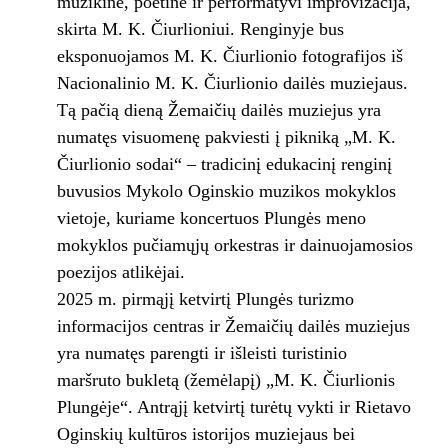
muzikinė, poetinė ir performatyvi improvizacija,
skirta M. K. Čiurlioniui. Renginyje bus
eksponuojamos M. K. Čiurlionio fotografijos iš
Nacionalinio M. K. Čiurlionio dailės muziejaus.
Tą pačią dieną Žemaičių dailės muziejus yra
numatęs visuomenę pakviesti į pikniką „M. K.
Čiurlionio sodai“ – tradicinį edukacinį renginį
buvusios Mykolo Oginskio muzikos mokyklos
vietoje, kuriame koncertuos Plungės meno
mokyklos pučiamųjų orkestras ir dainuojamosios
poezijos atlikėjai.
2025 m. pirmąjį ketvirtį Plungės turizmo
informacijos centras ir Žemaičių dailės muziejus
yra numatęs parengti ir išleisti turistinio
maršruto bukletą (žemėlapį) „M. K. Čiurlionis
Plungėje“. Antrąjį ketvirtį turėtų vykti ir Rietavo
Oginskių kultūros istorijos muziejaus bei