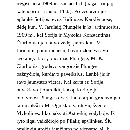
įregistruota 1909 m. sausio 1 d. (pagal naująjį
kalendorių – sausio 14 d.). Po vestuvių jie
aplankė Sofijos tėvus Kuliuose, Karklėnuose,
dėdę kun. V. Jarulaitį Plungėje ir kt. artimuosius.
1909 m., kai Sofija ir Mykolas Konstantinas
Čiurlioniai jau buvo vedę, jiems kun. V.
Jarulaitis porai mėnesių buvo užleidęs savo
svetainę. Tada, būdamas Plungėje, M. K.
Čiurlionis grodavo vargonais Plungės
bažnyčioje, kurdavo paveikslus. Lankė jis ir
savo jaunystės vietas. Kai kartu su Sofija
nuvažiavo į Astreikių lanką, kurioje jo
mokymosi Plungės dvare laikotarpiu grodavo per
kunigaikščio M. Oginskio varduvių šventę
Mykolines, liko nakvoti Astreikių sodyboje. Iš
ryto ilgai vaikščiojo po Pilalių apylinkes. Šių
apylinkių grožis įamžintas ne viename M. K.