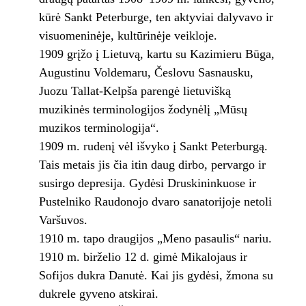
kūrė Sankt Peterburge, ten aktyviai dalyvavo ir
visuomeninėje, kultūrinėje veikloje.
1909 grįžo į Lietuvą, kartu su Kazimieru Būga,
Augustinu Voldemaru, Česlovu Sasnausku,
Juozu Tallat-Kelpša parengė lietuvišką
muzikinės terminologijos žodynėlį „Mūsų
muzikos terminologija“.
1909 m. rudenį vėl išvyko į Sankt Peterburgą.
Tais metais jis čia itin daug dirbo, pervargo ir
susirgo depresija. Gydėsi Druskininkuose ir
Pustelniko Raudonojo dvaro sanatorijoje netoli
Varšuvos.
1910 m. tapo draugijos „Meno pasaulis“ nariu.
1910 m. birželio 12 d. gimė Mikalojaus ir
Sofijos dukra Danutė. Kai jis gydėsi, žmona su
dukrele gyveno atskirai.