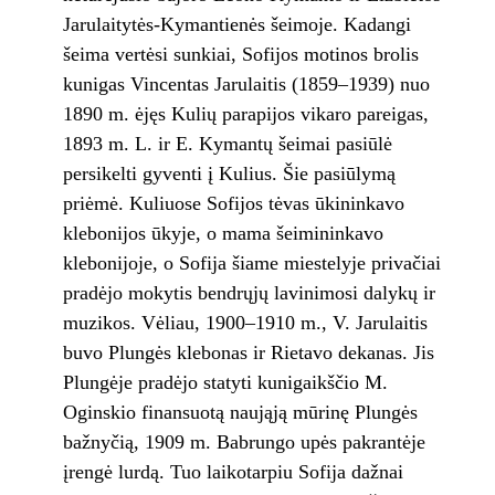
Jarulaitytės-Kymantienės šeimoje. Kadangi
šeima vertėsi sunkiai, Sofijos motinos brolis
kunigas Vincentas Jarulaitis (1859–1939) nuo
1890 m. ėjęs Kulių parapijos vikaro pareigas,
1893 m. L. ir E. Kymantų šeimai pasiūlė
persikelti gyventi į Kulius. Šie pasiūlymą
priėmė. Kuliuose Sofijos tėvas ūkininkavo
klebonijos ūkyje, o mama šeimininkavo
klebonijoje, o Sofija šiame miestelyje privačiai
pradėjo mokytis bendrųjų lavinimosi dalykų ir
muzikos. Vėliau, 1900–1910 m., V. Jarulaitis
buvo Plungės klebonas ir Rietavo dekanas. Jis
Plungėje pradėjo statyti kunigaikščio M.
Oginskio finansuotą naująją mūrinę Plungės
bažnyčią, 1909 m. Babrungo upės pakrantėje
įrengė lurdą. Tuo laikotarpiu Sofija dažnai