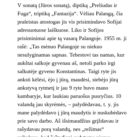
V sonatą (Jūros sonatą), diptiką „Preliudas ir
Fuga“, triptiką „Fantazija“. Vėliau Palangą, čia
praleistas atostogas jis vis prisimindavo Sofijai
adresuotuose laiškuose. Liko ir Sofijos
prisiminimai apie tą vasarą Palangoje. 1955 m. ji
rašė: „Tas mėnuo Palangoje su niekuo
nesulyginamas sapnas. Tebestovi tas namas, kur
aukštai salkoje gyvenau aš, netoli parko irgi
salkutėje gyveno Konstantinas. Taigi ryte jis
anksti kėlėsi, ėjo į jūrą, maudėsi, stebėjo jūrą
ankstyvą rytmetį ir jau 9 ryte buvo mano
kambaryje, kur laukiau paruošus pusryčius. 10
valandą jau skyrėmės, – palydėdavau, t. y. jis
mane palydėdavo į jūrą maudytis ir nuskubėdavo
prie savo darbo. Aš išsimaudžius grįždavau ir
rašydavau porą valandų, nes „režimas“