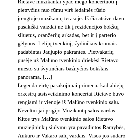
Rietave muzikantai ypač mėgo koncertuoti į
pietryčius nuo rūmų virš ledainės rūsio
įrengtoje muzikantų terasoje. Iš čia atsiverdavo
pasakiški vaizdai ne tik į rezidencijos bokštų
siluetus, oranžerijų arkadas, bet ir į parterio
gėlynus, Lelijų tvenkinį, žydinčiais krūmais
padabintas Jaujupio pakrantes. Pietvakarių
pusėje už Malūno tvenkinio driekėsi Rietavo
miesto su švytinčiais bažnyčios bokštais
panorama. […]
Legenda virtę pasakojimai primena, kad abiejų
orkestrų atsisveikinimo koncertai Rietave buvo
rengiami ir vienoje iš Malūno tvenkinio salų.
Neveltui jai prigijo Muzikantų salos vardas.
Kitos trys Malūno tvenkinio salos Rietavo
muziejininkų siūlymu yra pavadintos Ramybės,
Aukuro ir Vakaro salų vardais. Visos jos sudaro