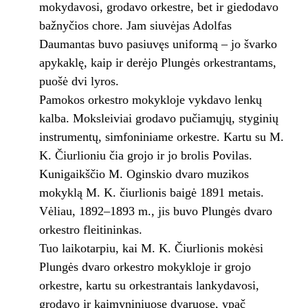
mokydavosi, grodavo orkestre, bet ir giedodavo
bažnyčios chore. Jam siuvėjas Adolfas
Daumantas buvo pasiuvęs uniformą – jo švarko
apykaklę, kaip ir derėjo Plungės orkestrantams,
puošė dvi lyros.
Pamokos orkestro mokykloje vykdavo lenkų
kalba. Moksleiviai grodavo pučiamųjų, styginių
instrumentų, simfoniniame orkestre. Kartu su M.
K. Čiurlioniu čia grojo ir jo brolis Povilas.
Kunigaikščio M. Oginskio dvaro muzikos
mokyklą M. K. čiurlionis baigė 1891 metais.
Vėliau, 1892–1893 m., jis buvo Plungės dvaro
orkestro fleitininkas.
Tuo laikotarpiu, kai M. K. Čiurlionis mokėsi
Plungės dvaro orkestro mokykloje ir grojo
orkestre, kartu su orkestrantais lankydavosi,
grodavo ir kaimyniniuose dvaruose, ypač