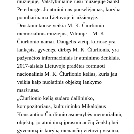
muziejuje, Valstybiniame rusų muziejuje Sankt
Peterburge. Jo atminimas puoselėjamas, kūryba
populiarinama Lietuvoje ir užsienyje.
Druskininkuose veikia M. K. Čiurlionio
memorialinis muziejus, Vilniuje – M. K.
Čiurlionio namai. Daugelis vietų, kuriose yra
lankęsis, gyvenęs, dirbęs M. K. Čiurlionis, yra
pažymėtos informaciniais ir atminimo ženklais.
2017-aisiais Lietuvoje pradėtas formuoti
nacionalinis M. K. Čiurlionio kelias, kuris jau
veikia kaip nuolatinis objektų lankymo
maršrutas.
„Čiurlionio kelią sudaro dailininko,
kompozitoriaus, kultūrininko Mikalojaus
Konstantino Čiurlionio asmenybės memorialinių
objektų, jo atminimą įprasminančių ženklų bei
gyvenimą ir kūrybą menančių vietovių visuma,