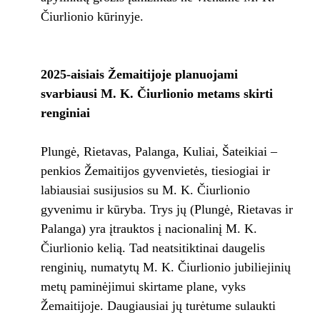
Čiurlionio kūrinyje.
2025-aisiais Žemaitijoje planuojami
svarbiausi M. K. Čiurlionio metams skirti
renginiai
Plungė, Rietavas, Palanga, Kuliai, Šateikiai –
penkios Žemaitijos gyvenvietės, tiesiogiai ir
labiausiai susijusios su M. K. Čiurlionio
gyvenimu ir kūryba. Trys jų (Plungė, Rietavas ir
Palanga) yra įtrauktos į nacionalinį M. K.
Čiurlionio kelią. Tad neatsitiktinai daugelis
renginių, numatytų M. K. Čiurlionio jubiliejinių
metų paminėjimui skirtame plane, vyks
Žemaitijoje. Daugiausiai jų turėtume sulaukti