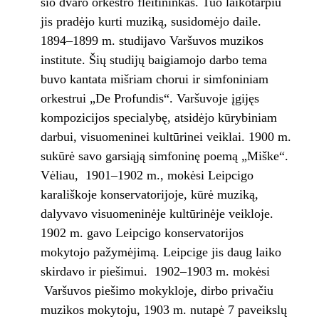
šio dvaro orkestro fleitininkas. Tuo laikotarpiu
jis pradėjo kurti muziką, susidomėjo daile.
1894–1899 m. studijavo Varšuvos muzikos
institute. Šių studijų baigiamojo darbo tema
buvo kantata mišriam chorui ir simfoniniam
orkestrui „De Profundis“. Varšuvoje įgijęs
kompozicijos specialybę, atsidėjo kūrybiniam
darbui, visuomeninei kultūrinei veiklai. 1900 m.
sukūrė savo garsiąją simfoninę poemą „Miške“.
Vėliau, 1901–1902 m., mokėsi Leipcigo
karališkoje konservatorijoje, kūrė muziką,
dalyvavo visuomeninėje kultūrinėje veikloje.
1902 m. gavo Leipcigo konservatorijos
mokytojo pažymėjimą. Leipcige jis daug laiko
skirdavo ir piešimui. 1902–1903 m. mokėsi
Varšuvos piešimo mokykloje, dirbo privačiu
muzikos mokytoju, 1903 m. nutapė 7 paveikslų