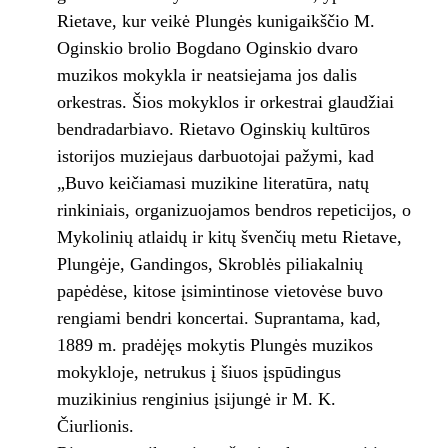
Rietave, kur veikė Plungės kunigaikščio M.
Oginskio brolio Bogdano Oginskio dvaro
muzikos mokykla ir neatsiejama jos dalis
orkestras. Šios mokyklos ir orkestrai glaudžiai
bendradarbiavo. Rietavo Oginskių kultūros
istorijos muziejaus darbuotojai pažymi, kad
„Buvo keičiamasi muzikine literatūra, natų
rinkiniais, organizuojamos bendros repeticijos, o
Mykolinių atlaidų ir kitų švenčių metu Rietave,
Plungėje, Gandingos, Skroblės piliakalnių
papėdėse, kitose įsimintinose vietovėse buvo
rengiami bendri koncertai. Suprantama, kad,
1889 m. pradėjęs mokytis Plungės muzikos
mokykloje, netrukus į šiuos įspūdingus
muzikinius renginius įsijungė ir M. K.
Čiurlionis.