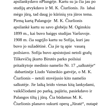
apsilankydavo nPlungėje. Kartu su ja čia jau po
studijų atvykdavo ir M. K. Čiurlionis. Jis labai
mėgo jūrą, tad daug jo kūrinių yra jūros tema.
Pirmą kartą Palangoje M. K. Čiurlionis
apsilankė kartu su savo globėju M. Oginskiu
1899 m., kai buvo baigęs studijas Varšuvoje.
1908 m. čia sugrįžo kartu su Sofija, kuri jau
buvo jo sužadėtinė. Čia jie tą apie vasarą
poilsiavo. Sofija buvo apsistojusi netoli grafų
Tiškevičių įkurto Birutės parko poilsiui
pritaikytoje medinio namelio Nr. 17 „salkutėje“
dabartinėje Liudo Vaineikio gatvėje, o M. K.
Čiurlionis – netoli stovėjusio kito namelio
salkutėje. Jie laiką leido vienas kitą lankydami,
vaikščiodami po parką, pajūriu, pasiekdavo ir
Palangos tiltą į jūrą. Čia būdamas M. K.
Čiurlionis planavo sukurti operą „Jūratė“, nutapė