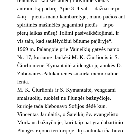
reikalavo, kad šeštadienį rodytume vienas
antram, ką padarę. Apie 3–4 val. – dažnai ir po
4-ių – pietūs mano kambarėlyje, mano pačios ant
spiritinės mašinėlės pagaminti pietūs – ir po
pietų laikas mūsų! Tolimi pasivaikščiojimai, ir
vis taip, kad saulėlydžiui būtume pajūryje“.
1969 m. Palangoje prie Vaineikių gatvės namo
Nr. 17, kuriame lankėsi M. K. Čiurlionis ir S.
Čiurlionienė-Kymantaitė atidengta jų anūkės D.
Zubovaitės-Palukaitienės sukurta memorialinė
lenta.
M. K. Čiurlionis ir S. Kymantaitė, vengdami
smalsuolių, tuokėsi ne Plungės bažnyčioje,
kurioje tada klebonavo Sofijos dėdė kun.
Vincentas Jarulaitis, o Šateikių šv. evangelisto
Morkaus bažnyčioje, kuri taip pat yra dabartinio
Plungės rajono teritorijoje. Jų santuoka čia buvo