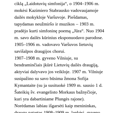
ciklą „Laidotuvių simfonija“, o 1904–1906 m.
mokėsi Kazimiero Stabrausko vadovaujamoje
dailės mokykloje Varšuvoje. Piešdamas,
tapydamas neužmiršo ir muzikos – 1903 m.
pradėjo kurti simfoninę poemą „Jūra“. Nuo 1904
m. savo dailės kūrinius eksponuodavo parodose.
1905–1906 m. vadovavo Varšuvos lietuvių
savišalpos draugijos chorui.
1907–1908 m. gyveno Vilniuje, su
bendraminčiais įkūrė Lietuvių dailės draugiją,
aktyviai dalyvavo jos veikloje. 1907 m. Vilniuje
susipažino su savo būsima žmona Sofija
Kymantaite (su ja susituokė 1909 m. sausio 1 d.
Šateikių šv. evangelisto Morkaus bažnyčioje,
kuri yra dabartiniame Plungės rajone).
Norėdamas labiau išgarsėti kaip menininkas,
draugų patartas 1908–1909 m. lankėsi, gyveno,