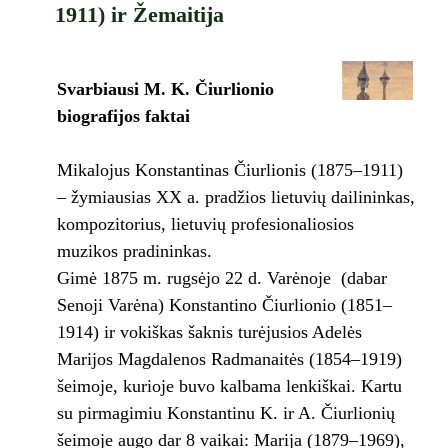
1911) ir Žemaitija
Svarbiausi M. K. Čiurlionio
biografijos faktai
Mikalojus Konstantinas Čiurlionis (1875–1911)
– žymiausias XX a. pradžios lietuvių dailininkas,
kompozitorius, lietuvių profesionaliosios
muzikos pradininkas.
Gimė 1875 m. rugsėjo 22 d. Varėnoje (dabar
Senoji Varėna) Konstantino Čiurlionio (1851–
1914) ir vokiškas šaknis turėjusios Adelės
Marijos Magdalenos Radmanaitės (1854–1919)
šeimoje, kurioje buvo kalbama lenkiškai. Kartu
su pirmagimiu Konstantinu K. ir A. Čiurlionių
šeimoje augo dar 8 vaikai: Marija (1879–1969),