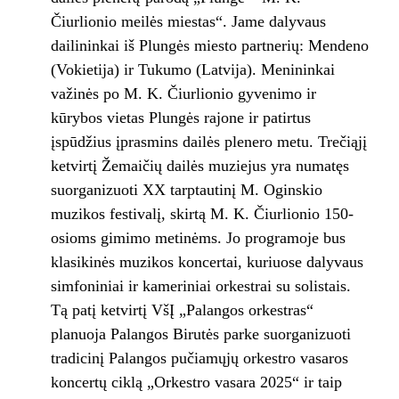
Čiurlionio meilės miestas“. Jame dalyvaus
dailininkai iš Plungės miesto partnerių: Mendeno
(Vokietija) ir Tukumo (Latvija). Menininkai
važinės po M. K. Čiurlionio gyvenimo ir
kūrybos vietas Plungės rajone ir patirtus
įspūdžius įprasmins dailės plenero metu. Trečiąjį
ketvirtį Žemaičių dailės muziejus yra numatęs
suorganizuoti XX tarptautinį M. Oginskio
muzikos festivalį, skirtą M. K. Čiurlionio 150-
osioms gimimo metinėms. Jo programoje bus
klasikinės muzikos koncertai, kuriuose dalyvaus
simfoniniai ir kameriniai orkestrai su solistais.
Tą patį ketvirtį VšĮ „Palangos orkestras“
planuoja Palangos Birutės parke suorganizuoti
tradicinį Palangos pučiamųjų orkestro vasaros
koncertų ciklą „Orkestro vasara 2025“ ir taip