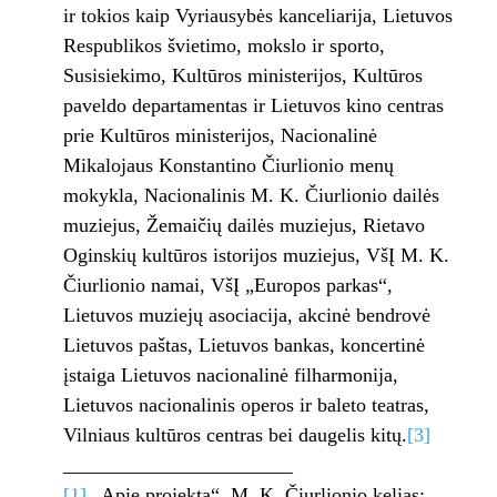
ir tokios kaip Vyriausybės kanceliarija, Lietuvos
Respublikos švietimo, mokslo ir sporto,
Susisiekimo, Kultūros ministerijos, Kultūros
paveldo departamentas ir Lietuvos kino centras
prie Kultūros ministerijos, Nacionalinė
Mikalojaus Konstantino Čiurlionio menų
mokykla, Nacionalinis M. K. Čiurlionio dailės
muziejus, Žemaičių dailės muziejus, Rietavo
Oginskių kultūros istorijos muziejus, VšĮ M. K.
Čiurlionio namai, VšĮ „Europos parkas“,
Lietuvos muziejų asociacija, akcinė bendrovė
Lietuvos paštas, Lietuvos bankas, koncertinė
įstaiga Lietuvos nacionalinė filharmonija,
Lietuvos nacionalinis operos ir baleto teatras,
Vilniaus kultūros centras bei daugelis kitų.
[3]
_______________________
[1]
„Apie projektą“, M. K. Čiurlionio kelias: