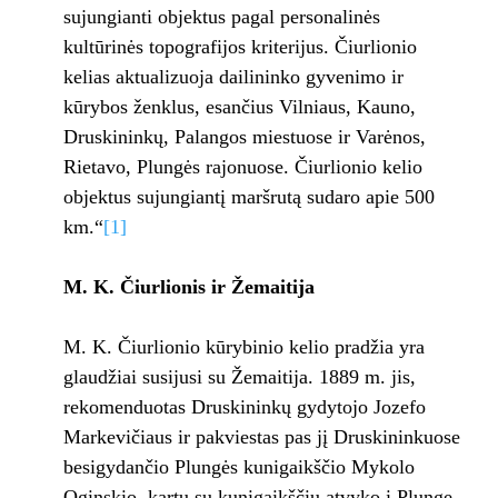
sujungianti objektus pagal personalinės
kultūrinės topografijos kriterijus. Čiurlionio
kelias aktualizuoja dailininko gyvenimo ir
kūrybos ženklus, esančius Vilniaus, Kauno,
Druskininkų, Palangos miestuose ir Varėnos,
Rietavo, Plungės rajonuose. Čiurlionio kelio
objektus sujungiantį maršrutą sudaro apie 500
km.“
[1]
M. K. Čiurlionis ir Žemaitija
M. K. Čiurlionio kūrybinio kelio pradžia yra
glaudžiai susijusi su Žemaitija. 1889 m. jis,
rekomenduotas Druskininkų gydytojo Jozefo
Markevičiaus ir pakviestas pas jį Druskininkuose
besigydančio Plungės kunigaikščio Mykolo
Oginskio, kartu su kunigaikščiu atvyko į Plungę