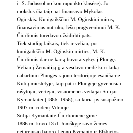
ir S. Jadassohno kontrapunkto klasėse). Jo
mokslus čia taip pat finansavo Mykolas
Oginskis. Kunigaikščiui M. Oginskiui mirus,
finansavimas nutrūko, lėšų pragyvenimui M. K.
Čiurlionis turėdavo užsidirbti pats.
Tiek studijų laikais, tiek ir vėliau, po
kunigaikščio M. Oginskio mirties, M. K.
Čiurlionis dar ne kartą buvo atvykęs į Plungę.
Vėliau į Žemaitiją jį atvesdavo meilė kurį laiką
dabartinio Plungės rajono teritorijoje esančiame
Kulių miestelyje, taip pat ir Plungėje gyvenusiai
rašytojai, vertėjai, visuomenės veikėjai Sofijai
Kymantaitei (1886–1958), su kuria jis susipažino
1907 m. rudenį Vilniuje.
Sofija Kymantaitė-Čiurlionienė gimė
1886 m. kovo 13 d. Joniškyje savo žemės
neturėjusio bajoro Leono Kymanto ir Elžbietos