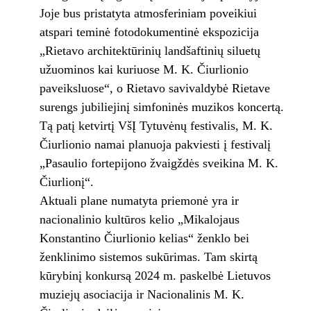
Joje bus pristatyta atmosferiniam poveikiui
atspari teminė fotodokumentinė ekspozicija
„Rietavo architektūrinių landšaftinių siluetų
užuominos kai kuriuose M. K. Čiurlionio
paveiksluose“, o Rietavo savivaldybė Rietave
surengs jubiliejinį simfoninės muzikos koncertą.
Tą patį ketvirtį VšĮ Tytuvėnų festivalis, M. K.
Čiurlionio namai planuoja pakviesti į festivalį
„Pasaulio fortepijono žvaigždės sveikina M. K.
Čiurlionį“.
Aktuali plane numatyta priemonė yra ir
nacionalinio kultūros kelio „Mikalojaus
Konstantino Čiurlionio kelias“ ženklo bei
ženklinimo sistemos sukūrimas. Tam skirtą
kūrybinį konkursą 2024 m. paskelbė Lietuvos
muziejų asociacija ir Nacionalinis M. K.