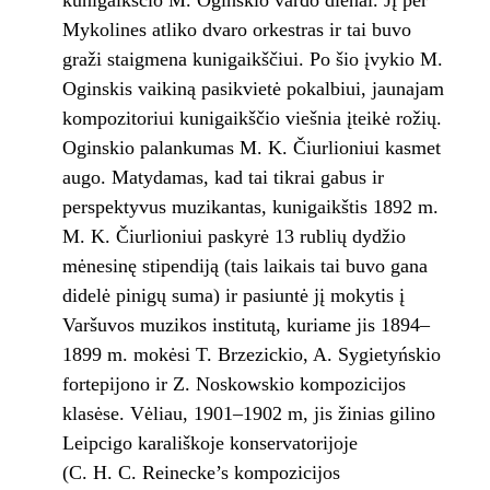
kunigaikščio M. Oginskio vardo dienai. Jį per
Mykolines atliko dvaro orkestras ir tai buvo
graži staigmena kunigaikščiui. Po šio įvykio M.
Oginskis vaikiną pasikvietė pokalbiui, jaunajam
kompozitoriui kunigaikščio viešnia įteikė rožių.
Oginskio palankumas M. K. Čiurlioniui kasmet
augo. Matydamas, kad tai tikrai gabus ir
perspektyvus muzikantas, kunigaikštis 1892 m.
M. K. Čiurlioniui paskyrė 13 rublių dydžio
mėnesinę stipendiją (tais laikais tai buvo gana
didelė pinigų suma) ir pasiuntė jį mokytis į
Varšuvos muzikos institutą, kuriame jis 1894–
1899 m. mokėsi T. Brzezickio, A. Sygietyńskio
fortepijono ir Z. Noskowskio kompozicijos
klasėse. Vėliau, 1901–1902 m, jis žinias gilino
Leipcigo karališkoje konservatorijoje
(C. H. C. Reinecke’s kompozicijos