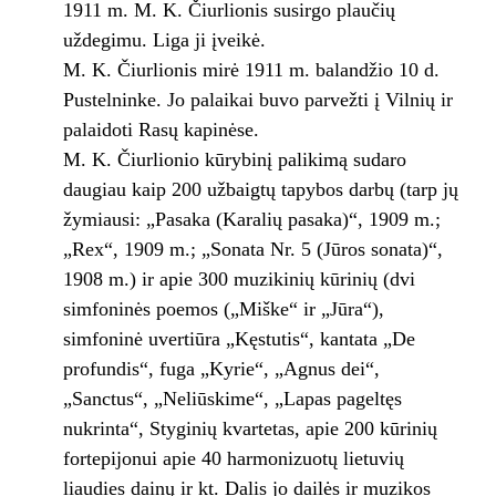
1911 m. M. K. Čiurlionis susirgo plaučių
uždegimu. Liga ji įveikė.
M. K. Čiurlionis mirė 1911 m. balandžio 10 d.
Pustelninke. Jo palaikai buvo parvežti į Vilnių ir
palaidoti Rasų kapinėse.
M. K. Čiurlionio kūrybinį palikimą sudaro
daugiau kaip 200 užbaigtų tapybos darbų (tarp jų
žymiausi: „Pasaka (Karalių pasaka)“, 1909 m.;
„Rex“, 1909 m.; „Sonata Nr. 5 (Jūros sonata)“,
1908 m.) ir apie 300 muzikinių kūrinių (dvi
simfoninės poemos („Miške“ ir „Jūra“),
simfoninė uvertiūra „Kęstutis“, kantata „De
profundis“, fuga „Kyrie“, „Agnus dei“,
„Sanctus“, „Neliūskime“, „Lapas pageltęs
nukrinta“, Styginių kvartetas, apie 200 kūrinių
fortepijonui apie 40 harmonizuotų lietuvių
liaudies dainų ir kt. Dalis jo dailės ir muzikos