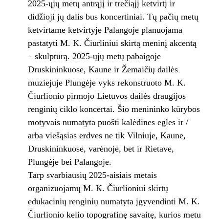
2025-ųjų metų antrąjį ir trečiąjį ketvirtį ir
didžioji jų dalis bus koncertiniai. Tų pačių metų
ketvirtame ketvirtyje Palangoje planuojama
pastatyti M. K. Čiurliniui skirtą meninį akcentą
– skulptūrą. 2025-ųjų metų pabaigoje
Druskininkuose, Kaune ir Žemaičių dailės
muziejuje Plungėje vyks rekonstruoto M. K.
Čiurlionio pirmojo Lietuvos dailės draugijos
renginių ciklo koncertai. Šio menininko kūrybos
motyvais numatyta puošti kalėdines egles ir /
arba viešąsias erdves ne tik Vilniuje, Kaune,
Druskininkuose, varėnoje, bet ir Rietave,
Plungėje bei Palangoje.
Tarp svarbiausių 2025-aisiais metais
organizuojamų M. K. Čiurlioniui skirtų
edukacinių renginių numatyta įgyvendinti M. K.
Čiurlionio kelio topografinę savaitę, kurios metu