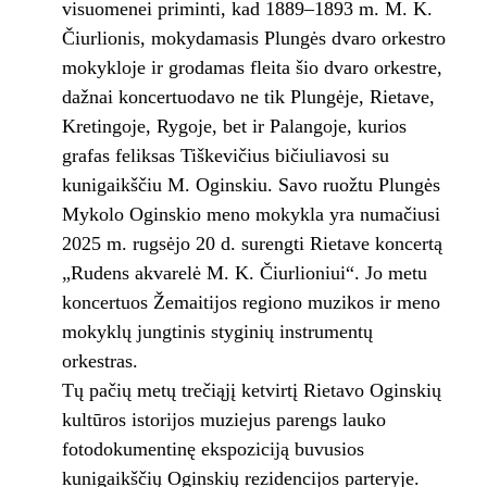
visuomenei priminti, kad 1889–1893 m. M. K.
Čiurlionis, mokydamasis Plungės dvaro orkestro
mokykloje ir grodamas fleita šio dvaro orkestre,
dažnai koncertuodavo ne tik Plungėje, Rietave,
Kretingoje, Rygoje, bet ir Palangoje, kurios
grafas feliksas Tiškevičius bičiuliavosi su
kunigaikščiu M. Oginskiu. Savo ruožtu Plungės
Mykolo Oginskio meno mokykla yra numačiusi
2025 m. rugsėjo 20 d. surengti Rietave koncertą
„Rudens akvarelė M. K. Čiurlioniui“. Jo metu
koncertuos Žemaitijos regiono muzikos ir meno
mokyklų jungtinis styginių instrumentų
orkestras.
Tų pačių metų trečiąjį ketvirtį Rietavo Oginskių
kultūros istorijos muziejus parengs lauko
fotodokumentinę ekspoziciją buvusios
kunigaikščių Oginskių rezidencijos parteryje.