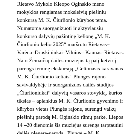
Rietavo Mykolo Kleopo Oginskio meno
mokyklos rengiamas moksleivių piešinių
konkursą M. K. Čiurlionio kūrybos tema.
Numatoma suorganizuoti ir aktyviausių
konkurso dalyvių pažintinę kelionę „M. K.
Čiurlionio kelio 2025“ maršrutu Rietavas–
Varėna–Druskininkai–Vilnius– Kaunas–Rietavas.
Na o Žemaičių dailės muziejus tą patį ketvirtį
parengs teminę ekskursiją „Geltonasis karavanas
M. K. Čiurlionio keliais“ Plungės rajono
savivaldybėje ir suorganizuos dailės studijos
„Čiurlioniukai“ dalyvių vasaros stovyklą, kurios
tikslas – aplankius M. K. Čiurlionio gyvenimo ir
kūrybos vietas Plungės rajone, surengti vaikų
piešinių parodą M. Oginskio rūmų parke. Liepos
14 –20 dienomis šis muziejus surengs tarptautinį
dailės plenerą-parodą „Plungė – M. K.