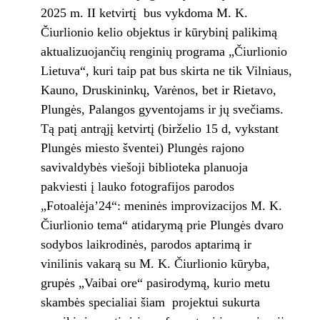
2025 m. II ketvirtį bus vykdoma M. K.
Čiurlionio kelio objektus ir kūrybinį palikimą
aktualizuojančių renginių programa „Čiurlionio
Lietuva“, kuri taip pat bus skirta ne tik Vilniaus,
Kauno, Druskininkų, Varėnos, bet ir Rietavo,
Plungės, Palangos gyventojams ir jų svečiams.
Tą patį antrąjį ketvirtį (birželio 15 d, vykstant
Plungės miesto šventei) Plungės rajono
savivaldybės viešoji biblioteka planuoja
pakviesti į lauko fotografijos parodos
„Fotoalėja’24“: meninės improvizacijos M. K.
Čiurlionio tema“ atidarymą prie Plungės dvaro
sodybos laikrodinės, parodos aptarimą ir
vinilinis vakarą su M. K. Čiurlionio kūryba,
grupės „Vaibai ore“ pasirodymą, kurio metu
skambės specialiai šiam projektui sukurta