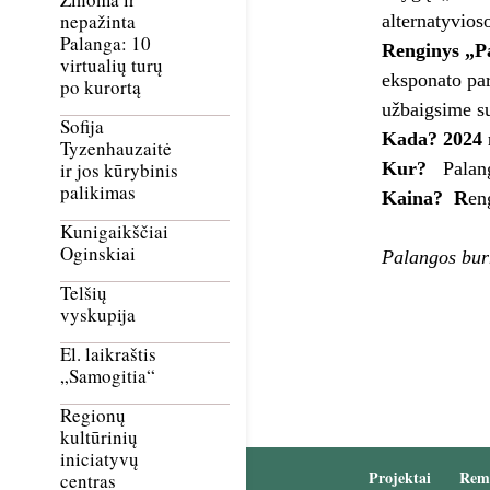
nepažinta
alternatyvios
Palanga: 10
Renginys „P
virtualių turų
eksponato par
po kurortą
užbaigsime su
Sofija
Kada? 2024 
Tyzenhauzaitė
Kur?
Palang
ir jos kūrybinis
palikimas
Kaina? R
en
Kunigaikščiai
Oginskiai
Palangos bur
Telšių
vyskupija
El. laikraštis
„Samogitia“
Regionų
kultūrinių
iniciatyvų
Projektai
Rem
centras