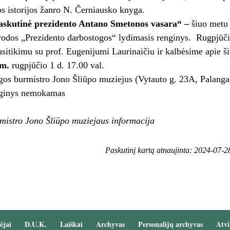
os istorijos žanro N. Černiausko knyga.
askutinė prezidento Antano Smetonos vasara“ –
šiuo metu
odos „Prezidento darbostogos“ lydimasis renginys. Rugpjūčio
sitikimu su prof. Eugenijumi Laurinaičiu ir kalbėsime apie š
m.
rugpjūčio 1 d. 17.00 val.
os burmistro Jono Šliūpo muziejus (Vytauto g. 23A, Palang
ginys nemokamas
mistro Jono Šliūpo muziejaus informacija
Paskutinį kartą atnaujinta: 2024-07-2
ėjai
D.U.K.
Laiškai
Archyvas
Personalijų archyvas
Atvi