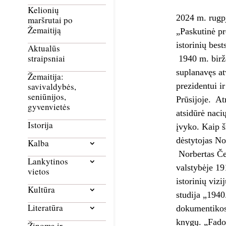
Kelionių
2024 m. rugpj
maršrutai po
Žemaitiją
„Paskutinė p
istorinių bes
Aktualūs
straipsniai
1940 m. birž
suplanavęs atv
Žemaitija:
prezidentui ir
savivaldybės,
seniūnijos,
Prūsijoje. At
gyvenvietės
atsidūrė nacių
Istorija
įvyko. Kaip š
dėstytojas No
Kalba
Norbertas Če
Lankytinos
valstybėje 19
vietos
istorinių viz
Kultūra
studija „1940
Literatūra
dokumentikos 
knygų. „Fado.
Žinoma ir