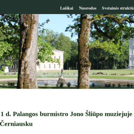
Laiškai
Nuorodos
Svetainės struktū
1 d. Palangos burmistro Jono Šliūpo muziejuje –
Černiausku