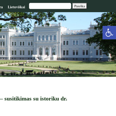
ra
Lietuviškai
Op
too
 susitikimas su istoriku dr.