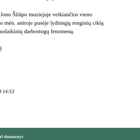
 Jono Šliūpo muziejuje veikiančios vieno
 mėn. antroje pusėje lydimųjų renginių ciklą
iuolaikinių darbostogų fenomeną.
a)
8 14:53
ri duomenys