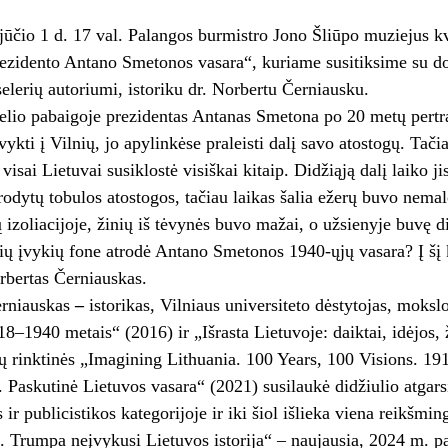
ūčio 1 d. 17 val. Palangos burmistro Jono Šliūpo muziejus kv
rezidento Antano Smetonos vasara“, kuriame susitiksime su 
tselerių autoriumi, istoriku dr. Norbertu Černiausku.
elio pabaigoje prezidentas Antanas Smetona po 20 metų pert
ykti į Vilnių, jo apylinkėse praleisti dalį savo atostogų. Tači
 visai Lietuvai susiklostė visiškai kitaip. Didžiąją dalį laiko j
rodytų tobulos atostogos, tačiau laikas šalia ežerų buvo nema
 izoliacijoje, žinių iš tėvynės buvo mažai, o užsienyje buvę di
ių įvykių fone atrodė Antano Smetonos 1940-ųjų vasara? Į šį 
rbertas Černiauskas.
rniauskas
–
istorikas, Vilniaus universiteto dėstytojas, moksl
18–1940 metais“ (2016) ir „Išrasta Lietuvoje: daiktai, idėjos,
ijų rinktinės „Imagining Lithuania. 100 Years, 100 Visions. 19
. Paskutinė Lietuvos vasara“ (2021) susilaukė didžiulio atga
ir publicistikos kategorijoje ir iki šiol išlieka viena reikšm
 Trumpa neįvykusi Lietuvos istorija“ – naujausia, 2024 m. pa