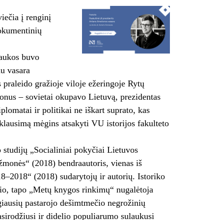
iečia į renginį
dokumentinių
raukos buvo
au vasara
is praleido gražioje viloje ežeringoje Rytų
lonus – sovietai okupavo Lietuvą, prezidentas
plomatai ir politikai ne iškart suprato, kas
klausimą mėgins atsakyti VU istorijos fakulteto
o studijų „Socialiniai pokyčiai Lietuvos
 žmonės“ (2018) bendraautoris, vienas iš
18–2018“ (2018) sudarytojų ir autorių. Istoriko
rsio, tapo „Metų knygos rinkimų“ nugalėtoja
ingiausių pastarojo dešimtmečio negrožinių
sirodžiusi ir didelio populiarumo sulaukusi