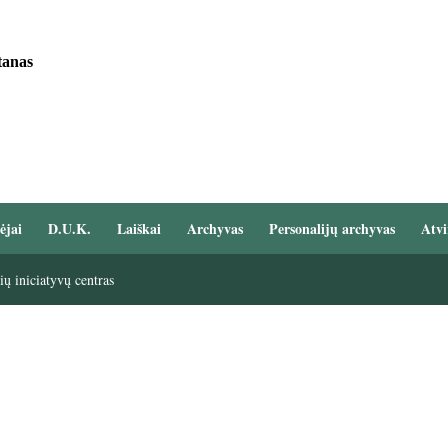
tanas
ėjai
D.U.K.
Laiškai
Archyvas
Personalijų archyvas
Atvi
ų iniciatyvų centras