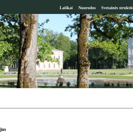
Laiškai
Nuorodos
Svetainės struktū
jus