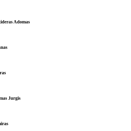
zideras Adomas
anas
ras
mas Jurgis
iras