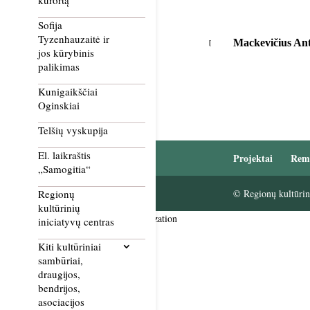
kurortą
Sofija
Tyzenhauzaitė ir
Mackevičius An
jos kūrybinis
palikimas
Kunigaikščiai
Oginskiai
Telšių vyskupija
El. laikraštis
Projektai
Rem
„Samogitia“
© Regionų kultūrini
Regionų
kultūrinių
Smush Image Compression and Optimization
iniciatyvų centras
Kiti kultūriniai
sambūriai,
draugijos,
bendrijos,
asociacijos