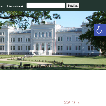
ra
Lietuviškai
Op
too
2023-02-14