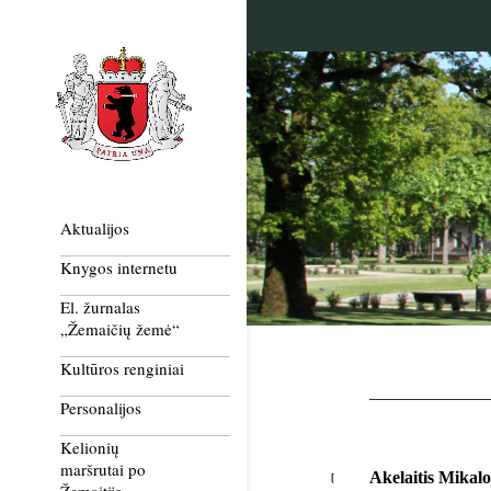
Aktualijos
Knygos internetu
El. žurnalas
„Žemaičių žemė“
Kultūros renginiai
Personalijos
Kelionių
maršrutai po
Akelaitis Mikalo