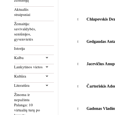
Žemaitiją
Aktualūs
straipsniai
Chlapovskis De
Žemaitija:
savivaldybės,
seniūnijos,
gyvenvietės
Gedgaudas Ant
Istorija
Kalba
Jacevičius Anup
Lankytinos vietos
Kultūra
Literatūra
Čartoriskis Ado
Žinoma ir
nepažinta
Palanga: 10
Gadonas Vladim
virtualių turų po