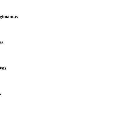
gimantas
as
vas
s