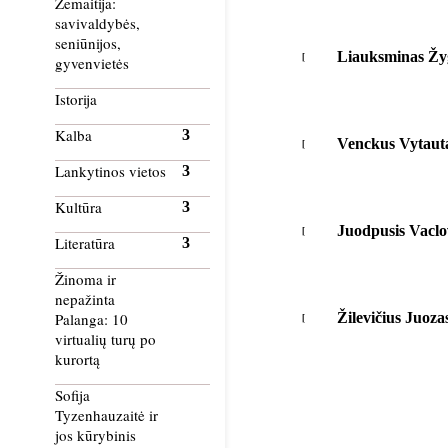
Žemaitija:
savivaldybės,
seniūnijos,
Liauksminas Žy
gyvenvietės
Istorija
Kalba
Venckus Vytaut
Lankytinos vietos
Kultūra
Juodpusis Vaclo
Literatūra
Žinoma ir
nepažinta
Žilevičius Juoza
Palanga: 10
virtualių turų po
kurortą
Sofija
Tyzenhauzaitė ir
jos kūrybinis