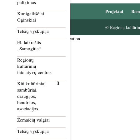
palikimas
Projektai
Rem
Kunigaikščiai
Oginskiai
© Regionų kultūrini
Telšių vyskupija
Smush Image Compression and Optimization
El. laikraštis
„Samogitia“
Regionų
kultūrinių
iniciatyvų centras
Kiti kultūriniai
sambūriai,
draugijos,
bendrijos,
asociacijos
Žemaičių valgiai
Telšių vyskupija