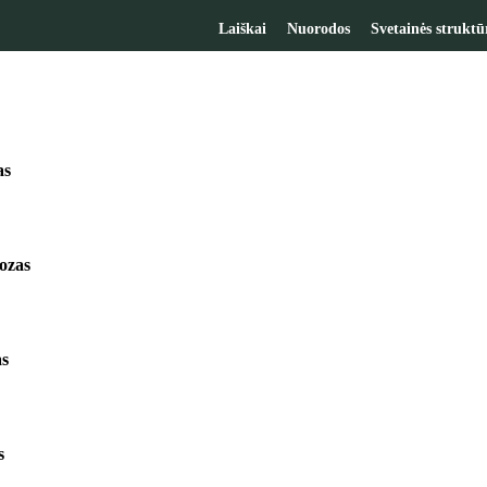
Laiškai
Nuorodos
Svetainės struktū
as
ozas
as
s