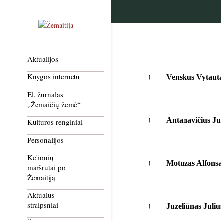
Aktualijos
Knygos internetu
Venskus Vytaut
El. žurnalas
„Žemaičių žemė“
Antanavičius Ju
Kultūros renginiai
Personalijos
Kelionių
Motuzas Alfons
maršrutai po
Žemaitiją
Aktualūs
straipsniai
Juzeliūnas Juliu