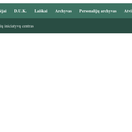
ėjai
D.U.K.
Laiškai
Archyvas
Personalijų archyvas
Atvi
ų iniciatyvų centras