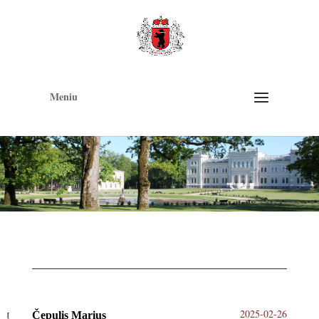
Op
too
Meniu
2025-02-26
Čepulis Marius