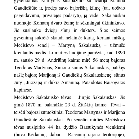
gyvendamas Martynas susipažino su Marija Matilda
Gaudiešiūte ir, įrodęs savo bajorišką kilmę (tai, uošvio
pageidavimu, privalėjęs padaryti), ją vedė. Sakalauskai
nuomojo Komarų dvaro žemę ir sėkmingai ūkininkavo.
Jie susilaukė dviejų sūnų ir dukters. Šios šeimos
gyvenimą sukrėtė skaudi nelaimė: kartą, kertant mišką,
Mečislovo senelį – Martyną Sakalauską – užmušė
krentantis medis. Jo mirties liudijime parašyta, kad 1890
m. sausio 29 d. Andriūnų kaime mirė 56 metų bajoras
Teodoras Martynas, Simono sūnus Sakalauskas, palikęs
našlę bajorę Marijoną iš Gaudiešių Sakalauskienę, sūnus
Jurgį, Juozapą ir dukrą Antaniną. Palaidotas Baisogalos
kapinėse.
Mečislovo Sakalausko tėvas – Jurgis Sakalauskas. Jis
gimė 1870 m. balandžio 23 d. Žitiškių kaime. Tėvai –
teisėti bajorai sutuoktiniai Teodoras Martynas ir Marijona
Gaudiešiūtė Sakalauskai. Po senelio mirties Mečislovo
tėvas nusipirko 44 ha dydžio Barsukynės vienkiemį
(buvo Kėdainių, dabar – Raseinių rajono teritorijoje),