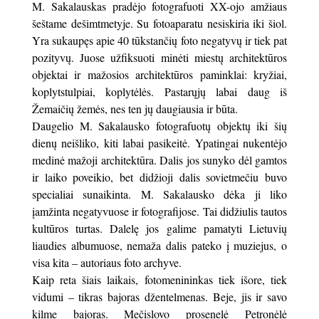
M. Sakalauskas pradėjo fotografuoti XX-ojo amžiaus
šeštame dešimtmetyje. Su fotoaparatu nesiskiria iki šiol.
Yra sukaupęs apie 40 tūkstančių foto negatyvų ir tiek pat
pozityvų. Juose užfiksuoti minėti miestų architektūros
objektai ir mažosios architektūros paminklai: kryžiai,
koplytstulpiai, koplytėlės. Pastarųjų labai daug iš
Žemaičių žemės, nes ten jų daugiausia ir būta.
Daugelio M. Sakalausko fotografuotų objektų iki šių
dienų neišliko, kiti labai pasikeitė. Ypatingai nukentėjo
medinė mažoji architektūra. Dalis jos sunyko dėl gamtos
ir laiko poveikio, bet didžioji dalis sovietmečiu buvo
specialiai sunaikinta. M. Sakalausko dėka ji liko
įamžinta negatyvuose ir fotografijose. Tai didžiulis tautos
kultūros turtas. Dalelę jos galime pamatyti Lietuvių
liaudies albumuose, nemaža dalis pateko į muziejus, o
visa kita – autoriaus foto archyve.
Kaip reta šiais laikais, fotomenininkas tiek išore, tiek
vidumi – tikras bajoras džentelmenas. Beje, jis ir savo
kilme bajoras. Mečislovo prosenelė Petronėlė