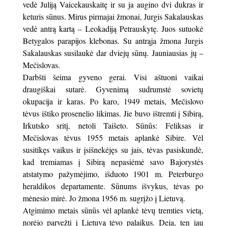
vedė Juliją Vaicekauskaitę ir su ja augino dvi dukras ir
keturis sūnus. Mirus pirmajai žmonai, Jurgis Sakalauskas
vedė antrą kartą – Leokadiją Petrauskytę. Juos sutuokė
Betygalos parapijos klebonas. Su antrąja žmona Jurgis
Sakalauskas susilaukė dar dviejų sūnų. Jauniausias jų –
Mečislovas.
Darbšti šeima gyveno gerai. Visi aštuoni vaikai
draugiškai sutarė. Gyvenimą sudrumstė sovietų
okupacija ir karas. Po karo, 1949 metais, Mečislovo
tėvus ištiko prosenelio likimas. Jie buvo ištremti į Sibirą,
Irkutsko sritį, netoli Taišeto. Sūnūs: Feliksas ir
Mečislovas tėvus 1955 metais aplankė Sibire. Vėl
susitikęs vaikus ir įsišnekėjęs su jais, tėvas pasiskundė,
kad tremiamas į Sibirą nepasiėmė savo Bajorystės
atstatymo pažymėjimo, išduoto 1901 m. Peterburgo
heraldikos departamente. Sūnums išvykus, tėvas po
mėnesio mirė. Jo žmona 1956 m. sugrįžo į Lietuvą.
Atgimimo metais sūnūs vėl aplankė tėvų tremties vietą,
norėjo parvežti į Lietuvą tėvo palaikus. Deja, ten jau