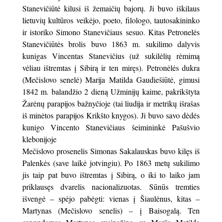
Stanevičiūtė kilusi iš žemaičių bajorų. Ji buvo iškilaus
lietuvių kultūros veikėjo, poeto, filologo, tautosakininko
ir istoriko Simono Stanevičiaus sesuo. Kitas Petronelės
Stanevičiūtės brolis buvo 1863 m. sukilimo dalyvis
kunigas Vincentas Stanevičius (už sukilėlių rėmimą
vėliau ištremtas į Sibirą ir ten miręs). Petronėlės dukra
(Mečislovo senelė) Marija Matilda Gaudiešiūtė, gimusi
1842 m. balandžio 2 dieną Užminijų kaime, pakrikštyta
Žarėnų parapijos bažnyčioje (tai liudija ir metrikų išrašas
iš minėtos parapijos Krikšto knygos). Ji buvo savo dėdės
kunigo Vincento Stanevičiaus šeimininkė Pašušvio
klebonijoje
Mečislovo prosenelis Simonas Sakalauskas buvo kilęs iš
Palenkės (save laikė jotvingiu). Po 1863 metų sukilimo
jis taip pat buvo ištremtas į Sibirą, o iki to laiko jam
priklausęs dvarelis nacionalizuotas. Sūnūs tremties
išvengė – spėjo pabėgti: vienas į Šiaulėnus, kitas –
Martynas (Mečislovo senelis) – į Baisogalą. Ten