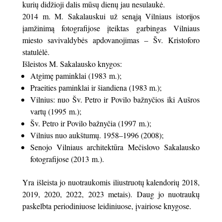
kurių didžioji dalis mūsų dienų jau nesulaukė.
2014 m. M. Sakalauskui už senąją Vilniaus istorijos
įamžinimą fotografijose įteiktas garbingas Vilniaus
miesto savivaldybės apdovanojimas – Šv. Kristoforo
statulėlė.
Išleistos M. Sakalausko knygos:
Atgimę paminklai (1983 m.);
Praeities paminklai ir šiandiena (1983 m.);
Vilnius: nuo Šv. Petro ir Povilo bažnyčios iki Aušros
vartų (1995 m.);
Šv. Petro ir Povilo bažnyčia (1997 m.);
Vilnius nuo aukštumų. 1958–1996 (2008);
Senojo Vilniaus architektūra Mečislovo Sakalausko
fotografijose (2013 m.).
Yra išleista jo nuotraukomis iliustruotų kalendorių 2018,
2019, 2020, 2022, 2023 metais). Daug jo nuotraukų
paskelbta periodiniuose leidiniuose, įvairiose knygose.