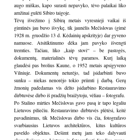
augo miškas, kapo surasti nepavyko, tėvo palaikai liko
amžinai gulėti Sibiro taigoje.
Tėvų išvežimo į Sibirą metais vyresnieji vaikai iš
gimtinės jau buvo išvykę, tik jaunėlis Mečislovas (gimė
1928 m. gruodžio 13 d. Kėdainių apskrityje) dar gyveno
namuose. Atsitiktinumo dėka jam pavyko išvengti
tremties. Tačiau, liko „kaip stovi“ – be pastogės,
dokumentų, materialinės tėvų paramos. Kurį laiką
glaudėsi pas brolius Kaune, o 1952 metais apsigyveno
Vilniuje. Dokumentų neturėjo, tad įsidarbinti buvo
sunku – niekas nenorėjo tokio priimti į darbą. Gerų
žmonių padedamas vis dėlto įsidarbino Restauravimo
dirbtuvėse dirbo iš pradžių braižytoju, vėliau – fotografu.
Po Stalino mirties Mečislovas gavo pasą ir tapo legaliu
Lietuvos piliečiu. Restauravimo dirbtuvės plėtėsi, keitė
pavadinimus, tik Mečislovas dirbo vis čia, fotografavo
svarbiausius Lietuvos architektūros, kitus kultūros
paveldo objektus. Dešimt metų jam teko dalyvauti