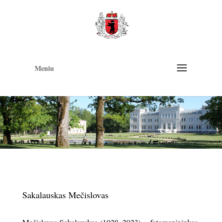
Op
too
Meniu
Sakalauskas Mečislovas