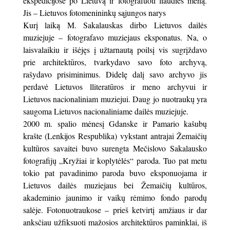
ekspedicijose po Lietuvą ir fotografuoti liaudies meną.
Jis – Lietuvos fotomenininkų sąjungos narys
Kurį laiką M. Sakalauskas dirbo Lietuvos dailės
muziejuje – fotografavo muziejaus eksponatus. Na, o
laisvalaikiu ir išėjęs į užtarnautą poilsį vis sugrįždavo
prie architektūros, tvarkydavo savo foto archyvą,
rašydavo prisiminimus. Didelę dalį savo archyvo jis
perdavė Lietuvos lliteratūros ir meno archyvui ir
Lietuvos nacionaliniam muziejui. Daug jo nuotraukų yra
saugoma Lietuvos nacionaliniame dailės muziejuje.
2000 m. spalio mėnesį Gdanske ir Pamario kašubų
krašte (Lenkijos Respublika) vykstant antrajai Žemaičių
kultūros savaitei buvo surengta Mečislovo Sakalausko
fotografijų „Kryžiai ir koplytėlės“ paroda. Tuo pat metu
tokio pat pavadinimo paroda buvo eksponuojama ir
Lietuvos dailės muziejaus bei Žemaičių kultūros,
akademinio jaunimo ir vaikų rėmimo fondo parodų
salėje. Fotonuotraukose – prieš ketvirtį amžiaus ir dar
anksčiau užfiksuoti mažosios architektūros paminklai, iš