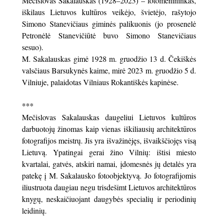
Mečislovas Sakalauskas (1928–2023) – fotomenininkas,
iškilaus Lietuvos kultūros veikėjo, švietėjo, rašytojo
Simono Stanevičiaus giminės palikuonis (jo prosenelė
Petronėlė Stanevičiūtė buvo Simono Stanevičiaus
sesuo).
M. Sakalauskas gimė 1928 m. gruodžio 13 d. Čekiškės
valsčiaus Barsukynės kaime, mirė 2023 m. gruodžio 5 d.
Vilniuje, palaidotas Vilniaus Rokantiškės kapinėse.
***
Mečislovas Sakalauskas daugeliui Lietuvos kultūros
darbuotojų žinomas kaip vienas iškiliausių architektūros
fotografijos meistrų. Jis yra išvažinėjęs, išvaikščiojęs visą
Lietuvą. Ypatingai gerai žino Vilnių: ištisi miesto
kvartalai, gatvės, atskiri namai, įdomesnės jų detalės yra
patekę į M. Sakalausko fotoobjektyvą. Jo fotografijomis
iliustruota daugiau negu trisdešimt Lietuvos architektūros
knygų, neskaičiuojant daugybės specialių ir periodinių
leidinių.