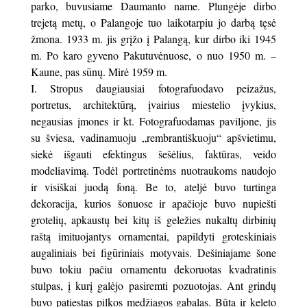
parko, buvusiame Daumanto name. Plungėje dirbo
trejetą metų, o Palangoje tuo laikotarpiu jo darbą tęsė
žmona. 1933 m. jis grįžo į Palangą, kur dirbo iki 1945
m. Po karo gyveno Pakutuvėnuose, o nuo 1950 m. –
Kaune, pas sūnų. Mirė 1959 m.
I. Stropus daugiausiai fotografuodavo peizažus,
portretus, architektūrą, įvairius miestelio įvykius,
negausias įmones ir kt. Fotografuodamas paviljone, jis
su šviesa, vadinamuoju „rembrantiškuoju“ apšvietimu,
siekė išgauti efektingus šešėlius, faktūras, veido
modeliavimą. Todėl portretinėms nuotraukoms naudojo
ir visiškai juodą foną. Be to, ateljė buvo turtinga
dekoracija, kurios šonuose ir apačioje buvo nupiešti
grotelių, apkaustų bei kitų iš geležies nukaltų dirbinių
raštą imituojantys ornamentai, papildyti groteskiniais
augaliniais bei figūriniais motyvais. Dešiniajame šone
buvo tokiu pačiu ornamentu dekoruotas kvadratinis
stulpas, į kurį galėjo pasiremti pozuotojas. Ant grindų
buvo patiestas pilkos medžiagos gabalas. Būta ir keleto