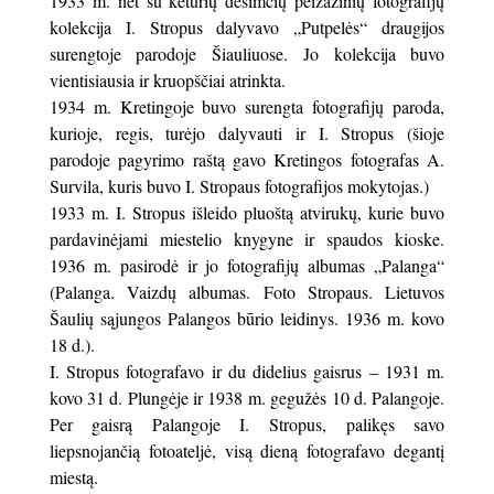
1933 m. net su keturių dešimčių peizažinių fotografijų
kolekcija I. Stropus dalyvavo „Putpelės“ draugijos
surengtoje parodoje Šiauliuose. Jo kolekcija buvo
vientisiausia ir kruopščiai atrinkta.
1934 m. Kretingoje buvo surengta fotografijų paroda,
kurioje, regis, turėjo dalyvauti ir I. Stropus (šioje
parodoje pagyrimo raštą gavo Kretingos fotografas A.
Survila, kuris buvo I. Stropaus fotografijos mokytojas.)
1933 m. I. Stropus išleido pluoštą atvirukų, kurie buvo
pardavinėjami miestelio knygyne ir spaudos kioske.
1936 m. pasirodė ir jo fotografijų albumas „Palanga“
(Palanga. Vaizdų albumas. Foto Stropaus. Lietuvos
Šaulių sąjungos Palangos būrio leidinys. 1936 m. kovo
18 d.).
I. Stropus fotografavo ir du didelius gaisrus – 1931 m.
kovo 31 d. Plungėje ir 1938 m. gegužės 10 d. Palangoje.
Per gaisrą Palangoje I. Stropus, palikęs savo
liepsnojančią fotoateljė, visą dieną fotografavo degantį
miestą.