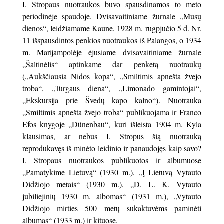
I. Stropaus nuotraukos buvo spausdinamos to meto
periodinėje spaudoje. Dvisavaitiniame žurnale „Mūsų
dienos“, leidžiamame Kaune, 1928 m. rugpjūčio 5 d. Nr.
11 išspausdintos penkios nuotraukos iš Palangos, o 1934
m. Marijampolėje ėjusiame dvisavaitiniame žurnale
„Šaltinėlis“ aptinkame dar penketą nuotraukų
(„Aukščiausia Nidos kopa“, „Smiltimis apnešta žvejo
troba“, „Turgaus diena“, „Limonado gamintojai“,
„Ekskursija prie Švedų kapo kalno“). Nuotrauka
„Smiltimis apnešta žvejo troba“ publikuojama ir Franco
Efos knygoje „Dünenbau“, kuri išleista 1904 m. Kyla
klausimas, ar nebus I. Stropus šią nuotrauką
reprodukavęs iš minėto leidinio ir panaudojęs kaip savo?
I. Stropaus nuotraukos publikuotos ir albumuose
„Pamatykime Lietuvą“ (1930 m.), „Į Lietuvą Vytauto
Didžiojo metais“ (1930 m.), „D. L. K. Vytauto
jubiliejinių 1930 m. albomas“ (1931 m.), „Vytauto
Didžiojo mirties 500 metų sukaktuvėms paminėti
albumas“ (1933 m.) ir kituose.