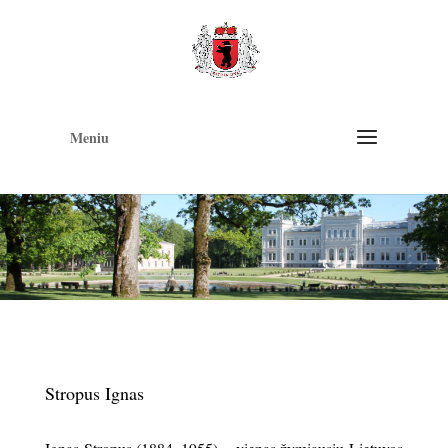
Op
too
Meniu
Stropus Ignas