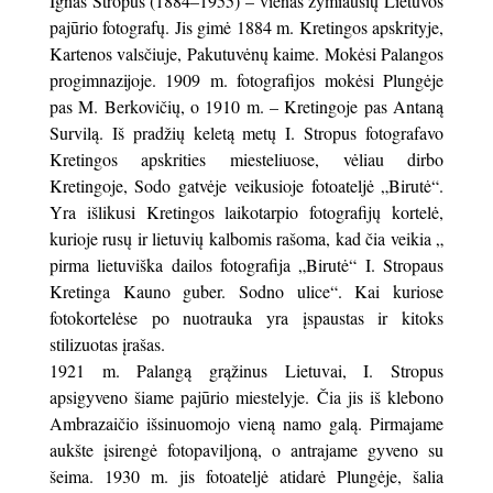
Ignas Stropus (1884–1955) – vienas žymiausių Lietuvos
pajūrio fotografų. Jis gimė 1884 m. Kretingos apskrityje,
Kartenos valsčiuje, Pakutuvėnų kaime. Mokėsi Palangos
progimnazijoje. 1909 m. fotografijos mokėsi Plungėje
pas M. Berkovičių, o 1910 m. – Kretingoje pas Antaną
Survilą. Iš pradžių keletą metų I. Stropus fotografavo
Kretingos apskrities miesteliuose, vėliau dirbo
Kretingoje, Sodo gatvėje veikusioje fotoateljė „Birutė“.
Yra išlikusi Kretingos laikotarpio fotografijų kortelė,
kurioje rusų ir lietuvių kalbomis rašoma, kad čia veikia „
pirma lietuviška dailos fotografija „Birutė“ I. Stropaus
Kretinga Kauno guber. Sodno ulice“. Kai kuriose
fotokortelėse po nuotrauka yra įspaustas ir kitoks
stilizuotas įrašas.
1921 m. Palangą grąžinus Lietuvai, I. Stropus
apsigyveno šiame pajūrio miestelyje. Čia jis iš klebono
Ambrazaičio išsinuomojo vieną namo galą. Pirmajame
aukšte įsirengė fotopaviljoną, o antrajame gyveno su
šeima. 1930 m. jis fotoateljė atidarė Plungėje, šalia