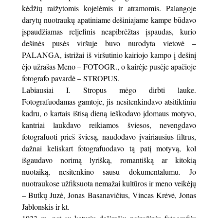
kėdžių raižytomis kojelėmis ir atramomis. Palangoje
darytų nuotraukų apatiniame dešiniajame kampe būdavo
įspaudžiamas reljefinis neapibrėžtas įspaudas, kurio
dešinės pusės viršuje buvo nurodyta vietovė –
PALANGA, istrižai iš viršutinio kairiojo kampo į dešinį
ėjo užrašas Meno – FOTOGR., o kairėje pusėje apačioje
fotografo pavardė – STROPUS.
Labiausiai I. Stropus mėgo dirbti lauke.
Fotografuodamas gamtoje, jis nesitenkindavo atsitiktiniu
kadru, o kartais ištisą dieną ieškodavo įdomaus motyvo,
kantriai laukdavo reikiamos šviesos, nevengdavo
fotografuoti prieš šviesą, naudodavo įvairiausius filtrus,
dažnai keliskart fotografuodavo tą patį motyvą, kol
išgaudavo norimą lyrišką, romantišką ar kitokią
nuotaiką, nesitenkino sausu dokumentalumu. Jo
nuotraukose užfiksuota nemažai kultūros ir meno veikėjų
– Butkų Juzė, Jonas Basanavičius, Vincas Krėvė, Jonas
Jablonskis ir kt.