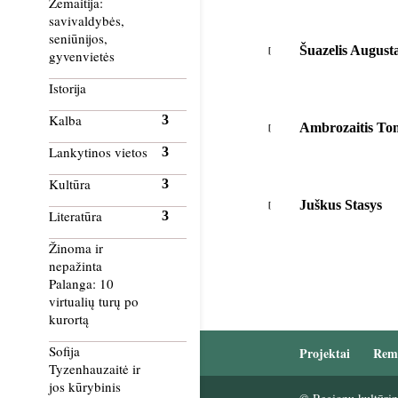
Žemaitija:
savivaldybės,
seniūnijos,
Šuazelis August
gyvenvietės
Istorija
Kalba
Ambrozaitis To
Lankytinos vietos
Kultūra
Juškus Stasys
Literatūra
Žinoma ir
nepažinta
Palanga: 10
virtualių turų po
kurortą
Sofija
Projektai
Rem
Tyzenhauzaitė ir
jos kūrybinis