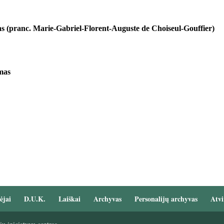
as (pranc. Marie-Gabriel-Florent-Auguste de Choiseul-Gouffier)
mas
ėjai
D.U.K.
Laiškai
Archyvas
Personalijų archyvas
Atvi