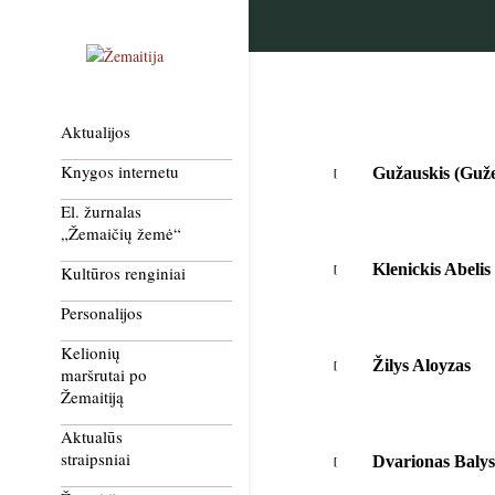
Aktualijos
Knygos internetu
Gužauskis (Guže
El. žurnalas
„Žemaičių žemė“
Klenickis Abelis
Kultūros renginiai
Personalijos
Kelionių
Žilys Aloyzas
maršrutai po
Žemaitiją
Aktualūs
straipsniai
Dvarionas Balys