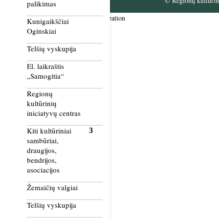
© Regionų kultūrini
palikimas
Smush Image Compression and Optimization
Kunigaikščiai
Oginskiai
Telšių vyskupija
El. laikraštis
„Samogitia“
Regionų
kultūrinių
iniciatyvų centras
Kiti kultūriniai
sambūriai,
draugijos,
bendrijos,
asociacijos
Žemaičių valgiai
Telšių vyskupija