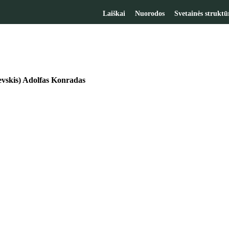
Laiškai
Nuorodos
Svetainės struktū
vskis) Adolfas Konradas