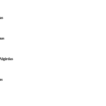
as
mas
Algirdas
as