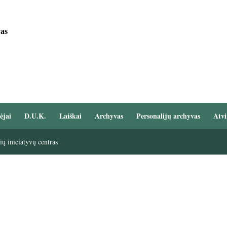
vas
ėjai
D.U.K.
Laiškai
Archyvas
Personalijų archyvas
Atvi
ų iniciatyvų centras