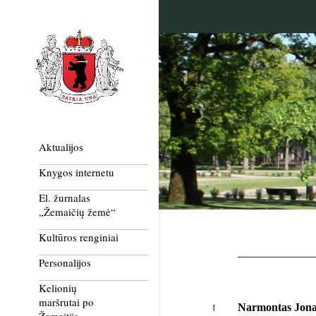
Aktualijos
Knygos internetu
El. žurnalas
„Žemaičių žemė“
Kultūros renginiai
Personalijos
Kelionių
maršrutai po
Narmontas Jona