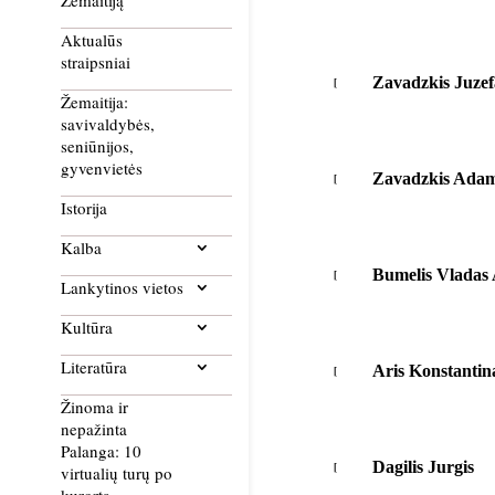
Žemaitiją
Aktualūs
straipsniai
Zavadzkis Juzef
Žemaitija:
savivaldybės,
seniūnijos,
gyvenvietės
Zavadzkis Ada
Istorija
Kalba
Bumelis Vladas 
Lankytinos vietos
Kultūra
Literatūra
Aris Konstantin
Žinoma ir
nepažinta
Palanga: 10
Dagilis Jurgis
virtualių turų po