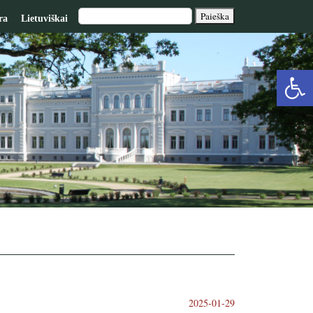
ra
Lietuviškai
Op
too
2025-01-29