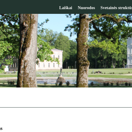
Laiškai
Nuorodos
Svetainės struktū
s