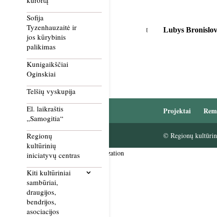
kurortą
Sofija
Tyzenhauzaitė ir
Lubys Bronislo
jos kūrybinis
palikimas
Kunigaikščiai
Oginskiai
Telšių vyskupija
El. laikraštis
Projektai
Rem
„Samogitia“
© Regionų kultūrini
Regionų
kultūrinių
Smush Image Compression and Optimization
iniciatyvų centras
Kiti kultūriniai
sambūriai,
draugijos,
bendrijos,
asociacijos