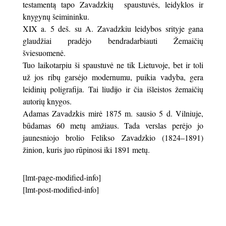
testamentą tapo Zavadzkių spaustuvės, leidyklos ir
knygynų šeimininku.
XIX a. 5 deš. su A. Zavadzkiu leidybos srityje gana
glaudžiai pradėjo bendradarbiauti Žemaičių
šviesuomenė.
Tuo laikotarpiu ši spaustuvė ne tik Lietuvoje, bet ir toli
už jos ribų garsėjo modernumu, puikia vadyba, gera
leidinių poligrafija. Tai liudijo ir čia išleistos žemaičių
autorių knygos.
Adamas Zavadzkis mirė 1875 m. sausio 5 d. Vilniuje,
būdamas 60 metų amžiaus. Tada verslas perėjo jo
jaunesniojo brolio Felikso Zavadzkio (1824–1891)
žinion, kuris juo rūpinosi iki 1891 metų.
[lmt-page-modified-info]
[lmt-post-modified-info]