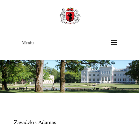
Op
too
Meniu
Zavadzkis Adamas