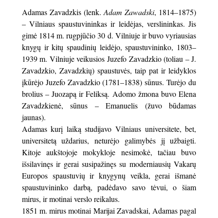
Adamas Zavadzkis (lenk.
Adam Zawadski
, 1814–1875)
– Vilniaus spaustuvininkas ir leidėjas, verslininkas. Jis
gimė 1814 m. rugpjūčio 30 d. Vilniuje ir buvo vyriausias
knygų ir kitų spaudinių leidėjo, spaustuvininko, 1803–
1939 m. Vilniuje veikusios Juzefo Zavadzkio (toliau – J.
Zavadzkio, Zavadzkių) spaustuvės, taip pat ir leidyklos
įkūrėjo Juzefo Zavadzkio (1781–1838) sūnus. Turėjo du
brolius – Juozapą ir Feliksą. Adomo žmona buvo Elena
Zavadzkienė, sūnus – Emanuelis (žuvo būdamas
jaunas).
Adamas kurį laiką studijavo Vilniaus universitete, bet,
universitetą uždarius, neturėjo galimybės jį užbaigti.
Kitoje aukštojoje mokykloje nesimokė, tačiau buvo
išsilavinęs ir gerai susipažinęs su moderniausių Vakarų
Europos spaustuvių ir knygynų veikla, gerai išmanė
spaustuvininko darbą, padėdavo savo tėvui, o šiam
mirus, ir motinai verslo reikalus.
1851 m. mirus motinai Marijai Zavadskai, Adamas pagal