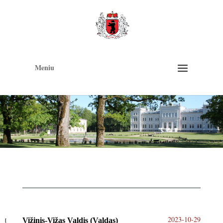
Op
too
Meniu
2023-10-29
Vižinis-Vižas Valdis (Valdas)