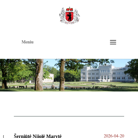
Op
too
Meniu
2026-04-20
Šerniūtė Nijolė Marytė