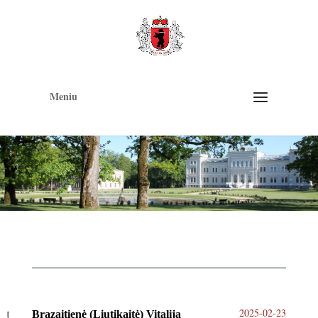
Op
too
Meniu
2025-02-23
Brazaitienė (Liutikaitė) Vitalija