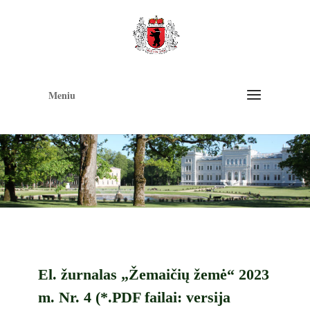
Op
too
Meniu
El. žurnalas „Žemaičių žemė“ 2023
m. Nr. 4 (*.PDF failai: versija