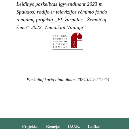
Leidinys paskelbtas įgyvendinant 2023 m.
Spaudos, radijo ir televizijos rėmimo fondo
remiamą projektą „El. žurnalas „Žemaičių
žemė“ 2022: Žemaičiai Vilniuje“
Paskutinį kartą atnaujinta: 2024-04-22 12:14
Projektai
Remėjai
D.U.K.
Laiškai