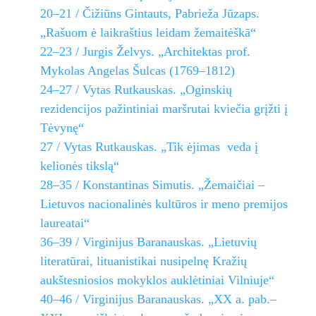
20–21 / Čižiūns Gintauts, Pabrieža Jūzaps.
„Rašuom ė laikraštius leidam žemaitėškā“
22–23 / Jurgis Želvys. „Architektas prof.
Mykolas Angelas Šulcas (1769–1812)
24–27 / Vytas Rutkauskas. „Oginskių
rezidencijos pažintiniai maršrutai kviečia grįžti į
Tėvynę“
27 / Vytas Rutkauskas. „Tik ėjimas veda į
kelionės tikslą“
28–35 / Konstantinas Simutis. „Žemaičiai –
Lietuvos nacionalinės kultūros ir meno premijos
laureatai“
36–39 / Virginijus Baranauskas. „Lietuvių
literatūrai, lituanistikai nusipelnę Kražių
aukštesniosios mokyklos auklėtiniai Vilniuje“
40–46 / Virginijus Baranauskas. „XX a. pab.–