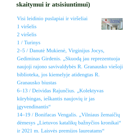
skaitymui ir atsisiuntimui)
Visi leidinio puslapiai ir viršeliai
1 viršelis
2 viršelis
1 / Turinys
2–5 / Danutė Mukienė, Virginijus Jocys,
Gediminas Girdenis. „Skuodą jau reprezentuoja
naujoji rajono savivaldybės R. Granausko viešoji
biblioteka, jos kiemelyje atidengtas R.
Granausko biustas
6–13 / Deividas Rajunčius. „Kolektyvas
kūrybingas, ieškantis naujovių ir jas
įgyvendinantis“
14–19 / Bonifacas Vengalis. „Vilniaus žemaičių
dėmesys „Lietuvos katalikų bažnyčios kronikai“
ir 2021 m. Laisvės premijos laureatams“