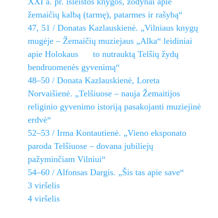
XXI a. pr. išleistos knygos, žodynai apie
žemaičių kalbą (tarmę), patarmes ir rašybą“
47, 51 / Donatas Kazlauskienė. „Vilniaus knygų
mugėje – Žemaičių muziejaus „Alka“ leidiniai
apie Holokaus to nutrauktą Telšių žydų
bendruomenės gyvenimą“
48–50 / Donata Kazlauskienė, Loreta
Norvaišienė. „Telšiuose – nauja Žemaitijos
religinio gyvenimo istoriją pasakojanti muziejinė
erdvė“
52–53 / Irma Kontautienė. „Vieno eksponato
paroda Telšiuose – dovana jubiliejų
pažyminčiam Vilniui“
54–60 / Alfonsas Dargis. „Šis tas apie save“
3 viršelis
4 viršelis