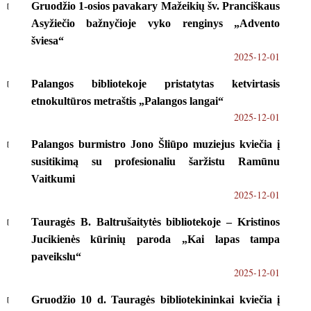
Gruodžio 1-osios pavakary Mažeikių šv. Pranciškaus
Asyžiečio bažnyčioje vyko renginys „Advento
šviesa“
2025-12-01
Palangos bibliotekoje pristatytas ketvirtasis
etnokultūros metraštis „Palangos langai“
2025-12-01
Palangos burmistro Jono Šliūpo muziejus kviečia į
susitikimą su profesionaliu šaržistu Ramūnu
Vaitkumi
2025-12-01
Tauragės B. Baltrušaitytės bibliotekoje – Kristinos
Jucikienės kūrinių paroda „Kai lapas tampa
paveikslu“
2025-12-01
Gruodžio 10 d. Tauragės bibliotekininkai kviečia į