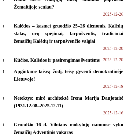
Žemaitijoje seniau?
2025-12-26
Kalėdos – kasmet gruodžio 25–26 dienomis. Kalėdų
stalas, orų spėjimai, tarpušventis, tradiciniai
žemaičių Kalėdų ir tarpušvenčio valgiai
2025-12-20
2025-12-20
Kūčios, Kalėdos ir pasirengimas šventėms
Apginkime laisvą žodį, teisę gyventi demokratinėje
Lietuvoje!
2025-12-18
Netektys: mirė architektė Irena Marija Daujotaitė
(1931.12.08–2025.12.11)
2025-12-16
Gruodžio 16 d. Vilniaus mokytojų namuose vyko
žemaičių Adventinis vakaras