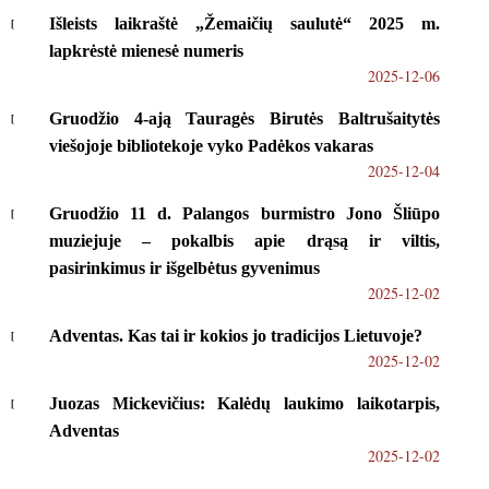
Išleists laikraštė „Žemaičių saulutė“ 2025 m.
lapkrėstė mienesė numeris
2025-12-06
Gruodžio 4-ają Tauragės Birutės Baltrušaitytės
viešojoje bibliotekoje vyko Padėkos vakaras
2025-12-04
Gruodžio 11 d. Palangos burmistro Jono Šliūpo
muziejuje – pokalbis apie drąsą ir viltis,
pasirinkimus ir išgelbėtus gyvenimus
2025-12-02
Adventas. Kas tai ir kokios jo tradicijos Lietuvoje?
2025-12-02
Juozas Mickevičius: Kalėdų laukimo laikotarpis,
Adventas
2025-12-02