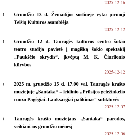
2025-12-16
Gruodžio 13 d. Žemaitijos sostinėje vyko pirmoji
Telšių Kultūros asamblėja
2025-12-12
Gruodžio 12 d. Tauragės kultūros centro šokio
teatro studija pavietė į magišką šokio spektaklį
„Paukščio skrydis“, įkvėptą M. K. Čiurlionio
kūrybos
2025-12-12
2025 m. gruodžio 15 d. 17.00 val. Tauragės krašto
muziejuje „Santaka“ – leidinio „Prūsijos geležinkelio
ruožo Pagėgiai–Lauksargiai palikimas“ sutiktuvės
2025-12-07
Tauragės krašto muziejaus „Santaka“ parodos,
veikiančios gruodžio mėnesį
2025-12-06