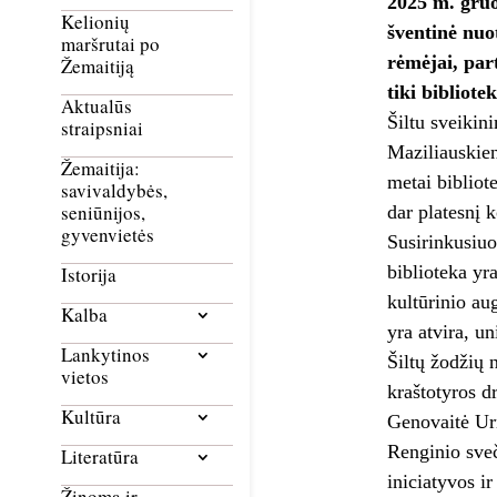
2025 m. gruo
Kelionių
šventinė nuot
maršrutai po
rėmėjai, par
Žemaitiją
tiki bibliote
Aktualūs
Šiltu sveikin
straipsniai
Maziliauskien
Žemaitija:
metai bibliot
savivaldybės,
seniūnijos,
dar platesnį
gyvenvietės
Susirinkusiuo
biblioteka yr
Istorija
kultūrinio au
Kalba
yra atvira, un
Lankytinos
Šiltų žodžių 
vietos
kraštotyros d
Kultūra
Genovaitė Urm
Renginio sveč
Literatūra
iniciatyvos i
Žinoma ir