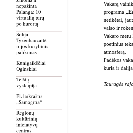
Vakarą vainik
nepažinta
Palanga: 10
programa
„Es
virtualių turų
netikėtai, jau
po kurortą
valso ir roke
Sofija
Vakaro metu L
Tyzenhauzaitė
poetinius teks
ir jos kūrybinis
palikimas
atmosferą.
Padėkos vakar
Kunigaikščiai
kuria ir dali
Oginskiai
Telšių
Tauragės rajo
vyskupija
El. laikraštis
„Samogitia“
Regionų
kultūrinių
iniciatyvų
centras