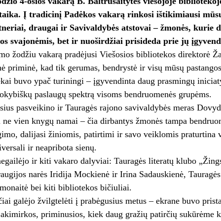
džio 4-osios vakarą B. Baltrušaitytės viešojoje bibliotekoj
aika. Į tradicinį Padėkos vakarą rinkosi ištikimiausi mūsų
tneriai, draugai ir Savivaldybės atstovai – žmonės, kurie 
kos svajonėmis, bet ir nuoširdžiai prisideda prie jų įgyven
imo žodžiu vakarą pradėjusi Viešosios bibliotekos direktorė Ž
ė priminė, kad tik gerumas, bendrystė ir visų mūsų pastangos 
ekai buvo ypač turiningi – įgyvendinta daug prasmingų iniciatyv
 kokybiškų paslaugų spektrą visoms bendruomenės grupėms.
sius pasveikino ir Tauragės rajono savivaldybės meras Dovyd
a ne vien knygų namai – čia dirbantys žmonės tampa bendruom
gimo, dalijasi žiniomis, patirtimi ir savo veiklomis praturtina
iversali ir neapribota sienų.
negailėjo ir kiti vakaro dalyviai: Tauragės literatų klubo „Žin
raugijos narės Iridija Mockienė ir Irina Sadauskienė, Tauragės 
onaitė bei kiti bibliotekos bičiuliai.
iai galėjo žvilgtelėti į prabėgusius metus – ekrane buvo pristat
r akimirkos, priminusios, kiek daug gražių patirčių sukūrėme k