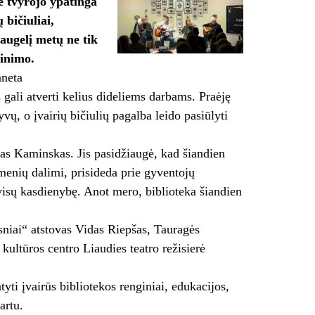
e tvyrojo ypatinga
 bičiuliai,
daugelį metų ne tik
dinimo.
aneta
gali atverti kelius dideliems darbams. Praėję
ų, o įvairių bičiulių pagalba leido pasiūlyti
as Kaminskas. Jis pasidžiaugė, kad šiandien
enių dalimi, prisideda prie gyventojų
 visų kasdienybę. Anot mero, biblioteka šiandien
gsniai“ atstovas Vidas Riepšas, Tauragės
kultūros centro Liaudies teatro režisierė
yti įvairūs bibliotekos renginiai, edukacijos,
artu.