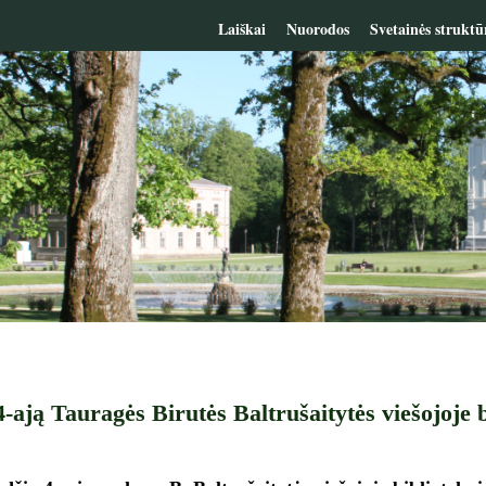
Laiškai
Nuorodos
Svetainės struktū
-ają Tauragės Birutės Baltrušaitytės viešojoje