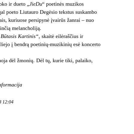
oko ir dueto „
JieDu
“ poetinės muzikos
gal poeto Liutauro Degėsio tekstus suskambo
niais, kuriuose persipynė įvairūs žanrai – nuo
dinčią melancholiją.
Būtasis Kartinis“
,
skaitė eilėraščius ir
siliejo į bendrą poetinių-muzikinių esė koncerto
ja dėl žmonių. Dėl tų, kurie tiki, palaiko,
informacija
8 12:04