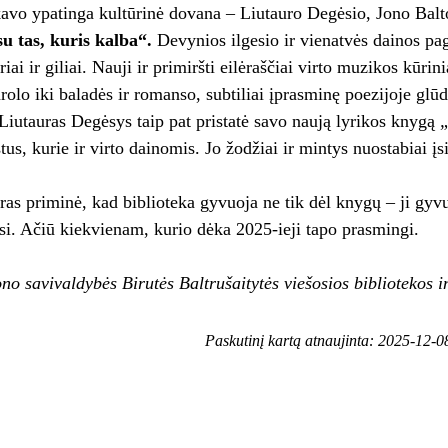
avo ypatinga kultūrinė dovana – Liutauro Degėsio, Jono Balt
u tas, kuris kalba“
.
Devynios ilgesio ir vienatvės dainos pa
triai ir giliai. Nauji ir primiršti eilėraščiai virto muzikos kūri
nrolo iki baladės ir romanso, subtiliai įprasminę poezijoje glū
iutauras Degėsys taip pat pristatė savo naują lyrikos knygą
„
tus, kurie ir virto dainomis. Jo žodžiai ir mintys nuostabiai į
as priminė, kad biblioteka gyvuoja ne tik dėl knygų – ji gyvuo
jasi. Ačiū kiekvienam, kurio dėka 2025-ieji tapo prasmingi.
no savivaldybės Birutės Baltrušaitytės viešosios bibliotekos 
Paskutinį kartą atnaujinta: 2025-12-0