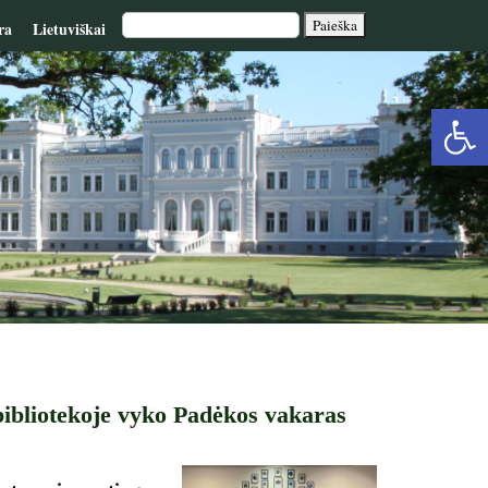
ra
Lietuviškai
Op
too
 bibliotekoje vyko Padėkos vakaras