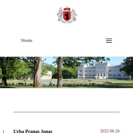
Op
too
Meniu
2022-08-26
Urba Pranas Jonas